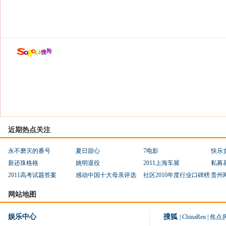
近期热点关注
永不磨灭的番号
夏日甜心
7电影
快乐
新还珠格格
姚明退役
2011上海车展
私募
2011高考试题答案
感动中国十大母亲评选
社区2010年度行业口碑榜
贵州
网站地图
娱乐中心
搜狐
|
ChinaRen
|
焦点