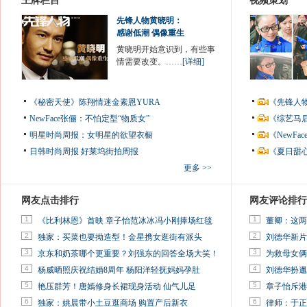
王牌栏目
视频策划
先锋人物黄晓明：
感谢低潮 偶像重生
黄晓明开始意识到，有些事
情需要改变。……
[详细]
《秘密天使》陈翔情迷金素恩YURA
《先锋人
NewFace张俪：不怕定型“物质女”
《综艺马
明星时尚周报：女明星的欲望衣橱
《NewF
日韩时尚周报
好莱坞街拍周报
《夏日甜
更多 >>
网友点击排行
网友评论排行
1
1
《比利林恩》首映 章子怡范冰冰冯小刚捧场红毯
董卿：这两
2
2
独家：买菜也要拗造型！金星携女逛街有派头
刘德华新片
3
3
京东和奶茶哪个更重要？刘强东的回答全场大笑！
为救母女俩
4
4
杨威晒照庆祝结婚8周年 杨阳洋轻抚妈妈孕肚
刘德华扮邋
5
5
艳压群芳！唐嫣修身长裙现身活动 仙气儿足
章子怡斥港
6
6
独家：姚晨带小土豆逛商场 购置产后新衣
律师：于正