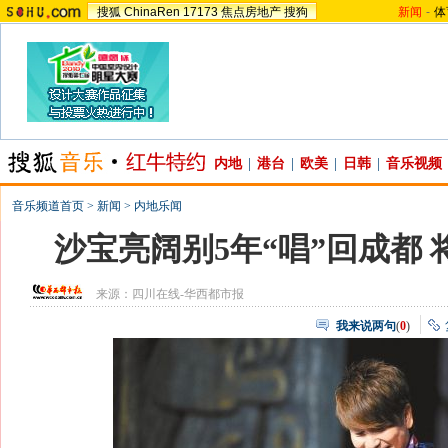
搜狐
ChinaRen
17173
焦点房地产
搜狗
新闻
-
体
内地
|
港台
|
欧美
|
日韩
|
音乐视频
音乐频道首页
>
新闻
>
内地乐闻
沙宝亮阔别5年“唱”回成都 
来源：
四川在线-华西都市报
我来说两句
(
0
)