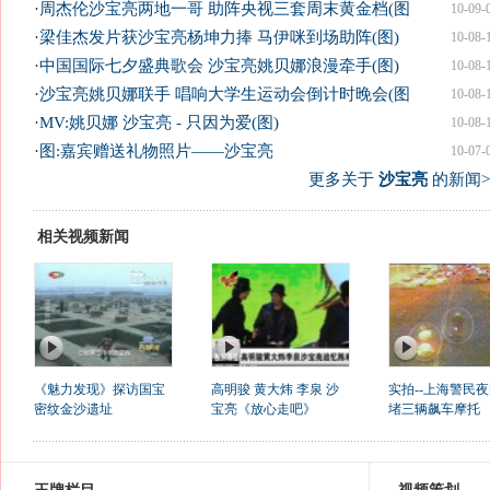
·
周杰伦沙宝亮两地一哥 助阵央视三套周末黄金档(图
10-09-
·
梁佳杰发片获沙宝亮杨坤力捧 马伊咪到场助阵(图)
10-08-
·
中国国际七夕盛典歌会 沙宝亮姚贝娜浪漫牵手(图)
10-08-
·
沙宝亮姚贝娜联手 唱响大学生运动会倒计时晚会(图
10-08-
·
MV:姚贝娜 沙宝亮 - 只因为爱(图)
10-08-
·
图:嘉宾赠送礼物照片——沙宝亮
10-07-
更多关于
沙宝亮
的新闻>
相关视频新闻
《魅力发现》探访国宝
高明骏 黄大炜 李泉 沙
实拍--上海警民
密纹金沙遗址
宝亮《放心走吧》
堵三辆飙车摩托