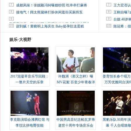
7
7
成都风味！张靓颖冯轲曝婚纱照 吃串串打麻将
王力宏否认
8
8
接地气！阔太熊黛林打扮休闲逛街买厕所泵
王刚自曝7
9
9
台媒:40
马蓉离婚后，砸1000万人民币给媒体要求删掉这照片
10
10
甜到腻！黄晓明上海庆生 Baby挺孕肚送蛋糕
陈冠希：假
娱乐·大视野
2017混凝草音乐节回顾：
许魏洲《那又怎样》曝
姜育恒长春个唱万
一整片天空的乐章
MV花絮 百变少年青春洋
万芳优雅同台演
溢
李克勤演唱会沸腾红馆 与
中国男高音纪念帕瓦罗蒂
黑豹乐队30周年
李玟比拼电臀技能
逝世十周年专场音乐会
幕 千人合唱致