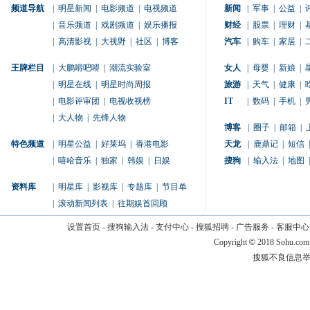
频道导航
|
明星新闻
|
电影频道
|
电视频道
新闻
|
军事
|
公益
|
|
音乐频道
|
戏剧频道
|
娱乐播报
财经
|
股票
|
理财
|
|
高清影视
|
大视野
|
社区
|
博客
汽车
|
购车
|
家居
|
王牌栏目
|
大鹏嘚吧嘚
|
潮流实验室
女人
|
母婴
|
新娘
|
|
明星在线
|
明星时尚周报
旅游
|
天气
|
健康
|
|
电影评审团
|
电视收视榜
IT
|
数码
|
手机
|
|
大人物
|
先锋人物
博客
|
圈子
|
邮箱
|
特色频道
|
明星公益
|
好莱坞
|
香港电影
天龙
|
鹿鼎记
|
短信
|
|
嘻哈音乐
|
独家
|
韩娱
|
日娱
搜狗
|
输入法
|
地图
|
资料库
|
明星库
|
影视库
|
专题库
|
节目单
|
滚动新闻列表
|
往期娱首回顾
设置首页
-
搜狗输入法
-
支付中心
-
搜狐招聘
-
广告服务
-
客服中心
Copyright
©
2018 Sohu.com
搜狐不良信息