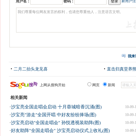
新用户注
用户名：
密码：
我来
二月二抬头龙见喜
直击归真堂养
上网从搜狗开始
网页
新闻
相关新闻
·
沙宝亮全国走唱会启动 十月蓉城暗香沉涌(图)
10-09-
·
沙宝亮"游走"全国开唱 中好友纷纷捧场(图)
10-09-
·
沙宝亮启动"全国走唱会" 孙悦透视装助阵(图)
10-09-
·
好友助阵"全国走唱会" 沙宝亮启动仪式上收礼(图)
10-09-