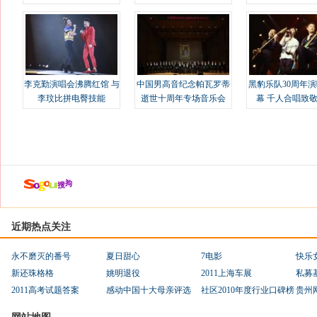
溢
李克勤演唱会沸腾红馆 与
中国男高音纪念帕瓦罗蒂
黑豹乐队30周年
李玟比拼电臀技能
逝世十周年专场音乐会
幕 千人合唱致
近期热点关注
永不磨灭的番号
夏日甜心
7电影
快乐
新还珠格格
姚明退役
2011上海车展
私募
2011高考试题答案
感动中国十大母亲评选
社区2010年度行业口碑榜
贵州