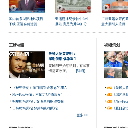
国内首条城际地铁项目
亚运游泳纪录被中学生
广州亚运会开闭幕
下线 亚运会前运营
屡破 竟是为升学加分
意大胆引人注目
王牌栏目
视频策划
先锋人物黄晓明：
感谢低潮 偶像重生
黄晓明开始意识到，有些事
情需要改变。……
[详细]
《秘密天使》陈翔情迷金素恩YURA
《先锋人
NewFace张俪：不怕定型“物质女”
《综艺马
明星时尚周报：女明星的欲望衣橱
《NewF
日韩时尚周报
好莱坞街拍周报
《夏日甜
更多 >>