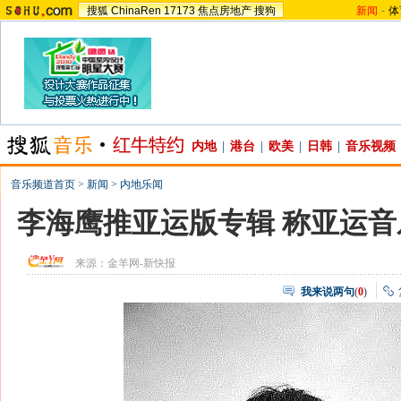
搜狐
ChinaRen
17173
焦点房地产
搜狗
新闻
-
体
内地
|
港台
|
欧美
|
日韩
|
音乐视频
音乐频道首页
>
新闻
>
内地乐闻
李海鹰推亚运版专辑 称亚运音乐
来源：
金羊网-新快报
我来说两句
(
0
)