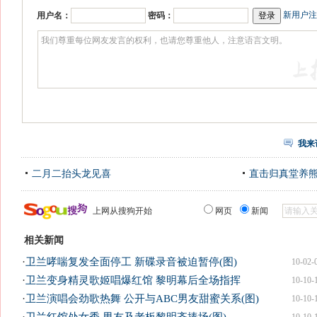
新用户注
用户名：
密码：
我来
二月二抬头龙见喜
直击归真堂养
上网从搜狗开始
网页
新闻
相关新闻
·
卫兰哮喘复发全面停工 新碟录音被迫暂停(图)
10-02-
·
卫兰变身精灵歌姬唱爆红馆 黎明幕后全场指挥
10-10-
·
卫兰演唱会劲歌热舞 公开与ABC男友甜蜜关系(图)
10-10-