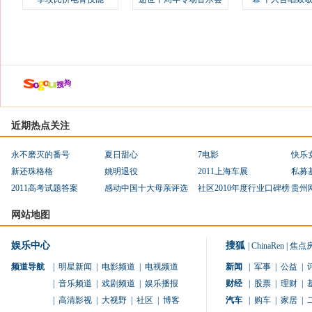
近期热点关注
永不磨灭的番号
夏日甜心
7电影
快乐
新还珠格格
姚明退役
2011上海车展
私募
2011高考试题答案
感动中国十大母亲评选
社区2010年度行业口碑榜
贵州
网站地图
娱乐中心
搜狐
|
ChinaRen
|
焦点
频道导航
|
明星新闻
|
电影频道
|
电视频道
新闻
|
军事
|
公益
|
|
音乐频道
|
戏剧频道
|
娱乐播报
财经
|
股票
|
理财
|
|
高清影视
|
大视野
|
社区
|
博客
汽车
|
购车
|
家居
|