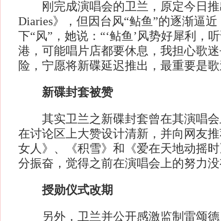
刚完成演唱会的卫兰，原定今日推出新
Diaries》，但因台风“鲇鱼”的逐渐
下“风”，她说：“‘鲇鱼’风势好犀利，
港，可能唱片店都要休息，我担心歌迷
险，宁愿将新碟延迟推出，最重要是歌
新碟封套被赞
其实卫兰之新碟封套曾在其演唱会
在讨论区上大赞设计清新，并向网友推
女人》、《积雪》和《爱在天地动摇时
分振奋，觉得之前在演唱会上的努力没
授勋仪式改期
另外，卫兰并公开感激监制雷颂德，