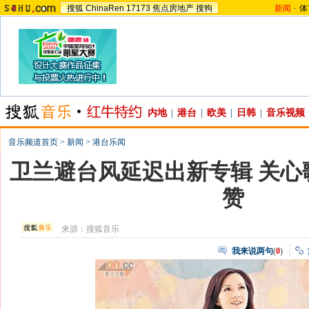
搜狐
ChinaRen
17173
焦点房地产
搜狗
新闻
-
体
内地
|
港台
|
欧美
|
日韩
|
音乐视频
音乐频道首页
>
新闻
>
港台乐闻
卫兰避台风延迟出新专辑 关心
赞
来源：
搜狐音乐
我来说两句
(
0
)