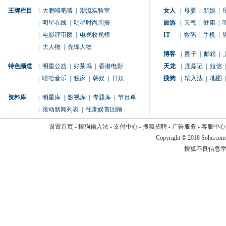
王牌栏目
|
大鹏嘚吧嘚
|
潮流实验室
女人
|
母婴
|
新娘
|
|
明星在线
|
明星时尚周报
旅游
|
天气
|
健康
|
|
电影评审团
|
电视收视榜
IT
|
数码
|
手机
|
|
大人物
|
先锋人物
博客
|
圈子
|
邮箱
|
特色频道
|
明星公益
|
好莱坞
|
香港电影
天龙
|
鹿鼎记
|
短信
|
|
嘻哈音乐
|
独家
|
韩娱
|
日娱
搜狗
|
输入法
|
地图
|
资料库
|
明星库
|
影视库
|
专题库
|
节目单
|
滚动新闻列表
|
往期娱首回顾
设置首页
-
搜狗输入法
-
支付中心
-
搜狐招聘
-
广告服务
-
客服中心
Copyright
©
2018 Sohu.com
搜狐不良信息