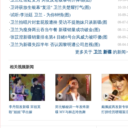
·
卫兰红馆处女秀 男友及老板黎明齐捧场(图)
10-10-
·
卫诗获放生银幕"复活" 卫兰关楚耀打气(图)
10-10-
·
试听:李治廷 卫兰 - 为你钟情(图)
10-09-
·
卫兰拍唱片封套屁股遭殃 受访不提胞妹只谈新碟(图
09-07-
·
卫兰为瘦身两云吞当午餐 新碟销量成功破金(图)
08-11-
·
张苡澄新碟销量排名第4 目睹8号台风威力被吓傻(图
08-09-
·
卫兰为新碟失踪半年 否认因黎明遭公司忽视(图)
08-04-
更多关于
卫兰 新碟
的新闻>
相关视频新闻
李丹阳发新碟 宋祖英
郑元畅秘训一年发终新
戴佩妮再发新专辑
盼"姐姐"早出嫁
碟 MV与林志玲热舞
打拼经历哽咽落