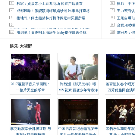
6
6
独家：姚晨带小土豆逛商场 购置产后新衣
律师：于正
7
7
成都风味！张靓颖冯轲曝婚纱照 吃串串打麻将
王力宏否认
8
8
接地气！阔太熊黛林打扮休闲逛街买厕所泵
王刚自曝7
9
9
台媒:40
马蓉离婚后，砸1000万人民币给媒体要求删掉这照片
10
10
甜到腻！黄晓明上海庆生 Baby挺孕肚送蛋糕
陈冠希：假
娱乐·大视野
2017混凝草音乐节回顾：
许魏洲《那又怎样》曝
姜育恒长春个唱万
一整片天空的乐章
MV花絮 百变少年青春洋
万芳优雅同台演
溢
李克勤演唱会沸腾红馆 与
中国男高音纪念帕瓦罗蒂
黑豹乐队30周年
李玟比拼电臀技能
逝世十周年专场音乐会
幕 千人合唱致