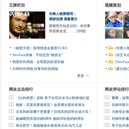
王牌栏目
视频策划
先锋人物黄晓明：
感谢低潮 偶像重生
黄晓明开始意识到，有些事
情需要改变。……
[详细]
《秘密天使》陈翔情迷金素恩YURA
《先锋人
NewFace张俪：不怕定型“物质女”
《综艺马
明星时尚周报：女明星的欲望衣橱
《NewF
日韩时尚周报
好莱坞街拍周报
《夏日甜
更多 >>
网友点击排行
网友评论排行
1
1
《比利林恩》首映 章子怡范冰冰冯小刚捧场红毯
董卿：这两
2
2
独家：买菜也要拗造型！金星携女逛街有派头
刘德华新片
3
3
京东和奶茶哪个更重要？刘强东的回答全场大笑！
为救母女俩
4
4
杨威晒照庆祝结婚8周年 杨阳洋轻抚妈妈孕肚
刘德华扮邋
5
5
艳压群芳！唐嫣修身长裙现身活动 仙气儿足
章子怡斥港