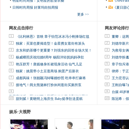
明星时尚周报：女明星的欲望衣橱
《NewF
日韩时尚周报
好莱坞街拍周报
《夏日甜
更多 >>
网友点击排行
网友评论排行
1
1
《比利林恩》首映 章子怡范冰冰冯小刚捧场红毯
董卿：这两
2
2
独家：买菜也要拗造型！金星携女逛街有派头
刘德华新片
3
3
京东和奶茶哪个更重要？刘强东的回答全场大笑！
为救母女俩
4
4
杨威晒照庆祝结婚8周年 杨阳洋轻抚妈妈孕肚
刘德华扮邋
5
5
艳压群芳！唐嫣修身长裙现身活动 仙气儿足
章子怡斥港
6
6
独家：姚晨带小土豆逛商场 购置产后新衣
律师：于正
7
7
成都风味！张靓颖冯轲曝婚纱照 吃串串打麻将
王力宏否认
8
8
接地气！阔太熊黛林打扮休闲逛街买厕所泵
王刚自曝7
9
9
台媒:40
马蓉离婚后，砸1000万人民币给媒体要求删掉这照片
10
10
甜到腻！黄晓明上海庆生 Baby挺孕肚送蛋糕
陈冠希：假
娱乐·大视野