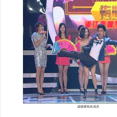
戚薇横抱袁成杰