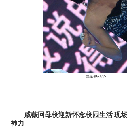
戚薇现场演绎
戚薇回母校迎新怀念校园生活 现
神力