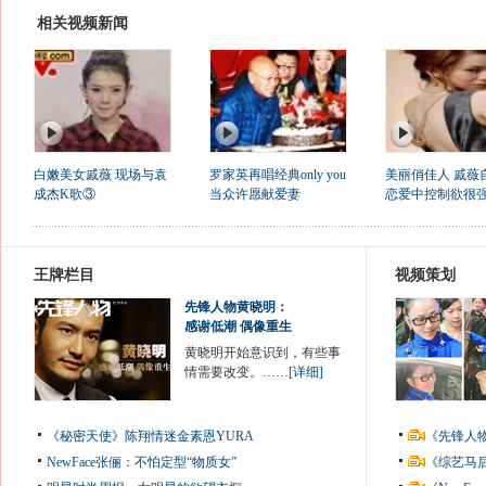
相关视频新闻
白嫩美女戚薇 现场与袁
罗家英再唱经典only you
美丽俏佳人 戚薇
成杰K歌③
当众许愿献爱妻
恋爱中控制欲很
王牌栏目
视频策划
先锋人物黄晓明：
感谢低潮 偶像重生
黄晓明开始意识到，有些事
情需要改变。……
[详细]
《秘密天使》陈翔情迷金素恩YURA
《先锋人
NewFace张俪：不怕定型“物质女”
《综艺马