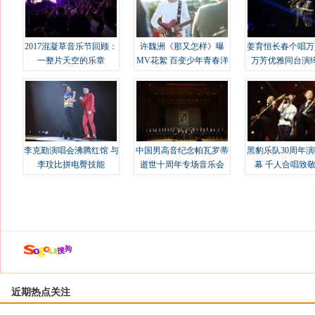
2017混凝草音乐节回顾：
许魏洲《那又怎样》曝
姜育恒长春个唱万
一整片天空的乐章
MV花絮 百变少年青春洋
万芳优雅同台演
溢
李克勤演唱会沸腾红馆 与
中国男高音纪念帕瓦罗蒂
黑豹乐队30周年
李玟比拼电臀技能
逝世十周年专场音乐会
幕 千人合唱致
近期热点关注