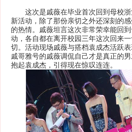
这次是戚薇在毕业首次回到母校浙
新活动，除了那份亲切之外还深刻的感
的热情。戚薇坦言这次非常荣幸能回到
动，各自都在离开校园三年这次回来一
切。活动现场戚薇与搭档袁成杰活跃表
戚哥雅号的戚薇调侃自己才是真正的男
抱起袁成杰，引得现在惊叹连连。