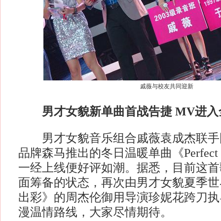
戚薇与校友共同迎新
男才女貌新单曲首战告捷 MV进入
男才女貌音乐组合戚薇袁成杰联手
品牌森马推出的冬日温暖单曲《Perfect 
一经上线便好评如潮。据悉，目前这首
面筹备的状态，再次由男才女貌夏季世
出彩》的周杰伦御用导演珍妮花跨刀执
漫温情路线，大家尽情期待。