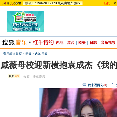
搜狐
ChinaRen
17173
焦点房地产
搜狗
新闻
-
体
内地
|
港台
|
欧美
|
日韩
|
音乐视频
音乐频道首页
>
新闻
>
内地乐闻
戚薇母校迎新横抱袁成杰《我
来源：
搜狐音乐
我来说两句
(
0
)