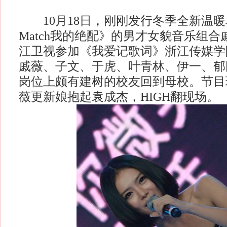
10月18日，刚刚发行冬季全新温暖单曲《
Match我的绝配》的男才女貌音乐组
江卫视参加《我爱记歌词》浙江传媒学
戚薇、子文、于虎、叶青林、伊一、郁
岗位上颇有建树的校友回到母校。节目
薇更新娘抱起袁成杰，HIGH翻现场