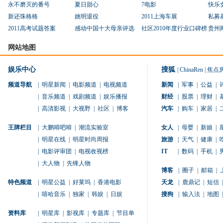
永不磨灭的番号
夏日甜心
7电影
快乐
新还珠格格
姚明退役
2011上海车展
私募
2011高考试题答案
感动中国十大母亲评选
社区2010年度行业口碑榜
贵州
网站地图
娱乐中心
搜狐
|
ChinaRen
|
焦点
频道导航
|
明星新闻
|
电影频道
|
电视频道
新闻
|
军事
|
公益
|
|
音乐频道
|
戏剧频道
|
娱乐播报
财经
|
股票
|
理财
|
|
高清影视
|
大视野
|
社区
|
博客
汽车
|
购车
|
家居
|
王牌栏目
|
大鹏嘚吧嘚
|
潮流实验室
女人
|
母婴
|
新娘
|
|
明星在线
|
明星时尚周报
旅游
|
天气
|
健康
|
|
电影评审团
|
电视收视榜
IT
|
数码
|
手机
|
|
大人物
|
先锋人物
博客
|
圈子
|
邮箱
|
特色频道
|
明星公益
|
好莱坞
|
香港电影
天龙
|
鹿鼎记
|
短信
|
|
嘻哈音乐
|
独家
|
韩娱
|
日娱
搜狗
|
输入法
|
地图
|
资料库
|
明星库
|
影视库
|
专题库
|
节目单