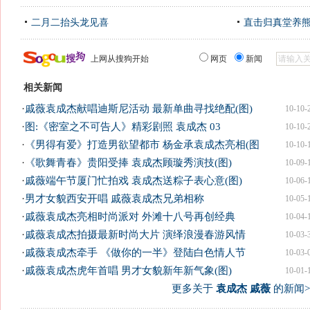
二月二抬头龙见喜
直击归真堂养
上网从搜狗开始
网页
新闻
相关新闻
·
戚薇袁成杰献唱迪斯尼活动 最新单曲寻找绝配(图)
10-10-
·
图:《密室之不可告人》精彩剧照 袁成杰 03
10-10-
·
《男得有爱》打造男欲望都市 杨金承袁成杰亮相(图
10-10-
·
《歌舞青春》贵阳受捧 袁成杰顾璇秀演技(图)
10-09-
·
戚薇端午节厦门忙拍戏 袁成杰送粽子表心意(图)
10-06-
·
男才女貌西安开唱 戚薇袁成杰兄弟相称
10-05-
·
戚薇袁成杰亮相时尚派对 外滩十八号再创经典
10-04-
·
戚薇袁成杰拍摄最新时尚大片 演绎浪漫春游风情
10-03-
·
戚薇袁成杰牵手 《做你的一半》登陆白色情人节
10-03-
·
戚薇袁成杰虎年首唱 男才女貌新年新气象(图)
10-01-
更多关于
袁成杰 戚薇
的新闻>