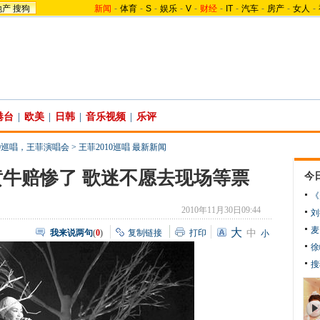
地产
搜狗
新闻
-
体育
-
S
-
娱乐
-
V
-
财经
-
IT
-
汽车
-
房产
-
女人
-
港台
|
欧美
|
日韩
|
音乐视频
|
乐评
10巡唱，王菲演唱会
>
王菲2010巡唱 最新新闻
牛赔惨了 歌迷不愿去现场等票
今
《
2010年11月30日09:44
刘
麦
大
我来说两句
(
0
)
复制链接
打印
中
小
徐
搜