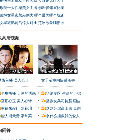
秘明星老板发年终奖豪气 真是太给力了
乐圈十大性感美女主播 柳岩侯佩岑比美
莱坞女星素颜差别大 哪个最美哪个坑爹
女星减肥前后惊人对比 范冰冰象腿旧照
狐高清视频
网络首播-美人心计
女子浴室内惨遭杀害
全集热播-天使的诱惑
华纳专区-生命的证据
宫锁心玉
美人心计
拯救女兵司徒慧
画皮
幸福来敲门
梨花泪
盘龙卧虎高山顶
毒刺
能人冯天贵
家常菜
拿什么拯救我的爱人
狗问答