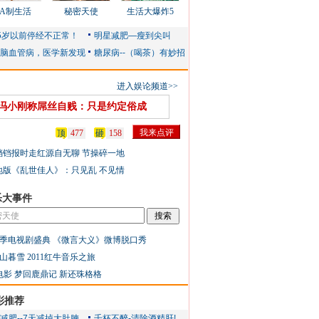
AA制生活
秘密天使
生活大爆炸5
进入娱论频道>>
冯小刚称屌丝自贱：只是约定俗成
顶
477
砸
158
铛铛报时走红源自无聊 节操碎一地
地版《乱世佳人》：只见乱 不见情
乐大事件
季电视剧盛典
《微言大义》微博脱口秀
山暮雪
2011红牛音乐之旅
电影
梦回鹿鼎记
新还珠格格
彩推荐