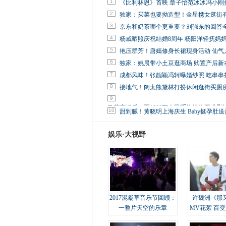
1
《比利林恩》首映 章子怡范冰冰冯小刚
2
独家：买菜也要拗造型！金星携女逛街
3
京东和奶茶哪个更重要？刘强东的回答
4
杨威晒照庆祝结婚8周年 杨阳洋轻抚妈
5
艳压群芳！唐嫣修身长裙现身活动 仙气
6
独家：姚晨带小土豆逛商场 购置产后新
7
成都风味！张靓颖冯轲曝婚纱照 吃串串
8
接地气！阔太熊黛林打扮休闲逛街买厕
9
马蓉离婚后，砸1000万人民币给媒体要求删
10
甜到腻！黄晓明上海庆生 Baby挺孕肚送
娱乐·大视野
2017混凝草音乐节回顾：
许魏洲《那
一整片天空的乐章
MV花絮 百
溢