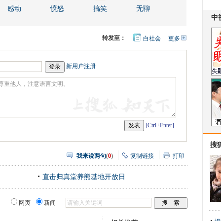
感动
愤怒
搞笑
无聊
转发至：
白社会
更多
开
心
人
网
人
豆
网
瓣
爱
新用户注册
分
享
[Ctrl+Enter]
搜
我来说两句
(
0
)
复制链接
打印
直击归真堂养熊基地开放日
网页
新闻