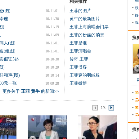
揭
相关推荐
娱
(图)
王菲的图片
10-11-01
好
牵连
黄牛的最新图片
10-11-30
曝
图)
王菲上海演唱会门票
10-11-19
机
王菲的粉丝的消息
10-11-09
搜
人(图)
王菲是谁
10-11-01
(组图)
王菲演唱会
10-11-01
卖假证5起
传奇 王菲
10-10-30
图)
王菲博客
10-10-29
和声(图)
王菲穿的羽绒服
10-10-14
00元一张
王菲微博
10-09-28
更多关于
王菲 黄牛
的新闻>>
1/3
搜