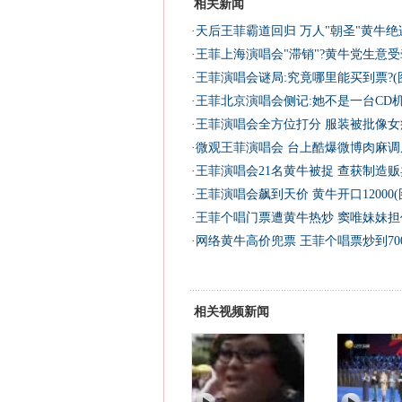
相关新闻
·
天后王菲霸道回归 万人"朝圣"黄牛绝迹
·
王菲上海演唱会"滞销"?黄牛党生意受
·
王菲演唱会谜局:究竟哪里能买到票?(
·
王菲北京演唱会侧记:她不是一台CD
·
王菲演唱会全方位打分 服装被批像女病
·
微观王菲演唱会 台上酷爆微博肉麻调皮
·
王菲演唱会21名黄牛被捉 查获制造贩
·
王菲演唱会飙到天价 黄牛开口12000(
·
王菲个唱门票遭黄牛热炒 窦唯妹妹担任
·
网络黄牛高价兜票 王菲个唱票炒到70
相关视频新闻