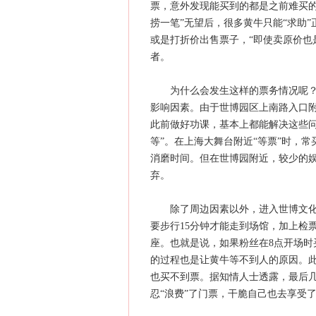
票，意外发现能买到的都是之前难买的
捞一笔”无望后，很多黄牛只能“求助
或是打折价出售票子，“即使卖原价也
者。
为什么会发生这样的票务情况呢？记
影响因素。由于世博园区上南路入口
此前做好功课，基本上都能解决这些问
等”。在上海大舞台附近“等票”时，
消磨时间。但在世博园附近，较少的娱
弃。
除了周边因素以外，进入世博文化中
要步行15分钟才能走到场馆，加上检
座。也就是说，如果粉丝在8点开场时
的过程也是让黄牛等不到人的原因。此
也买不到票。据知情人士透露，最后几
忍“浪费”了门票，干脆自己也去享受了