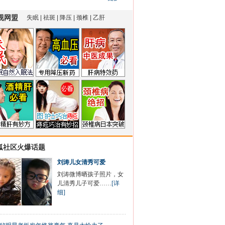
狐社区火爆话题
刘涛儿女清秀可爱
刘涛微博晒孩子照片，女
儿清秀儿子可爱……
[详
细]