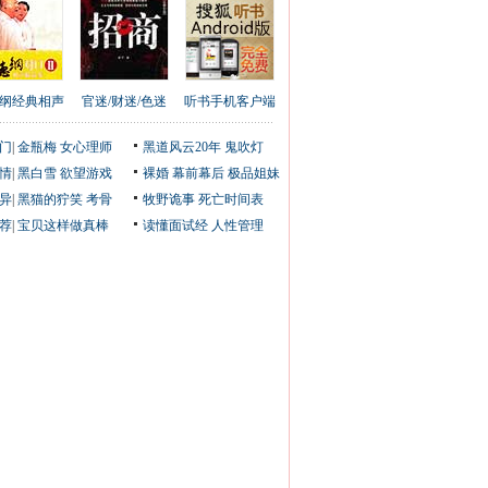
纲经典相声
官迷/财迷/色迷
听书手机客户端
门
|
金瓶梅
女心理师
黑道风云20年
鬼吹灯
情
|
黑白雪
欲望游戏
裸婚
幕前幕后
极品姐妹
异
|
黑猫的狞笑
考骨
牧野诡事
死亡时间表
荐
|
宝贝这样做真棒
读懂面试经
人性管理