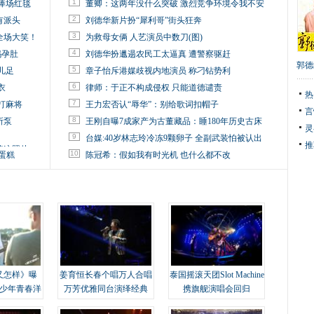
1
捧场红毯
董卿：这两年没什么突破 激烈竞争环境令我不安
2
有派头
刘德华新片扮“犀利哥”街头狂奔
3
全场大笑！
为救母女俩 人艺演员中数刀(图)
4
妈孕肚
刘德华扮邋遢农民工太逼真 遭警察驱赶
郭德
5
儿足
章子怡斥港媒歧视内地演员 称刁钻势利
6
衣
律师：于正不构成侵权 只能道德谴责
热
7
打麻将
王力宏否认“辱华”：别给歌词扣帽子
言
8
所泵
王刚自曝7成家产为古董藏品：睡180年历史古床
灵
9
台媒:40岁林志玲冷冻9颗卵子 全副武装怕被认出
推
掉这照片
10
蛋糕
陈冠希：假如我有时光机 也什么都不改
又怎样》曝
姜育恒长春个唱万人合唱
泰国摇滚天团Slot Machine
变少年青春洋
万芳优雅同台演绎经典
携旗舰演唱会回归