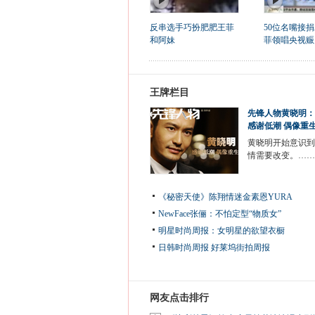
反串选手巧扮肥肥王菲
50位名嘴接捐
和阿妹
菲领唱央视赈
王牌栏目
先锋人物黄晓明：
感谢低潮 偶像重
黄晓明开始意识到
情需要改变。……
《秘密天使》陈翔情迷金素恩YURA
NewFace张俪：不怕定型“物质女”
明星时尚周报：女明星的欲望衣橱
日韩时尚周报
好莱坞街拍周报
网友点击排行