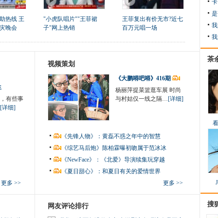
卡
是
助热线 王
"小虎队唱片""王菲裙
王菲复出有价无市?近七
我
灾晚会
子"网上热销
百万元唱一场
我
茶
视频策划
《大鹏嘚吧嘚》416期
生
杨丽萍提菜篮逛车展 时尚
，有些事
与村姑仅一线之隔…
[详细]
[详细]
《先锋人物》：黄磊不惑之年中的智慧
《综艺马后炮》陈柏霖曝初吻属于范冰冰
《NewFace》：《北爱》导演续集玩穿越
《夏日甜心》：和夏日有关的爱情世界
更多 >>
更多 >>
搜
网友评论排行