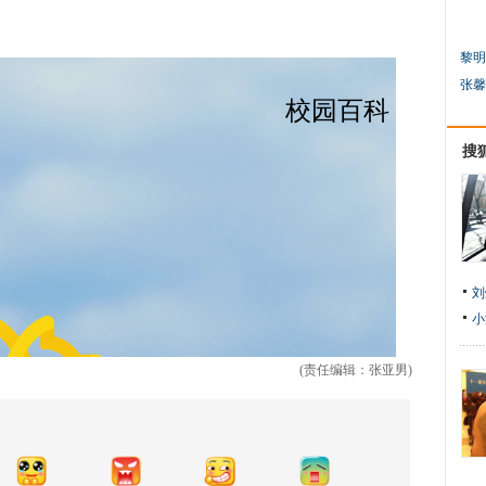
黎明
张馨
搜
刘
小
(责任编辑：张亚男)