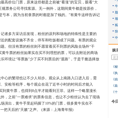
最高价位门票，原来这些都是之前被“看涨”的宝贝，眼看“大
”正规票务公司寻找客源。无一例外，这期间黄牛都是按原价，
是亏本，因为当初拿票的时都是加了钱的。”有黄牛这样告诉记
者多方采访后发现，粉丝的误判和场地的特殊性是主要的
附近的配套设施不齐全，停车和吃饭都成了问题。有票的观众
题。但没有票的粉丝则不愿冒着买不到票的风险去场外“干
娱
常买黄牛票的粉丝如果实在买不到理想的票，可以去附近的商场
乐环境让“等票族”少了买不到票后的“退路”，于是干脆选择放
《秘
《执
心的繁琐也让不少人却步。观众从上南路入口进入后，需
《凶
票、安检等程序，每个观众在花了近半小时的时间后才能入
《血
买到黄牛票，也得到8点半才能看到王菲。这样一个略显漫长
《十
外，之前"一票难求"的票务信息，也让不少粉丝认为去了现场
今
场演出，黄牛手里起码握了10%的门票，很多黄牛实在不
一把天后的“天籁”之声。 (来源：上海青年报)