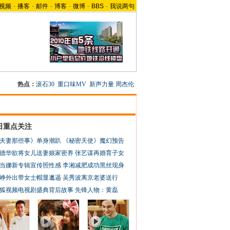
视频
-
播客
-
邮件
-
博客
-
微博
-
BBS
-
我说两句
热点：
滚石30
重口味MV
新声力量
周杰伦
日重点关注
夫妻那些事》单身潮趴
《秘密天使》魔幻预告
德华欲将女儿送妻娘家密养
张艺谋再婚育子女
当娜新专辑宣传照性感
李湘减肥成功黑丝现身
峥外出带女士帽显邋遢
吴秀波离京老婆送行
狐视频电视剧盛典背后故事
先锋人物：黄磊