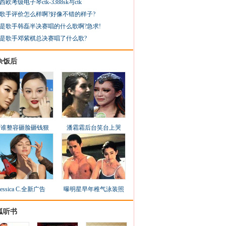
西欧考级电子琴ctk-3388sk与ctk
歌手评价怎么样啊?好像不错的样子?
是歌手韩磊半决赛唱的什么歌啊?急求!
是歌手邓紫棋总决赛唱了什么歌?
余饭后
看谁整容砸脸砸钱狠
潘霜霜后台笑台上哭
Jessica C.全新广告
曝明星早年稚气泳装照
狐听书