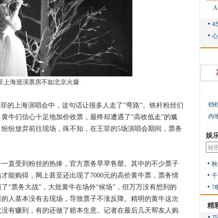
菲上海巡演票房不如北京火爆
铛
菲的上海演唱会中，这句话让很多人走了“弯路”。铁杆粉丝们
内
黄牛们信心十足地加价收票，最终却遭遇了“高收低走”的尴
纷纷放弃前往现场，殊不知，在王菲的5场演唱会期间，票务
娱
直受到粉丝的热捧，官方票务早早售罄。其中的不少票子
秋
格后才能购得，网上甚至还出现了7000元的高价黄牛票，票务情
千
了“票务大战”，大批黄牛在场外“候场”，但万万没有想到的
7
票的人基本没有去现场，导致票子不涨反降。精明的黄牛这次
精
仅没有赚到，有的还做了赔本生意。记者在最后几天帮友人购