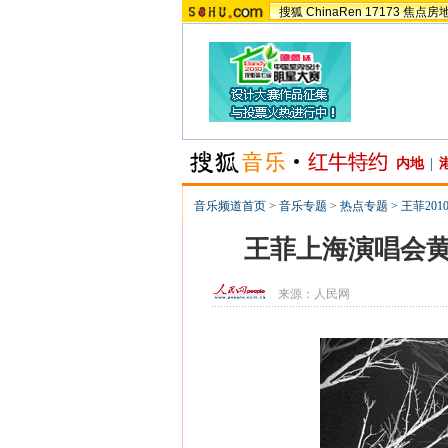
搜狐
ChinaRen
17173
焦点房
内地
|
音乐频道首页
>
音乐专题
>
热点专题
>
王菲20
王菲上海演唱会黄
来源：
人民网