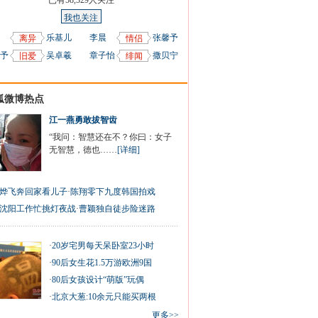
已有
58,329
人关注
我也关注
乐基儿
李晨
张馨予
离异
情侣
予
吴卓羲
章子怡
撒贝宁
旧爱
绯闻
狐微博热点
江一燕勇敢拔智齿
“我问：智慧还在不？你曰：女子
无智慧，德也……
[详细]
烨飞奔回家看儿子
·
陈翔零下九度韩国拍戏
沈阳工作忙挑灯夜战
·
曹颖独自徒步险迷路
·
20岁宅男每天呆卧室23小时
·
90后女生花1.5万游欧洲9国
·
80后女孩设计“萌版”玩偶
·
北京大葱:10余元只能买两根
更多>>