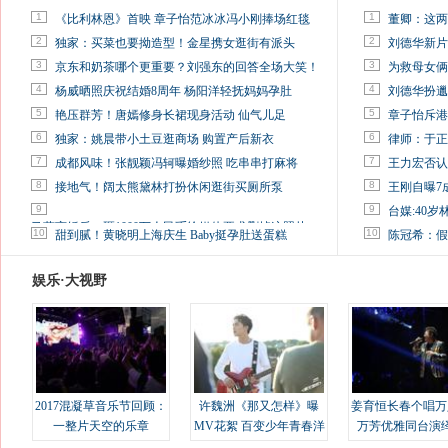
1
1
《比利林恩》首映 章子怡范冰冰冯小刚捧场红毯
董卿：这两
2
2
独家：买菜也要拗造型！金星携女逛街有派头
刘德华新片
3
3
京东和奶茶哪个更重要？刘强东的回答全场大笑！
为救母女俩
4
4
杨威晒照庆祝结婚8周年 杨阳洋轻抚妈妈孕肚
刘德华扮邋
5
5
艳压群芳！唐嫣修身长裙现身活动 仙气儿足
章子怡斥港
6
6
独家：姚晨带小土豆逛商场 购置产后新衣
律师：于正
7
7
成都风味！张靓颖冯轲曝婚纱照 吃串串打麻将
王力宏否认
8
8
接地气！阔太熊黛林打扮休闲逛街买厕所泵
王刚自曝7
9
9
台媒:40
马蓉离婚后，砸1000万人民币给媒体要求删掉这照片
10
10
甜到腻！黄晓明上海庆生 Baby挺孕肚送蛋糕
陈冠希：假
娱乐·大视野
2017混凝草音乐节回顾：
许魏洲《那又怎样》曝
姜育恒长春个唱万
一整片天空的乐章
MV花絮 百变少年青春洋
万芳优雅同台演
溢