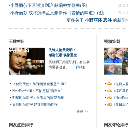
·
小野丽莎下月巡演到沪 献唱中文歌曲(图)
09-11-
·
小野丽莎 或将演绎孟文豪新作《爱情的味道》(图)
09-11-
更多关于
小野丽莎 恶补
的新闻>
王牌栏目
视频策划
先锋人物黄晓明：
感谢低潮 偶像重生
黄晓明开始意识到，有些事
情需要改变。……
[详细]
《秘密天使》陈翔情迷金素恩YURA
《先锋人
NewFace张俪：不怕定型“物质女”
《综艺马
明星时尚周报：女明星的欲望衣橱
《NewF
日韩时尚周报
好莱坞街拍周报
《夏日甜
更多 >>
网友点击排行
网友评论排行