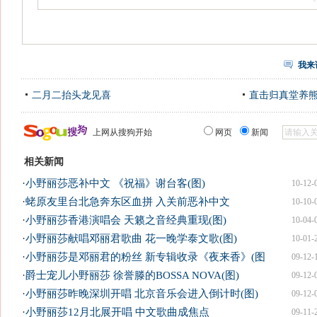
我来
二月二抬头龙见喜
直击归真堂养
上网从搜狗开始
网页
新闻
相关新闻
·
小野丽莎恶补中文 《祝福》谢台客(图)
10-12-
·
蛯原友里台北急奔东区血拼 入关前恶补中文
10-10-
·
小野丽莎香港演唱会 天籁之音经典重现(图)
10-04-
·
小野丽莎献唱邓丽君歌曲 花一晚学泰文歌(图)
10-01-
·
小野丽莎是邓丽君的粉丝 新专辑收录《夜来香》(图
09-12-
·
爵士宠儿小野丽莎 徐誉滕的BOSSA NOVA(图)
09-12-
·
小野丽莎昨晚深圳开唱 北京音乐会进入倒计时(图)
09-12-
·
小野丽莎12月北展开唱 中文歌曲成焦点
09-11-