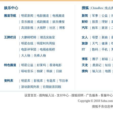
娱乐中心
搜狐
|
ChinaRen
|
焦点
频道导航
|
明星新闻
|
电影频道
|
电视频道
新闻
|
军事
|
公益
|
|
音乐频道
|
戏剧频道
|
娱乐播报
财经
|
股票
|
理财
|
|
高清影视
|
大视野
|
社区
|
博客
汽车
|
购车
|
家居
|
王牌栏目
|
大鹏嘚吧嘚
|
潮流实验室
女人
|
母婴
|
新娘
|
|
明星在线
|
明星时尚周报
旅游
|
天气
|
健康
|
|
电影评审团
|
电视收视榜
IT
|
数码
|
手机
|
|
大人物
|
先锋人物
博客
|
圈子
|
邮箱
|
特色频道
|
明星公益
|
好莱坞
|
香港电影
天龙
|
鹿鼎记
|
短信
|
|
嘻哈音乐
|
独家
|
韩娱
|
日娱
搜狗
|
输入法
|
地图
|
资料库
|
明星库
|
影视库
|
专题库
|
节目单
|
滚动新闻列表
|
往期娱首回顾
设置首页
-
搜狗输入法
-
支付中心
-
搜狐招聘
-
广告服务
-
客服中心
Copyright
©
2018 Sohu.com
搜狐不良信息