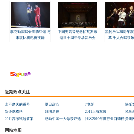
李克勤演唱会沸腾红馆 与
中国男高音纪念帕瓦罗蒂
黑豹乐队30周年
李玟比拼电臀技能
逝世十周年专场音乐会
幕 千人合唱致
近期热点关注
永不磨灭的番号
夏日甜心
7电影
快乐
新还珠格格
姚明退役
2011上海车展
私募
2011高考试题答案
感动中国十大母亲评选
社区2010年度行业口碑榜
贵州
网站地图