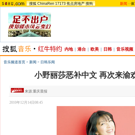
搜狐
ChinaRen
17173
焦点房地产
搜狗
新闻
-
体
内地
|
港台
|
欧美
|
日韩
|
音乐视频
音乐频道首页
>
新闻
>
日韩乐闻
小野丽莎恶补中文 再次来渝
来源:
重庆晨报
2010年12月14日08:45