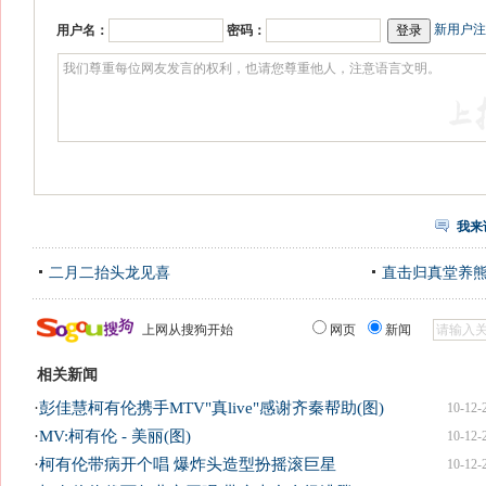
新用户注
用户名：
密码：
我来
二月二抬头龙见喜
直击归真堂养
上网从搜狗开始
网页
新闻
相关新闻
·
彭佳慧柯有伦携手MTV"真live"感谢齐秦帮助(图)
10-12-
·
MV:柯有伦 - 美丽(图)
10-12-
·
柯有伦带病开个唱 爆炸头造型扮摇滚巨星
10-12-