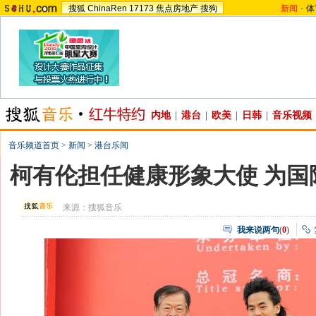
搜狐
ChinaRen
17173
焦点房地产
搜狗
新闻
-
体
内地
|
港台
|
欧美
|
日韩
|
音乐视频
音乐频道首页
>
新闻
>
港台乐闻
柯有伦担任健康形象大使 为国
来源：
搜狐音乐
我来说两句
(
0
)