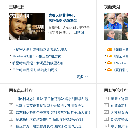
王牌栏目
视频策划
先锋人物黄晓明：
感谢低潮 偶像重生
黄晓明开始意识到，有些事
情需要改变。……
[详细]
《秘密天使》陈翔情迷金素恩YURA
《先锋人
NewFace张俪：不怕定型“物质女”
《综艺马
明星时尚周报：女明星的欲望衣橱
《NewF
日韩时尚周报
好莱坞街拍周报
《夏日甜
更多 >>
网友点击排行
网友评论排行
1
1
《比利林恩》首映 章子怡范冰冰冯小刚捧场红毯
董卿：这两
2
2
独家：买菜也要拗造型！金星携女逛街有派头
刘德华新片
3
3
京东和奶茶哪个更重要？刘强东的回答全场大笑！
为救母女俩
4
4
杨威晒照庆祝结婚8周年 杨阳洋轻抚妈妈孕肚
刘德华扮邋
5
5
艳压群芳！唐嫣修身长裙现身活动 仙气儿足
章子怡斥港