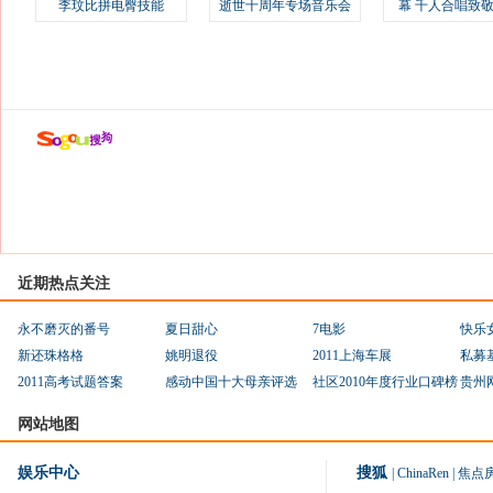
李玟比拼电臀技能
逝世十周年专场音乐会
幕 千人合唱致
近期热点关注
永不磨灭的番号
夏日甜心
7电影
快乐
新还珠格格
姚明退役
2011上海车展
私募
2011高考试题答案
感动中国十大母亲评选
社区2010年度行业口碑榜
贵州
网站地图
娱乐中心
搜狐
|
ChinaRen
|
焦点