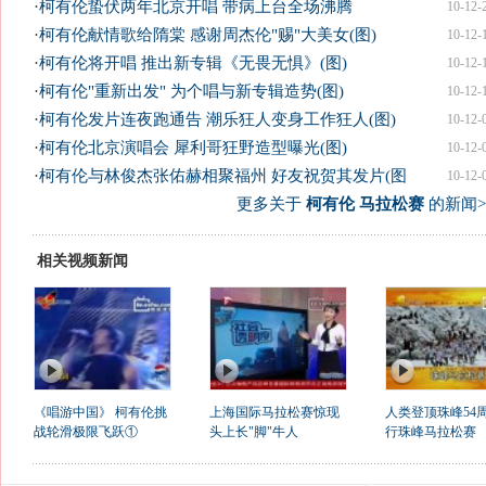
·
柯有伦蛰伏两年北京开唱 带病上台全场沸腾
10-12-
·
柯有伦献情歌给隋棠 感谢周杰伦"赐"大美女(图)
10-12-
·
柯有伦将开唱 推出新专辑《无畏无惧》(图)
10-12-
·
柯有伦"重新出发" 为个唱与新专辑造势(图)
10-12-
·
柯有伦发片连夜跑通告 潮乐狂人变身工作狂人(图)
10-12-
·
柯有伦北京演唱会 犀利哥狂野造型曝光(图)
10-12-
·
柯有伦与林俊杰张佑赫相聚福州 好友祝贺其发片(图
10-12-
更多关于
柯有伦 马拉松赛
的新闻>
相关视频新闻
《唱游中国》 柯有伦挑
上海国际马拉松赛惊现
人类登顶珠峰54周
战轮滑极限飞跃①
头上长"脚"牛人
行珠峰马拉松赛