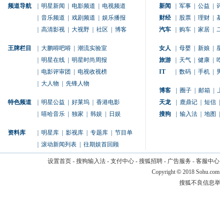
频道导航
|
明星新闻
|
电影频道
|
电视频道
新闻
|
军事
|
公益
|
|
音乐频道
|
戏剧频道
|
娱乐播报
财经
|
股票
|
理财
|
|
高清影视
|
大视野
|
社区
|
博客
汽车
|
购车
|
家居
|
王牌栏目
|
大鹏嘚吧嘚
|
潮流实验室
女人
|
母婴
|
新娘
|
|
明星在线
|
明星时尚周报
旅游
|
天气
|
健康
|
|
电影评审团
|
电视收视榜
IT
|
数码
|
手机
|
|
大人物
|
先锋人物
博客
|
圈子
|
邮箱
|
特色频道
|
明星公益
|
好莱坞
|
香港电影
天龙
|
鹿鼎记
|
短信
|
|
嘻哈音乐
|
独家
|
韩娱
|
日娱
搜狗
|
输入法
|
地图
|
资料库
|
明星库
|
影视库
|
专题库
|
节目单
|
滚动新闻列表
|
往期娱首回顾
设置首页
-
搜狗输入法
-
支付中心
-
搜狐招聘
-
广告服务
-
客服中心
Copyright
©
2018 Sohu.com
搜狐不良信息