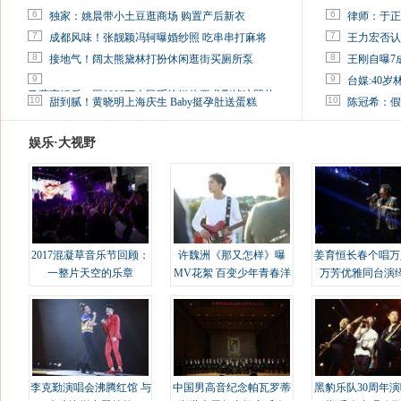
6
6
独家：姚晨带小土豆逛商场 购置产后新衣
律师：于正
7
7
成都风味！张靓颖冯轲曝婚纱照 吃串串打麻将
王力宏否认
8
8
接地气！阔太熊黛林打扮休闲逛街买厕所泵
王刚自曝7
9
9
台媒:40
马蓉离婚后，砸1000万人民币给媒体要求删掉这照片
10
10
甜到腻！黄晓明上海庆生 Baby挺孕肚送蛋糕
陈冠希：假
娱乐·大视野
2017混凝草音乐节回顾：
许魏洲《那又怎样》曝
姜育恒长春个唱万
一整片天空的乐章
MV花絮 百变少年青春洋
万芳优雅同台演
溢
李克勤演唱会沸腾红馆 与
中国男高音纪念帕瓦罗蒂
黑豹乐队30周年