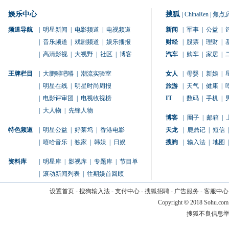
娱乐中心
搜狐
|
ChinaRen
|
焦点
频道导航
|
明星新闻
|
电影频道
|
电视频道
新闻
|
军事
|
公益
|
|
音乐频道
|
戏剧频道
|
娱乐播报
财经
|
股票
|
理财
|
|
高清影视
|
大视野
|
社区
|
博客
汽车
|
购车
|
家居
|
王牌栏目
|
大鹏嘚吧嘚
|
潮流实验室
女人
|
母婴
|
新娘
|
|
明星在线
|
明星时尚周报
旅游
|
天气
|
健康
|
|
电影评审团
|
电视收视榜
IT
|
数码
|
手机
|
|
大人物
|
先锋人物
博客
|
圈子
|
邮箱
|
特色频道
|
明星公益
|
好莱坞
|
香港电影
天龙
|
鹿鼎记
|
短信
|
|
嘻哈音乐
|
独家
|
韩娱
|
日娱
搜狗
|
输入法
|
地图
|
资料库
|
明星库
|
影视库
|
专题库
|
节目单
|
滚动新闻列表
|
往期娱首回顾
设置首页
-
搜狗输入法
-
支付中心
-
搜狐招聘
-
广告服务
-
客服中心
Copyright
©
2018 Sohu.com
搜狐不良信息