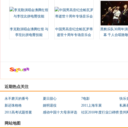
李克勤演唱会沸腾红馆 与
中国男高音纪念帕瓦罗蒂
黑豹乐队30周年
李玟比拼电臀技能
逝世十周年专场音乐会
幕 千人合唱致
近期热点关注
永不磨灭的番号
夏日甜心
7电影
快乐
新还珠格格
姚明退役
2011上海车展
私募
2011高考试题答案
感动中国十大母亲评选
社区2010年度行业口碑榜
贵州
网站地图