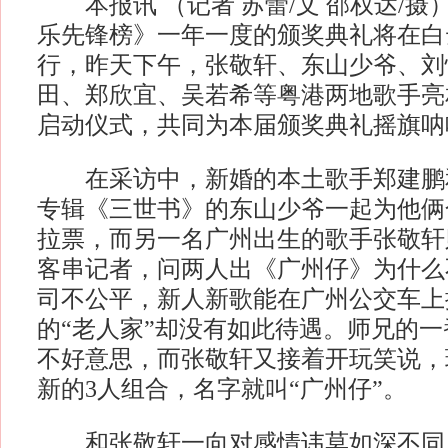
本报讯 （记者 苏蕾/文 邵权达/摄）
乐先锋榜》一年一度的颁奖典礼将在白
行，昨天下午，张敬轩、东山少爷、刘
田、郑欣宜、吴若希等粤港两地歌手亮
启动仪式，共同为本届颁奖典礼摇旗呐
在采访中，新婚的本土歌手郑建鹏和
专辑《三世书》的东山少爷一起为他俩
拉票，而另一名广州出生的歌手张敬轩
客串记者，问两人出《广州仔》为什么
司不公平，新人新歌能在广州公交车上
的“老人家”却没有如此待遇。师兄的
不好意思，而张敬轩又接着开玩笑说，
新的3人组合，名字就叫“广州仔”。
和张敬轩一向对感情讳莫如深不同