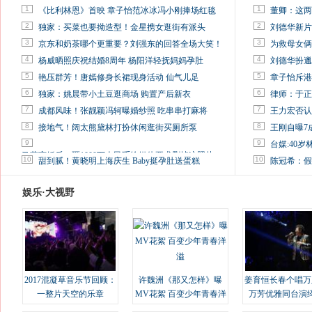
1
1
《比利林恩》首映 章子怡范冰冰冯小刚捧场红毯
董卿：这两
2
2
独家：买菜也要拗造型！金星携女逛街有派头
刘德华新片
3
3
京东和奶茶哪个更重要？刘强东的回答全场大笑！
为救母女俩
4
4
杨威晒照庆祝结婚8周年 杨阳洋轻抚妈妈孕肚
刘德华扮邋
5
5
艳压群芳！唐嫣修身长裙现身活动 仙气儿足
章子怡斥港
6
6
独家：姚晨带小土豆逛商场 购置产后新衣
律师：于正
7
7
成都风味！张靓颖冯轲曝婚纱照 吃串串打麻将
王力宏否认
8
8
接地气！阔太熊黛林打扮休闲逛街买厕所泵
王刚自曝7
9
9
台媒:40
马蓉离婚后，砸1000万人民币给媒体要求删掉这照片
10
10
甜到腻！黄晓明上海庆生 Baby挺孕肚送蛋糕
陈冠希：假
娱乐·大视野
2017混凝草音乐节回顾：
许魏洲《那又怎样》曝
姜育恒长春个唱万
一整片天空的乐章
MV花絮 百变少年青春洋
万芳优雅同台演
溢