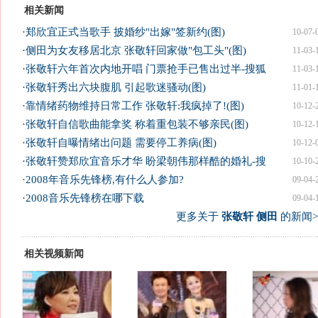
相关新闻
·
郑欣宜正式当歌手 披婚纱"出嫁"签新约(图)
10-07-
·
侧田为女友移居北京 张敬轩回家做"包工头"(图)
11-03-
·
张敬轩六年首次内地开唱 门票抢手已售出过半-搜狐
11-03-
·
张敬轩秀出六块腹肌 引起歌迷骚动(图)
11-01-
·
靠情绪药物维持日常工作 张敬轩:我疯掉了!(图)
10-12-
·
张敬轩自信歌曲能拿奖 称着重包装不够亲民(图)
10-12-
·
张敬轩自曝情绪出问题 需要停工养病(图)
10-12-
·
张敬轩赞郑欣宜音乐才华 盼梁朝伟那样酷的婚礼-搜
10-10-
·
2008年音乐先锋榜,有什么人参加?
09-04-
·
2008音乐先锋榜在哪下载
09-04-
更多关于
张敬轩 侧田
的新闻>
相关视频新闻