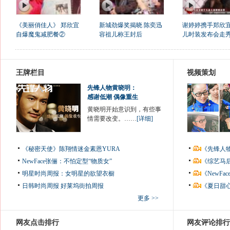
《美丽俏佳人》 郑欣宜
新城劲爆奖揭晓 陈奕迅
谢婷婷携手郑欣
自爆魔鬼减肥餐②
容祖儿称王封后
儿时装发布会走
王牌栏目
视频策划
先锋人物黄晓明：
感谢低潮 偶像重生
黄晓明开始意识到，有些事
情需要改变。……
[详细]
《秘密天使》陈翔情迷金素恩YURA
《先锋人
NewFace张俪：不怕定型“物质女”
《综艺马
明星时尚周报：女明星的欲望衣橱
《NewF
日韩时尚周报
好莱坞街拍周报
《夏日甜
更多 >>
网友点击排行
网友评论排行