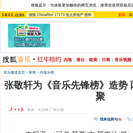
搜狐提示：为体验更加畅快的网页浏览，推荐您使用双核高
搜狐
ChinaRen
17173
焦点房地产
搜狗
新闻
-
体
内地
|
港台
|
欧美
|
日韩
|
音乐视频
音乐频道首页
>
新闻
>
内地乐闻
张敬轩为《音乐先锋榜》造势 
聚
来源：
大洋网-广州日报
我来说两句
(
0
)