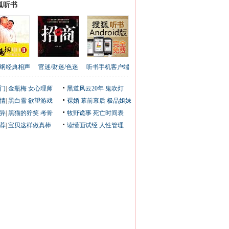
狐听书
纲经典相声
官迷/财迷/色迷
听书手机客户端
门
|
金瓶梅
女心理师
黑道风云20年
鬼吹灯
情
|
黑白雪
欲望游戏
裸婚
幕前幕后
极品姐妹
异
|
黑猫的狞笑
考骨
牧野诡事
死亡时间表
荐
|
宝贝这样做真棒
读懂面试经
人性管理