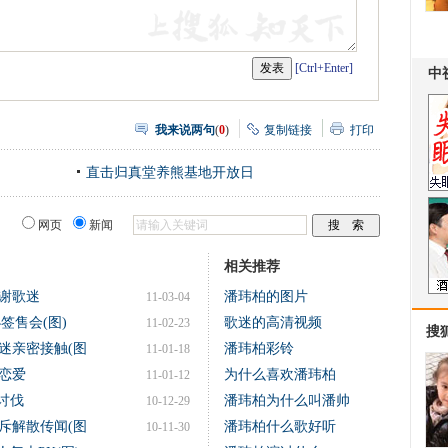
[Ctrl+Enter]
我来说两句
(
0
)
复制链接
打印
直击归真堂养熊基地开放日
网页
新闻
相关推荐
答谢歌迷
潘玮柏的图片
11-03-04
签售会(图)
歌迷的高清视频
11-02-23
搜
迷亲密接触(图
潘玮柏彩铃
11-01-18
恋爱
为什么喜欢潘玮柏
11-01-12
讨伐
潘玮柏为什么叫潘帅
10-12-29
斥解散传闻(图
潘玮柏什么歌好听
10-11-30