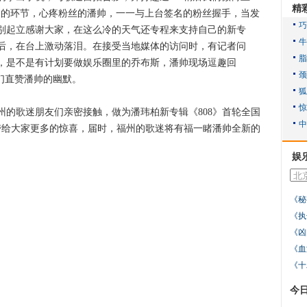
精
售的环节，心疼粉丝的潘帅，一一与上台签名的粉丝握手，当发
别起立感谢大家，在这么冷的天气还专程来支持自己的新专
后，在台上激动落泪。在接受当地媒体的访问时，有记者问
，是不是有计划要做娱乐圈里的乔布斯，潘帅现场逗趣回
们直赞潘帅的幽默。
歌迷朋友们亲密接触，做为潘玮柏新专辑《808》首轮全国
将带给大家更多的惊喜，届时，福州的歌迷将有福一睹潘帅全新的
娱
《秘
《执
《凶
《血
《十
今