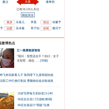
夫妻
董洁
潘粤明
已有
58,329
人关注
我也关注
乐基儿
李晨
张馨予
离异
情侣
予
吴卓羲
章子怡
撒贝宁
旧爱
绯闻
狐微博热点
江一燕勇敢拔智齿
“我问：智慧还在不？你曰：女子
无智慧，德也……
[详细]
烨飞奔回家看儿子
·
陈翔零下九度韩国拍戏
沈阳工作忙挑灯夜战
·
曹颖独自徒步险迷路
·
20岁宅男每天呆卧室23小时
·
90后女生花1.5万游欧洲9国
·
80后女孩设计“萌版”玩偶