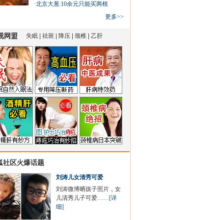
·
北京大葱:10余元只能买两根
更多>>
狐社区火爆话题
刘涛儿女清秀可爱
刘涛微博晒孩子照片，女
儿清秀儿子可爱……
[详
细]