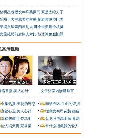
秘明星老板发年终奖豪气 真是太给力了
乐圈十大性感美女主播 柳岩侯佩岑比美
莱坞女星素颜差别大 哪个最美哪个坑爹
女星减肥前后惊人对比 范冰冰象腿旧照
狐高清视频
网络首播-美人心计
女子浴室内惨遭杀害
全集热播-天使的诱惑
华纳专区-生命的证据
宫锁心玉
美人心计
拯救女兵司徒慧
画皮
幸福来敲门
梨花泪
盘龙卧虎高山顶
毒刺
能人冯天贵
家常菜
拿什么拯救我的爱人