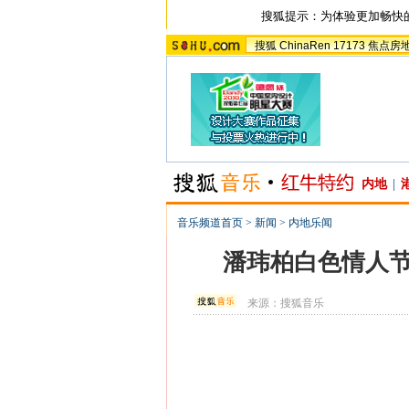
搜狐提示：为体验更加畅快
搜狐
ChinaRen
17173
焦点房
内地
|
音乐频道首页
>
新闻
>
内地乐闻
潘玮柏白色情人节
来源：
搜狐音乐