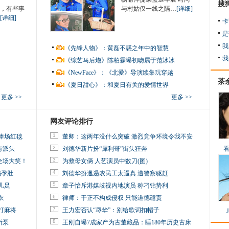
搜
，有些事
与村姑仅一线之隔…
[详细]
[详细]
卡
是
我
《先锋人物》：黄磊不惑之年中的智慧
我
《综艺马后炮》陈柏霖曝初吻属于范冰冰
《NewFace》：《北爱》导演续集玩穿越
茶
《夏日甜心》：和夏日有关的爱情世界
更多 >>
更多 >>
网友评论排行
1
捧场红毯
董卿：这两年没什么突破 激烈竞争环境令我不安
2
有派头
刘德华新片扮“犀利哥”街头狂奔
3
全场大笑！
为救母女俩 人艺演员中数刀(图)
4
妈孕肚
刘德华扮邋遢农民工太逼真 遭警察驱赶
5
儿足
章子怡斥港媒歧视内地演员 称刁钻势利
6
衣
律师：于正不构成侵权 只能道德谴责
7
打麻将
王力宏否认“辱华”：别给歌词扣帽子
8
所泵
王刚自曝7成家产为古董藏品：睡180年历史古床