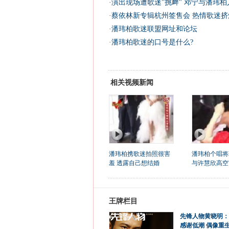
·
演出现场遭歌迷"挑衅" 邓宁与潘玮柏人
·
蔡依林新专辑杭州签售会 热情歌迷挤爆
·
潘玮柏歌迷联盟网址和论坛
·
潘玮柏歌迷的口号是什么?
相关视频新闻
潘玮柏携歌迷拍照很害
潘玮柏个唱将
羞 透露自己想结婚
与许慧欣高空
王牌栏目
先锋人物黄晓明：
感谢低潮 偶像重