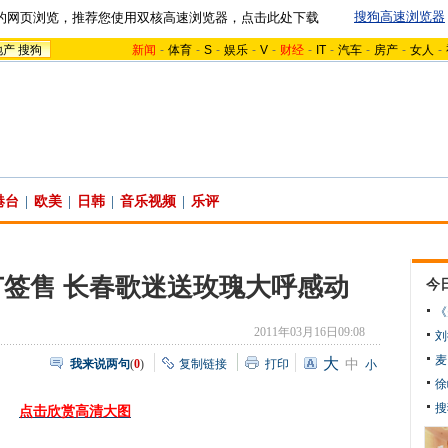
搜狗高速浏览器
的网页浏览，推荐您使用双核高速浏览器，点击此处下载
地产
搜狗
新闻
-
体育
-
S
-
娱乐
-
V
-
财经
-
IT
-
汽车
-
房产
-
女人
-
港台
|
欧美
|
日韩
|
音乐视频
|
乐评
签售 长春歌迷送玫瑰大呼感动
今
《
2011年03月16日09:08
刘
麦
大
我来说两句
(
0
)
复制链接
打印
中
小
徐
搜
点击欣赏高清大图