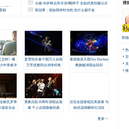
搜
9
台媒:40岁林志玲冷冻9颗卵子 全副武装怕被认出
掉这照片
10
蛋糕
陈冠希：假如我有时光机 也什么都不改
郭德
热
言
又怎样》曝
姜育恒长春个唱万人合唱
泰国摇滚天团Slot Machine
灵
变少年青春洋
万芳优雅同台演绎经典
携旗舰演唱会回归
推
念帕瓦罗蒂
黑豹乐队30周年演唱会落
后弦全国签唱完美谢幕 与
专场音乐会
幕 千人合唱致敬经典
粉丝温情瞬间引泪目
更多>>