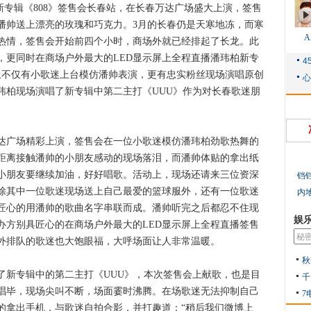
专辑《808》签售会长春站，在长春万达广场盛大上演，签售
潘帅送上漂亮的玫瑰和巧克力。3月的长春仍是天寒地冻，而寒
热情，签售会开始前四个小时，商场外就已经排起了长龙。此
，更同时在商场户外最大的LED显示屏上全程直播潘玮柏新专
会上不仅有小歌迷上台模仿潘帅表演，更有忠实粉丝现场演唱原创
玮柏现场演唱了新专辑中第二主打《UUU》作为对长春歌迷朋
广场精彩上演，签售会在一位小歌迷模仿潘玮柏劲歌热舞的
距离接触潘帅的小朋友感动的现场落泪，而潘帅体贴的拿出纸
小朋友要继续加油，好好唱歌。活动上，现场还请来三位资深
铛
除其中一位歌迷现场送上自己最爱的篮球服外，还有一位歌迷
内
匠心的用潘帅的歌曲名字串联而成。潘帅听完之后都忍不住现
娱
办方别具匠心的在商场户外最大的LED显示屏上全程直播签售
外排队的歌迷也大饱眼福，大呼场面让人非常温暖。
秋
新专辑中的第二主打《UUU》，本次签售会上献歌，也是目
千
唱毕，现场尖叫不断，场面霎时沸腾。在场歌迷无法抑制自己
7
的拿出手机，与歌迷自拍合影，并打趣道：“稍后我们微博上