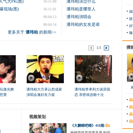
气大PK(图)
潘玮柏演过什么
10-11-09
现场(图)
潘玮柏是哪里人
10-11-01
揭
潘玮柏演唱会
09-04-13
娱
潘玮柏的女友是谁
09-04-14
好
更多关于
潘玮柏
的新闻>>
曝
搜
1/3
玩激光舞
潘玮柏大方承认想成家
潘玮柏李孝利大谈异国
芭蕾
演唱会邀好友力挺
恋 亲密戏连吻十次
视频策划
《大鹏嘚吧嘚》416期
生
杨丽萍提菜篮逛车展 时尚