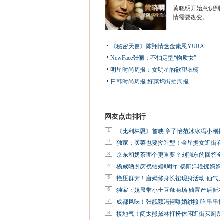
黄晓明开始意识到
情需要改变。……
《秘密天使》陈翔情迷金素恩YURA
NewFace张俪：不怕定型“物质女”
明星时尚周报：女明星的欲望衣橱
日韩时尚周报
好莱坞街拍周报
网友点击排行
1
《比利林恩》首映 章子怡范冰冰冯小刚
2
独家：买菜也要拗造型！金星携女逛街
3
京东和奶茶哪个更重要？刘强东的回答
4
杨威晒照庆祝结婚8周年 杨阳洋轻抚妈
5
艳压群芳！唐嫣修身长裙现身活动 仙气
6
独家：姚晨带小土豆逛商场 购置产后新
7
成都风味！张靓颖冯轲曝婚纱照 吃串串
8
接地气！阔太熊黛林打扮休闲逛街买厕