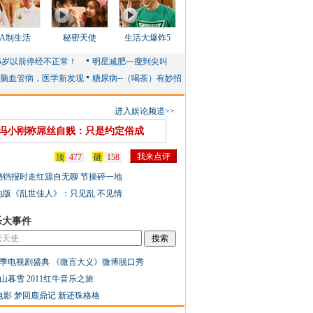
AA制生活
秘密天使
生活大爆炸5
进入娱论频道>>
冯小刚称屌丝自贱：只是约定俗成
顶
477
砸
158
铛铛报时走红源自无聊 节操碎一地
地版《乱世佳人》：只见乱 不见情
乐大事件
季电视剧盛典
《微言大义》微博脱口秀
山暮雪
2011红牛音乐之旅
电影
梦回鹿鼎记
新还珠格格