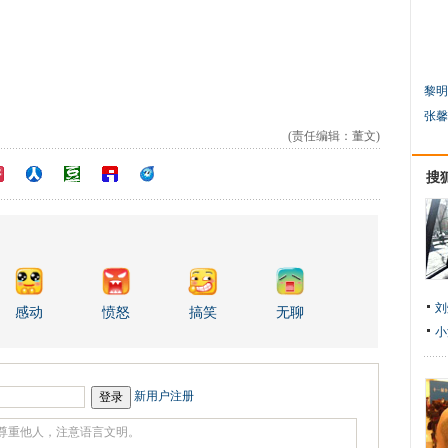
黎明
张馨
(责任编辑：董文)
搜
刘
感动
愤怒
搞笑
无聊
小
新用户注册