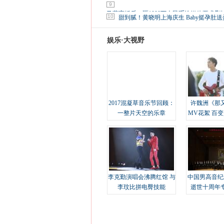
9
马蓉离婚后，砸1000万人民币给媒体要求删
10
甜到腻！黄晓明上海庆生 Baby挺孕肚送
娱乐·大视野
2017混凝草音乐节回顾：
许魏洲《那
一整片天空的乐章
MV花絮 百
溢
李克勤演唱会沸腾红馆 与
中国男高音纪
李玟比拼电臀技能
逝世十周年