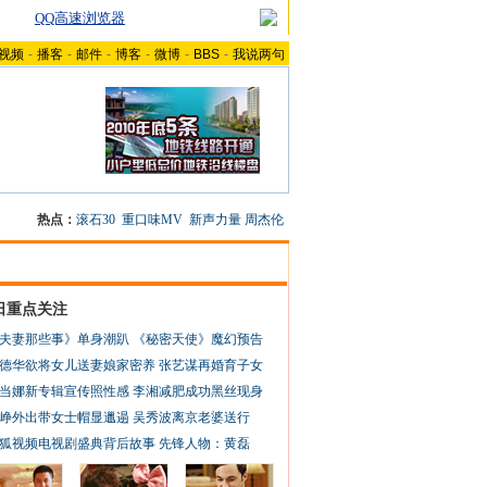
QQ高速浏览器
视频
-
播客
-
邮件
-
博客
-
微博
-
BBS
-
我说两句
热点：
滚石30
重口味MV
新声力量
周杰伦
日重点关注
夫妻那些事》单身潮趴
《秘密天使》魔幻预告
德华欲将女儿送妻娘家密养
张艺谋再婚育子女
当娜新专辑宣传照性感
李湘减肥成功黑丝现身
峥外出带女士帽显邋遢
吴秀波离京老婆送行
狐视频电视剧盛典背后故事
先锋人物：黄磊