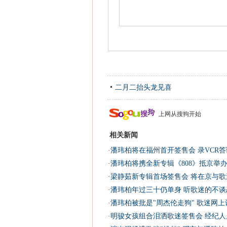
二月二抬头龙见喜
上网从搜狗开始
相关新闻
·
潘玮柏将在福州首开签售会 录VCR
·
潘玮柏将携全新专辑《808》抵京举办
·
梁静茹新专辑首场签售会 将在京与歌
·
潘玮柏年过三十仍单身 听歌迷的不谈
·
潘玮柏被批是"周杰伦走狗" 歌迷网上
·
明骏女孩组合泪洒歌迷签售会 经纪人