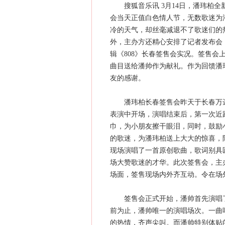
搜狐音乐讯 3月14日，潘玮柏全新
会当天正值白色情人节，无数歌迷为
冷的天气，却丝毫减退不了歌迷们的
外，主办方还精心安排了记者发布会
辑《808》长春签售会实况。签售
曲目送给潘帅作为献礼。作为回馈潘
友的感谢。
潘玮柏长春签售会昨天于长春万达
表演中开场，演唱结束后，第一次近
巾，为小朋友擦干眼泪，同时，鼓励
的歌迷，为潘玮柏送上大大的惊喜，
现场演唱了一首原创歌曲，歌词别具
场大赞歌迷的才华。此次签售会，主
场面，签售现场内外齐互动。令在场
签售会正式开始，潘帅首先演唱了
前为止，潘帅唯一的演唱场次。一曲
的热情，齐声尖叫。而潘帅特别体贴