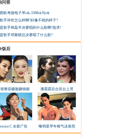
狗问答
西欧考级电子琴ctk-3388sk与ctk
歌手评价怎么样啊?好像不错的样子?
是歌手韩磊半决赛唱的什么歌啊?急求!
是歌手邓紫棋总决赛唱了什么歌?
余饭后
看谁整容砸脸砸钱狠
潘霜霜后台笑台上哭
Jessica C.全新广告
曝明星早年稚气泳装照