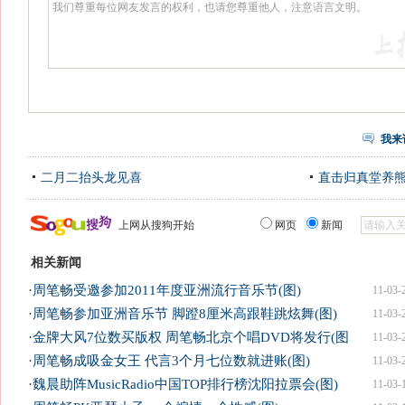
我来
二月二抬头龙见喜
直击归真堂养
上网从搜狗开始
网页
新闻
相关新闻
·
周笔畅受邀参加2011年度亚洲流行音乐节(图)
11-03-
·
周笔畅参加亚洲音乐节 脚蹬8厘米高跟鞋跳炫舞(图)
11-03-
·
金牌大风7位数买版权 周笔畅北京个唱DVD将发行(图
11-03-
·
周笔畅成吸金女王 代言3个月七位数就进账(图)
11-03-
·
魏晨助阵MusicRadio中国TOP排行榜沈阳拉票会(图)
11-03-