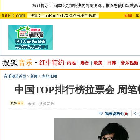
搜狐提示：为体验更加畅快的网页浏览，推荐您使用双核高
搜狐
ChinaRen
17173
焦点房地产
搜狗
新闻
-
体
内地
|
港台
|
欧美
|
日韩
|
音乐视频
音乐频道首页
>
新闻
>
内地乐闻
中国TOP排行榜拉票会 周
来源：
搜狐音乐
我来说两句
(
0
)