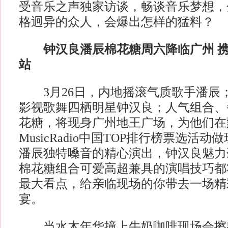
受音乐之声独家访谈，畅谈音乐梦想，
格迥异的众人，会爆出怎样的猛料？
钟汉良潘辰棉花糖周六降临广州 携
站
3月26日，内地摇滚气质歌手潘辰
影视歌舞四栖明星钟汉良；人气组合、
花糖，将现身广州地王广场，为他们在
MusicRadio中国TOP排行榜票选活
潘辰独特嗓音的精心演出，钟汉良魅力
棉花糖组合可爱高超兼具的演唱技巧都
最大看点，给亲临现场的你带去一场精
宴。
当水木年华撞上牛奶咖啡现场会擦