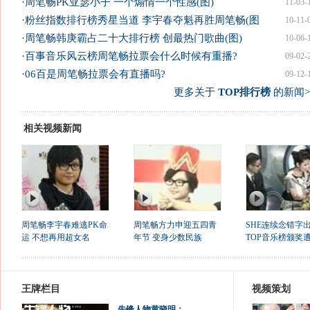
·
周笔畅PK亚瑟小子 一个煽情一个性感(图)
11-03-
·
粉丝指数排行榜秀星当道 李宇春夺魁再胜周笔畅(图
10-11-
·
周笔畅韩庚霸占二十大排行榜 创最热门歌曲(图)
10-06-
·
百事音乐风云榜周笔畅拉票会什么时候有重播?
09-02-
·
06百是周笔畅拉票会有直播吗?
09-12-
更多关于
TOP排行榜
的新闻>
相关视频新闻
周笔畅李宇春难逃PK命
周笔畅方力申迎五四青
SHE连续念错字
运 不想再用超女名
年节 变身少数民族
TOP音乐榜颁奖
王牌栏目
视频策划
先锋人物黄晓明：