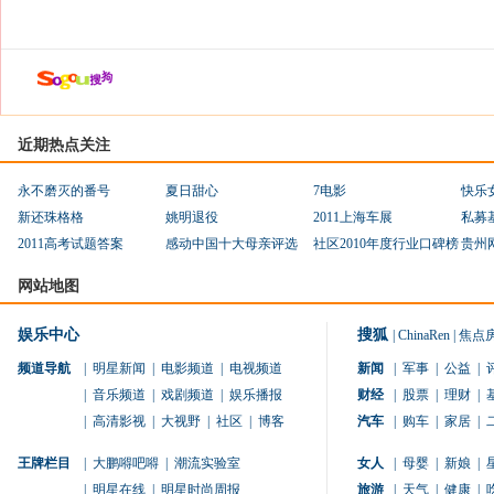
近期热点关注
永不磨灭的番号
夏日甜心
7电影
快乐
新还珠格格
姚明退役
2011上海车展
私募
2011高考试题答案
感动中国十大母亲评选
社区2010年度行业口碑榜
贵州
网站地图
娱乐中心
搜狐
|
ChinaRen
|
焦点
频道导航
|
明星新闻
|
电影频道
|
电视频道
新闻
|
军事
|
公益
|
|
音乐频道
|
戏剧频道
|
娱乐播报
财经
|
股票
|
理财
|
|
高清影视
|
大视野
|
社区
|
博客
汽车
|
购车
|
家居
|
王牌栏目
|
大鹏嘚吧嘚
|
潮流实验室
女人
|
母婴
|
新娘
|
|
明星在线
|
明星时尚周报
旅游
|
天气
|
健康
|