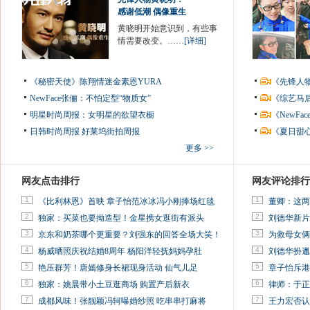
感谢低潮 偶像重生
黄晓明开始意识到，有些事
情需要改变。……
[详细]
《秘密天使》陈翔情迷金素恩YURA
《先锋人
NewFace张俪：不怕定型“物质女”
《综艺马
明星时尚周报：女明星的欲望衣橱
《NewF
日韩时尚周报
好莱坞街拍周报
《夏日甜
更多 >>
网友点击排行
网友评论排行
1
1
《比利林恩》首映 章子怡范冰冰冯小刚捧场红毯
董卿：这两
2
2
独家：买菜也要拗造型！金星携女逛街有派头
刘德华新片
3
3
京东和奶茶哪个更重要？刘强东的回答全场大笑！
为救母女俩
4
4
杨威晒照庆祝结婚8周年 杨阳洋轻抚妈妈孕肚
刘德华扮邋
5
5
艳压群芳！唐嫣修身长裙现身活动 仙气儿足
章子怡斥港
6
6
独家：姚晨带小土豆逛商场 购置产后新衣
律师：于正
7
7
成都风味！张靓颖冯轲曝婚纱照 吃串串打麻将
王力宏否认