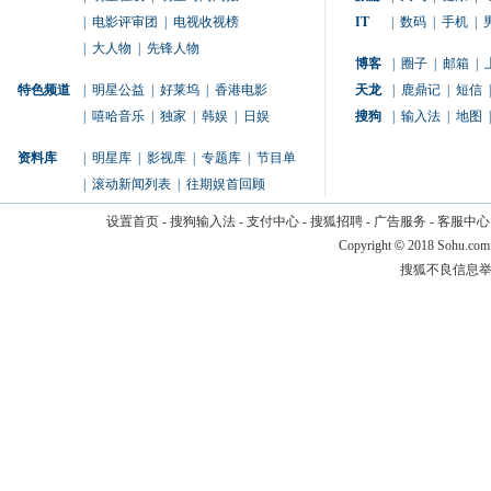
|
电影评审团
|
电视收视榜
IT
|
数码
|
手机
|
|
大人物
|
先锋人物
博客
|
圈子
|
邮箱
|
特色频道
|
明星公益
|
好莱坞
|
香港电影
天龙
|
鹿鼎记
|
短信
|
|
嘻哈音乐
|
独家
|
韩娱
|
日娱
搜狗
|
输入法
|
地图
|
资料库
|
明星库
|
影视库
|
专题库
|
节目单
|
滚动新闻列表
|
往期娱首回顾
设置首页
-
搜狗输入法
-
支付中心
-
搜狐招聘
-
广告服务
-
客服中心
Copyright
©
2018 Sohu.com
搜狐不良信息