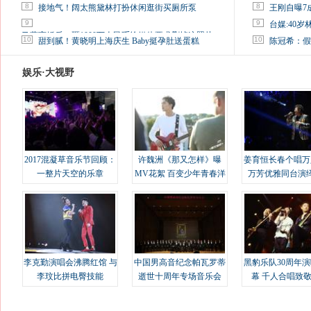
8
8
接地气！阔太熊黛林打扮休闲逛街买厕所泵
王刚自曝7
9
9
台媒:40
马蓉离婚后，砸1000万人民币给媒体要求删掉这照片
10
10
甜到腻！黄晓明上海庆生 Baby挺孕肚送蛋糕
陈冠希：假
娱乐·大视野
2017混凝草音乐节回顾：
许魏洲《那又怎样》曝
姜育恒长春个唱万
一整片天空的乐章
MV花絮 百变少年青春洋
万芳优雅同台演
溢
李克勤演唱会沸腾红馆 与
中国男高音纪念帕瓦罗蒂
黑豹乐队30周年
李玟比拼电臀技能
逝世十周年专场音乐会
幕 千人合唱致