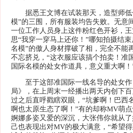
据悉王文博在试装那天，造型师低估
模”的三围，所有服装均告失败。无意
一位工作人员身上这件粉红色开衫，王
思“我穿一穿马上还你！”哪知拍摄结束
名模”的傲人身材撑破了相，完全不能
不忘挤兑，“这衣服应该搞个拍卖！准
国际名模的处女作道具，意义重大啊！
至于这部准国际一线名导的处女作
局》，在上周末一经播出两天内创下百
过之后直呼戳瞎双眼，“坑爹啊！巴西
啊也太原生态了啊！”有的却称MV萌点
婀娜多姿又爱的深沉，大张伟你就从了
己也表现出对MV的极大满意，“希望