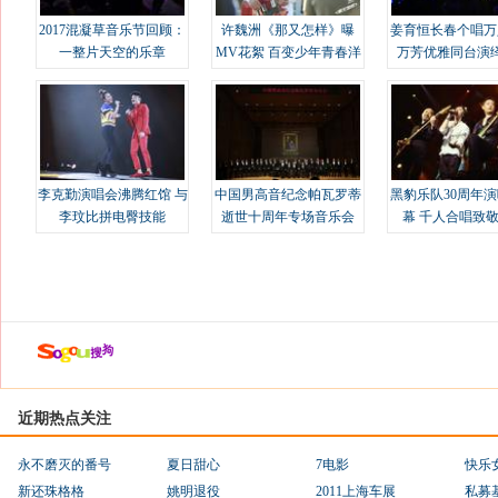
2017混凝草音乐节回顾：
许魏洲《那又怎样》曝
姜育恒长春个唱万
一整片天空的乐章
MV花絮 百变少年青春洋
万芳优雅同台演
溢
李克勤演唱会沸腾红馆 与
中国男高音纪念帕瓦罗蒂
黑豹乐队30周年
李玟比拼电臀技能
逝世十周年专场音乐会
幕 千人合唱致
近期热点关注
永不磨灭的番号
夏日甜心
7电影
快乐
新还珠格格
姚明退役
2011上海车展
私募