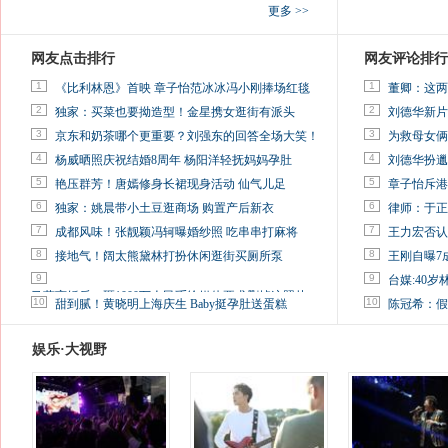
更多 >>
网友点击排行
网友评论排行
1
1
《比利林恩》首映 章子怡范冰冰冯小刚捧场红毯
董卿：这两
2
2
独家：买菜也要拗造型！金星携女逛街有派头
刘德华新片
3
3
京东和奶茶哪个更重要？刘强东的回答全场大笑！
为救母女俩
4
4
杨威晒照庆祝结婚8周年 杨阳洋轻抚妈妈孕肚
刘德华扮邋
5
5
艳压群芳！唐嫣修身长裙现身活动 仙气儿足
章子怡斥港
6
6
独家：姚晨带小土豆逛商场 购置产后新衣
律师：于正
7
7
成都风味！张靓颖冯轲曝婚纱照 吃串串打麻将
王力宏否认
8
8
接地气！阔太熊黛林打扮休闲逛街买厕所泵
王刚自曝7
9
9
台媒:40
马蓉离婚后，砸1000万人民币给媒体要求删掉这照片
10
10
甜到腻！黄晓明上海庆生 Baby挺孕肚送蛋糕
陈冠希：假
娱乐·大视野