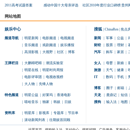
2011高考试题答案
感动中国十大母亲评选
社区2010年度行业口碑榜
贵州
网站地图
娱乐中心
搜狐
|
ChinaRen
|
焦点
频道导航
|
明星新闻
|
电影频道
|
电视频道
新闻
|
军事
|
公益
|
|
音乐频道
|
戏剧频道
|
娱乐播报
财经
|
股票
|
理财
|
|
高清影视
|
大视野
|
社区
|
博客
汽车
|
购车
|
家居
|
王牌栏目
|
大鹏嘚吧嘚
|
潮流实验室
女人
|
母婴
|
新娘
|
|
明星在线
|
明星时尚周报
旅游
|
天气
|
健康
|
|
电影评审团
|
电视收视榜
IT
|
数码
|
手机
|
|
大人物
|
先锋人物
博客
|
圈子
|
邮箱
|
特色频道
|
明星公益
|
好莱坞
|
香港电影
天龙
|
鹿鼎记
|
短信
|
|
嘻哈音乐
|
独家
|
韩娱
|
日娱
搜狗
|
输入法
|
地图
|
资料库
|
明星库
|
影视库
|
专题库
|
节目单
|
滚动新闻列表
|
往期娱首回顾
设置首页
-
搜狗输入法
-
支付中心
-
搜狐招聘
-
广告服务
-
客服中心