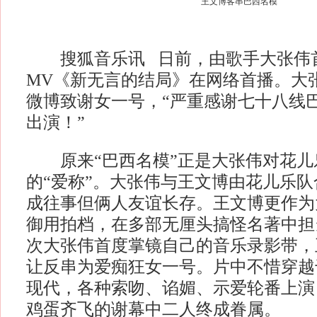
王文博客串巴西名模
搜狐音乐讯 日前，由歌手大张伟
MV《新无言的结局》在网络首播。大
微博致谢女一号，“严重感谢七十八线
出演！”
原来“巴西名模”正是大张伟对花儿
的“爱称”。大张伟与王文博由花儿乐
成往事但俩人友谊长存。王文博更作为
御用拍档，在多部无厘头搞怪名著中担
次大张伟首度掌镜自己的音乐录影带，
让反串为爱痴狂女一号。片中不惜穿越
现代，各种索吻、谄媚、示爱轮番上演
鸡蛋齐飞的谢幕中二人终成眷属。