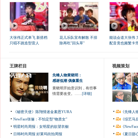
大张伟正式单飞 新搭档
花儿乐队宣布解散 不排
能说会道大张伟 
只唱不跳造型雷人
除再吃"回头草"
配音竟也频繁卡
王牌栏目
视频策划
先锋人物黄晓明：
感谢低潮 偶像重生
黄晓明开始意识到，有些事
情需要改变。……
[详细]
《秘密天使》陈翔情迷金素恩YURA
《先锋人
NewFace张俪：不怕定型“物质女”
《综艺马
明星时尚周报：女明星的欲望衣橱
《NewF
日韩时尚周报
好莱坞街拍周报
《夏日甜