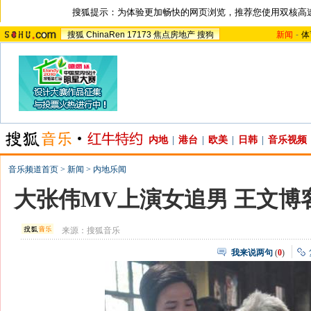
搜狐提示：为体验更加畅快的网页浏览，推荐您使用双核高
搜狐
ChinaRen
17173
焦点房地产
搜狗
新闻
-
体
内地
|
港台
|
欧美
|
日韩
|
音乐视频
音乐频道首页
>
新闻
>
内地乐闻
大张伟MV上演女追男 王文博
来源：
搜狐音乐
我来说两句
(
0
)