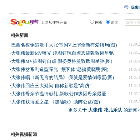
我来
上网从搜狗开始
网页
新闻
相关新闻
·
巴西名模倒追歌手大张伟 MV上演全新有爱结局(图)
11-05-
·
大张伟最新MV曝光 跪图钉玩自虐恶搞致敬周星驰
11-05-
·
大张伟MV插图钉自虐 假扮奥特曼致敬周星驰(图)
11-05-
·
大张伟岔系列造型曝光 "烦客体"恶搞黄晓明(图)
11-05-
·
大张伟唱《新无言的结局》:我就是爱情倒霉蛋(图)
11-05-
·
大张伟回应三大疑问:自称新歌是"高仿"
11-05-
·
大张伟母亲节温情献礼 新歌创作缘因母亲最爱
11-05-
·
大张伟获博爱之星 《加油歌》助阵公益(图)
11-05-
更多关于
大张伟 花儿乐队
的新闻>
相关视频新闻