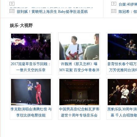
9
9
台媒:40
马蓉离婚后，砸1000万人民币给媒体要求删掉这照片
10
10
甜到腻！黄晓明上海庆生 Baby挺孕肚送蛋糕
陈冠希：假
娱乐·大视野
2017混凝草音乐节回顾：
许魏洲《那又怎样》曝
姜育恒长春个唱万
一整片天空的乐章
MV花絮 百变少年青春洋
万芳优雅同台演
溢
李克勤演唱会沸腾红馆 与
中国男高音纪念帕瓦罗蒂
黑豹乐队30周年
李玟比拼电臀技能
逝世十周年专场音乐会
幕 千人合唱致