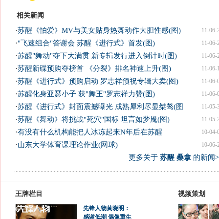
相关新闻
·
苏醒《怕爱》MV与美女贴身热舞动作大胆性感(图)
11-06-
·
"飞速组合"答谢会 苏醒《进行式》首发(图)
11-06-
·
苏醒"舞动"夺下大满贯 新专辑发行进入倒计时(图)
11-06-
·
苏醒新碟预购夺榜首 《分裂》排名神速上升(图)
11-06-
·
苏醒《进行式》预购启动 罗志祥预祝专辑大卖(图)
11-06-
·
苏醒化身亚瑟小子 获"舞王"罗志祥力赞(图)
11-06-
·
苏醒《进行式》封面震撼曝光 成熟犀利尽显桀骜(图
11-05-
·
苏醒《舞动》将挑战"死穴"国标 坦言如梦魇(图)
11-05-
·
有没有什么机构能把人冰冻起来N年后在苏醒
10-04-
·
山东大学体育课理论作业(网球)
10-06-
更多关于
苏醒 桑拿
的新闻>
王牌栏目
视频策划
先锋人物黄晓明：
感谢低潮 偶像重生