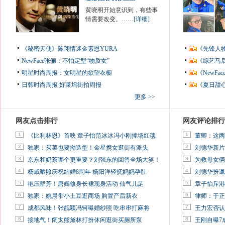
黄晓明开始意识到，有些事
情需要改变。……
[详细]
《秘密天使》陈翔情迷金素恩YURA
《先锋人
NewFace张俪：不怕定型“物质女”
《综艺马
明星时尚周报：女明星的欲望衣橱
《NewF
日韩时尚周报
好莱坞街拍周报
《夏日甜
更多 >>
网友点击排行
网友评论排行
1
1
《比利林恩》首映 章子怡范冰冰冯小刚捧场红毯
董卿：这两
2
2
独家：买菜也要拗造型！金星携女逛街有派头
刘德华新片
3
3
京东和奶茶哪个更重要？刘强东的回答全场大笑！
为救母女俩
4
4
杨威晒照庆祝结婚8周年 杨阳洋轻抚妈妈孕肚
刘德华扮邋
5
5
艳压群芳！唐嫣修身长裙现身活动 仙气儿足
章子怡斥港
6
6
独家：姚晨带小土豆逛商场 购置产后新衣
律师：于正
7
7
成都风味！张靓颖冯轲曝婚纱照 吃串串打麻将
王力宏否认
8
8
接地气！阔太熊黛林打扮休闲逛街买厕所泵
王刚自曝7