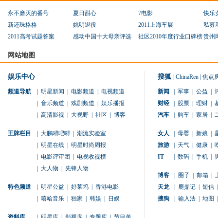
永不磨灭的番号
夏日甜心
7电影
快乐
新还珠格格
姚明退役
2011上海车展
私募
2011高考试题答案
感动中国十大母亲评选
社区2010年度行业口碑榜
贵州
网站地图
娱乐中心
搜狐
|
ChinaRen
|
焦点
频道导航
|
明星新闻
|
电影频道
|
电视频道
新闻
|
军事
|
公益
|
|
音乐频道
|
戏剧频道
|
娱乐播报
财经
|
股票
|
理财
|
|
高清影视
|
大视野
|
社区
|
博客
汽车
|
购车
|
家居
|
王牌栏目
|
大鹏嘚吧嘚
|
潮流实验室
女人
|
母婴
|
新娘
|
|
明星在线
|
明星时尚周报
旅游
|
天气
|
健康
|
|
电影评审团
|
电视收视榜
IT
|
数码
|
手机
|
|
大人物
|
先锋人物
博客
|
圈子
|
邮箱
|
特色频道
|
明星公益
|
好莱坞
|
香港电影
天龙
|
鹿鼎记
|
短信
|
|
嘻哈音乐
|
独家
|
韩娱
|
日娱
搜狗
|
输入法
|
地图
|
资料库
|
明星库
|
影视库
|
专题库
|
节目单