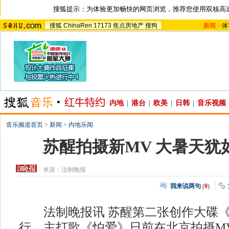
搜狐提示：为体验更加畅快的网页浏览，推荐您使用双核高
搜狐
ChinaRen
17173
焦点房地产
搜狗
新闻
-
体
内地
|
港台
|
欧美
|
日韩
|
音乐视频
音乐频道首页
>
新闻
>
内地乐闻
苏醒拍摄新MV 大暑天犹
来源：
法制晚报
我来说两句
(
0
)
法制晚报讯 苏醒第二张创作大碟《
行，主打歌《怕爱》日前在北京拍摄M