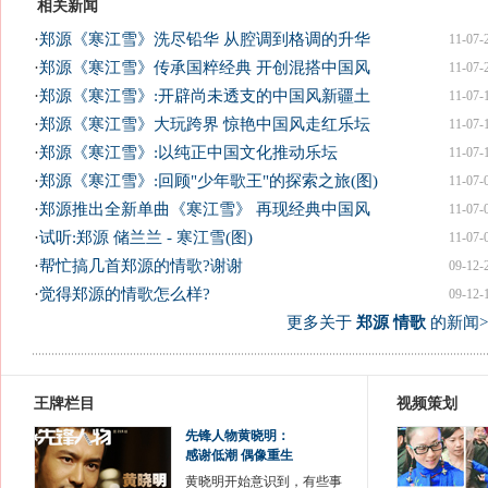
相关新闻
·
郑源《寒江雪》洗尽铅华 从腔调到格调的升华
11-07-
·
郑源《寒江雪》传承国粹经典 开创混搭中国风
11-07-
·
郑源《寒江雪》:开辟尚未透支的中国风新疆土
11-07-
·
郑源《寒江雪》大玩跨界 惊艳中国风走红乐坛
11-07-
·
郑源《寒江雪》:以纯正中国文化推动乐坛
11-07-
·
郑源《寒江雪》:回顾"少年歌王"的探索之旅(图)
11-07-
·
郑源推出全新单曲《寒江雪》 再现经典中国风
11-07-
·
试听:郑源 储兰兰 - 寒江雪(图)
11-07-
·
帮忙搞几首郑源的情歌?谢谢
09-12-
·
觉得郑源的情歌怎么样?
09-12-
更多关于
郑源 情歌
的新闻>
王牌栏目
视频策划
先锋人物黄晓明：
感谢低潮 偶像重生
黄晓明开始意识到，有些事