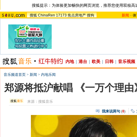
搜狐提示：为体验更加畅快的网页浏览，推荐您使用双核高
搜狐
ChinaRen
17173
焦点房地产
搜狗
新闻
-
体
内地
|
港台
|
欧美
|
日韩
|
音乐视频
音乐频道首页
>
新闻
>
内地乐闻
郑源将抵沪献唱 《一万个理由
来源：
搜狐音乐
我来说两句
(
0
)