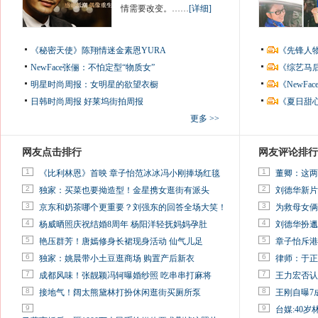
情需要改变。……
[详细]
《秘密天使》陈翔情迷金素恩YURA
《先锋人
NewFace张俪：不怕定型“物质女”
《综艺马
明星时尚周报：女明星的欲望衣橱
《NewF
日韩时尚周报
好莱坞街拍周报
《夏日甜
更多 >>
网友点击排行
网友评论排行
1
1
《比利林恩》首映 章子怡范冰冰冯小刚捧场红毯
董卿：这两
2
2
独家：买菜也要拗造型！金星携女逛街有派头
刘德华新片
3
3
京东和奶茶哪个更重要？刘强东的回答全场大笑！
为救母女俩
4
4
杨威晒照庆祝结婚8周年 杨阳洋轻抚妈妈孕肚
刘德华扮邋
5
5
艳压群芳！唐嫣修身长裙现身活动 仙气儿足
章子怡斥港
6
6
独家：姚晨带小土豆逛商场 购置产后新衣
律师：于正
7
7
成都风味！张靓颖冯轲曝婚纱照 吃串串打麻将
王力宏否认
8
8
接地气！阔太熊黛林打扮休闲逛街买厕所泵
王刚自曝7
9
9
台媒:40