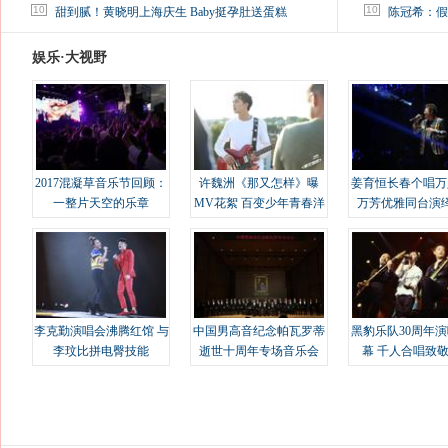
马蓉离婚后，砸1000万人民币给媒体要求删掉这照片
10
10
甜到腻！黄晓明上海庆生 Baby挺孕肚送蛋糕
陈冠希：假
娱乐·大视野
2017混凝草音乐节回顾：
许魏洲《那又怎样》曝
姜育恒长春个唱万
一整片天空的乐章
MV花絮 百变少年青春洋
万芳优雅同台演
溢
李克勤演唱会沸腾红馆 与
中国男高音纪念帕瓦罗蒂
黑豹乐队30周年
李玟比拼电臀技能
逝世十周年专场音乐会
幕 千人合唱致