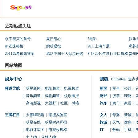
近期热点关注
永不磨灭的番号
夏日甜心
7电影
快乐
新还珠格格
姚明退役
2011上海车展
私募
2011高考试题答案
感动中国十大母亲评选
社区2010年度行业口碑榜
贵州
网站地图
娱乐中心
搜狐
|
ChinaRen
|
焦点
频道导航
|
明星新闻
|
电影频道
|
电视频道
新闻
|
军事
|
公益
|
|
音乐频道
|
戏剧频道
|
娱乐播报
财经
|
股票
|
理财
|
|
高清影视
|
大视野
|
社区
|
博客
汽车
|
购车
|
家居
|
王牌栏目
|
大鹏嘚吧嘚
|
潮流实验室
女人
|
母婴
|
新娘
|
|
明星在线
|
明星时尚周报
旅游
|
天气
|
健康
|
|
电影评审团
|
电视收视榜
IT
|
数码
|
手机
|
|
大人物
|
先锋人物