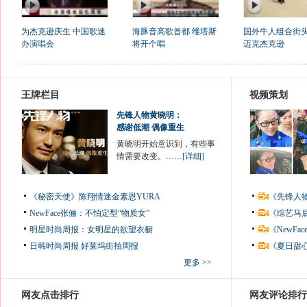
为杰克逊庆生 中国歌迷
海豚音高歌首都 维塔斯
国外牛人组合街
办演唱会
将开个唱
迈克杰克逊
王牌栏目
视频策划
先锋人物黄晓明：
感谢低潮 偶像重生
黄晓明开始意识到，有些事
情需要改变。……
[详细]
《秘密天使》陈翔情迷金素恩YURA
《先锋人
NewFace张俪：不怕定型“物质女”
《综艺马
明星时尚周报：女明星的欲望衣橱
《NewF
日韩时尚周报
好莱坞街拍周报
《夏日甜
更多 >>
网友点击排行
网友评论排行