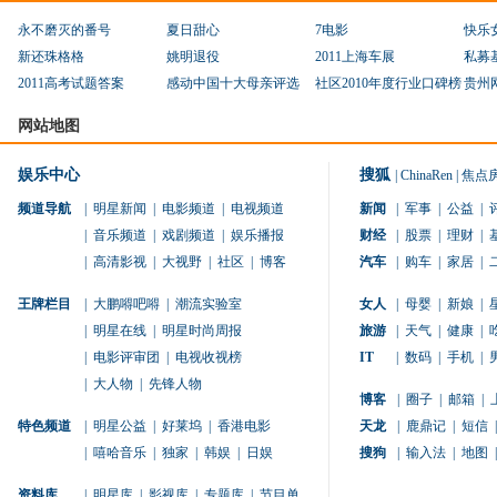
永不磨灭的番号
夏日甜心
7电影
快乐
新还珠格格
姚明退役
2011上海车展
私募
2011高考试题答案
感动中国十大母亲评选
社区2010年度行业口碑榜
贵州
网站地图
娱乐中心
搜狐
|
ChinaRen
|
焦点
频道导航
|
明星新闻
|
电影频道
|
电视频道
新闻
|
军事
|
公益
|
|
音乐频道
|
戏剧频道
|
娱乐播报
财经
|
股票
|
理财
|
|
高清影视
|
大视野
|
社区
|
博客
汽车
|
购车
|
家居
|
王牌栏目
|
大鹏嘚吧嘚
|
潮流实验室
女人
|
母婴
|
新娘
|
|
明星在线
|
明星时尚周报
旅游
|
天气
|
健康
|
|
电影评审团
|
电视收视榜
IT
|
数码
|
手机
|
|
大人物
|
先锋人物
博客
|
圈子
|
邮箱
|
特色频道
|
明星公益
|
好莱坞
|
香港电影
天龙
|
鹿鼎记
|
短信
|
|
嘻哈音乐
|
独家
|
韩娱
|
日娱
搜狗
|
输入法
|
地图
|
资料库
|
明星库
|
影视库
|
专题库
|
节目单