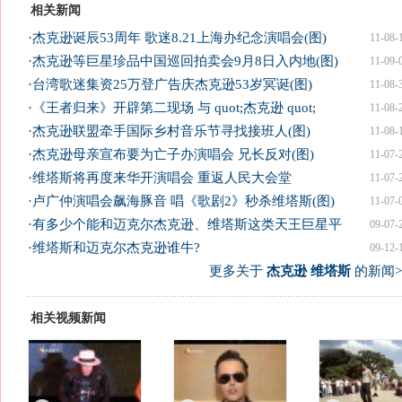
相关新闻
·
杰克逊诞辰53周年 歌迷8.21上海办纪念演唱会(图)
11-08-
·
杰克逊等巨星珍品中国巡回拍卖会9月8日入内地(图)
11-09-
·
台湾歌迷集资25万登广告庆杰克逊53岁冥诞(图)
11-08-
·
《王者归来》开辟第二现场 与 quot;杰克逊 quot;
11-08-
·
杰克逊联盟牵手国际乡村音乐节寻找接班人(图)
11-08-
·
杰克逊母亲宣布要为亡子办演唱会 兄长反对(图)
11-07-
·
维塔斯将再度来华开演唱会 重返人民大会堂
11-07-
·
卢广仲演唱会飙海豚音 唱《歌剧2》秒杀维塔斯(图)
11-07-
·
有多少个能和迈克尔杰克逊、维塔斯这类天王巨星平
09-07-
·
维塔斯和迈克尔杰克逊谁牛?
09-12-
更多关于
杰克逊 维塔斯
的新闻>
相关视频新闻