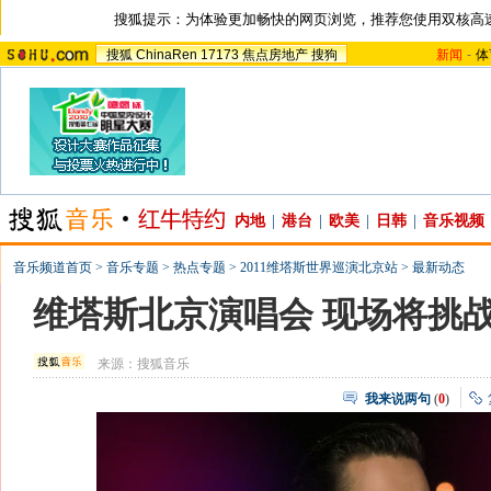
搜狐提示：为体验更加畅快的网页浏览，推荐您使用双核高
搜狐
ChinaRen
17173
焦点房地产
搜狗
新闻
-
体
内地
|
港台
|
欧美
|
日韩
|
音乐视频
音乐频道首页
>
音乐专题
>
热点专题
>
2011维塔斯世界巡演北京站
>
最新动态
维塔斯北京演唱会 现场将挑
来源：
搜狐音乐
我来说两句
(
0
)