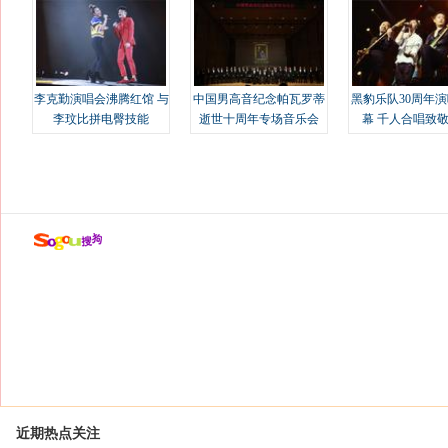
李克勤演唱会沸腾红馆 与
中国男高音纪念帕瓦罗蒂
黑豹乐队30周年
李玟比拼电臀技能
逝世十周年专场音乐会
幕 千人合唱致
近期热点关注