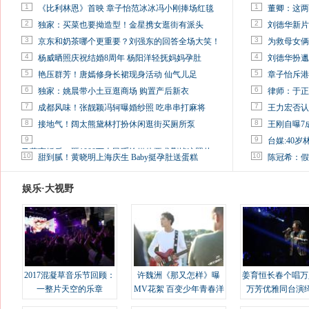
1
1
《比利林恩》首映 章子怡范冰冰冯小刚捧场红毯
董卿：这两
2
2
独家：买菜也要拗造型！金星携女逛街有派头
刘德华新片
3
3
京东和奶茶哪个更重要？刘强东的回答全场大笑！
为救母女俩
4
4
杨威晒照庆祝结婚8周年 杨阳洋轻抚妈妈孕肚
刘德华扮邋
5
5
艳压群芳！唐嫣修身长裙现身活动 仙气儿足
章子怡斥港
6
6
独家：姚晨带小土豆逛商场 购置产后新衣
律师：于正
7
7
成都风味！张靓颖冯轲曝婚纱照 吃串串打麻将
王力宏否认
8
8
接地气！阔太熊黛林打扮休闲逛街买厕所泵
王刚自曝7
9
9
台媒:40
马蓉离婚后，砸1000万人民币给媒体要求删掉这照片
10
10
甜到腻！黄晓明上海庆生 Baby挺孕肚送蛋糕
陈冠希：假
娱乐·大视野
2017混凝草音乐节回顾：
许魏洲《那又怎样》曝
姜育恒长春个唱万
一整片天空的乐章
MV花絮 百变少年青春洋
万芳优雅同台演
溢