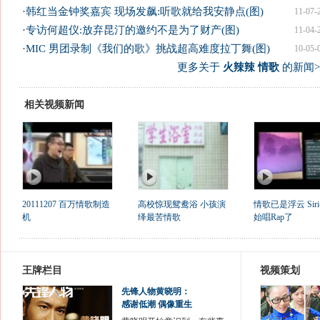
·
韩红当金钟奖嘉宾 现场发飙:听歌就给我安静点(图)
11-07-
·
专访何超仪:放弃昆汀的邀约不是为了财产(图)
11-04-
·
MIC 男团录制《我们的歌》挑战超高难度拉丁舞(图)
10-05-
更多关于
火辣辣 情歌
的新闻>
相关视频新闻
20111207 百万情歌制造
高校惊现鸳鸯浴 小孩演
情歌已是浮云 Sir
机
绎最苦情歌
始唱Rap了
王牌栏目
视频策划
先锋人物黄晓明：
感谢低潮 偶像重生