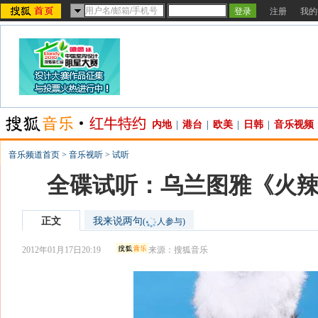
注册
我的
内地
|
港台
|
欧美
|
日韩
|
音乐视频
音乐频道首页
>
音乐视听
>
试听
全碟试听：乌兰图雅《火
正文
我来说两句
(
人参与)
2012年01月17日20:19
来源：
搜狐音乐