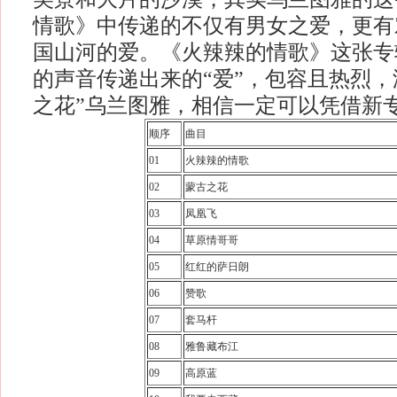
情歌》中传递的不仅有男女之爱，更有
国山河的爱。《火辣辣的情歌》这张专
的声音传递出来的“爱”，包容且热烈，
之花”乌兰图雅，相信一定可以凭借新
顺序
曲目
01
火辣辣的情歌
02
蒙古之花
03
凤凰飞
04
草原情哥哥
05
红红的萨日朗
06
赞歌
07
套马杆
08
雅鲁藏布江
09
高原蓝