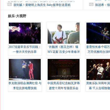
马蓉离婚后，砸1000万人民币给媒体要求删掉这照片
10
10
甜到腻！黄晓明上海庆生 Baby挺孕肚送蛋糕
陈冠希：假
娱乐·大视野
2017混凝草音乐节回顾：
许魏洲《那又怎样》曝
姜育恒长春个唱万
一整片天空的乐章
MV花絮 百变少年青春洋
万芳优雅同台演
溢
李克勤演唱会沸腾红馆 与
中国男高音纪念帕瓦罗蒂
黑豹乐队30周年
李玟比拼电臀技能
逝世十周年专场音乐会
幕 千人合唱致