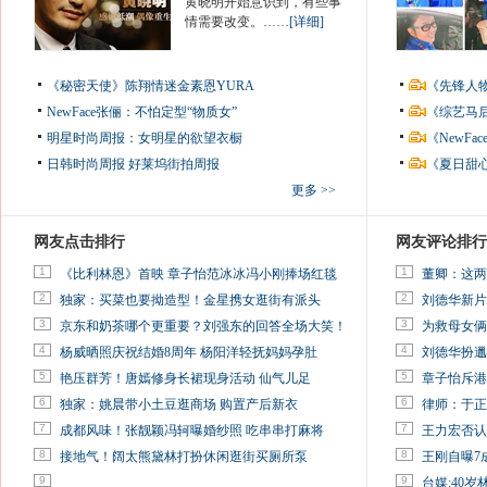
黄晓明开始意识到，有些事
情需要改变。……
[详细]
《秘密天使》陈翔情迷金素恩YURA
《先锋人
NewFace张俪：不怕定型“物质女”
《综艺马
明星时尚周报：女明星的欲望衣橱
《NewF
日韩时尚周报
好莱坞街拍周报
《夏日甜
更多 >>
网友点击排行
网友评论排行
1
1
《比利林恩》首映 章子怡范冰冰冯小刚捧场红毯
董卿：这两
2
2
独家：买菜也要拗造型！金星携女逛街有派头
刘德华新片
3
3
京东和奶茶哪个更重要？刘强东的回答全场大笑！
为救母女俩
4
4
杨威晒照庆祝结婚8周年 杨阳洋轻抚妈妈孕肚
刘德华扮邋
5
5
艳压群芳！唐嫣修身长裙现身活动 仙气儿足
章子怡斥港
6
6
独家：姚晨带小土豆逛商场 购置产后新衣
律师：于正
7
7
成都风味！张靓颖冯轲曝婚纱照 吃串串打麻将
王力宏否认
8
8
接地气！阔太熊黛林打扮休闲逛街买厕所泵
王刚自曝7
9
9
台媒:40