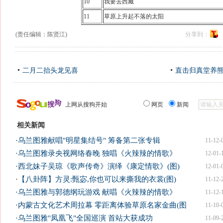
10
我要去西藏
11
草原上升起不落的太阳
(责任编辑：陈贤江)
分享到：
二月二抬头龙见喜
直击归真堂养
上网从搜狗开始
网页
新闻
相关新闻
·
乌兰图雅献唱"明星集结号" 筹备第二张专辑
11-12-
·
乌兰图雅录央视网络春晚 独唱《火辣辣的情歌》
12-01-
·
西北妹子吴琼《歌声传奇》演绎《康定情歌》(图)
12-01-
·
【八卦阵】方灵:甄宓,你也可以来撕我的衣裳(图)
11-12-
·
乌兰图雅与郭德纲玩游戏 献唱《火辣辣的情歌》
11-12-
·
内蒙古文化艺术周拉幕 零距离体验草原名家金曲(图
11-10-
·
乌兰图雅"凤凰飞"全国巡演 首站大获成功
11-09-