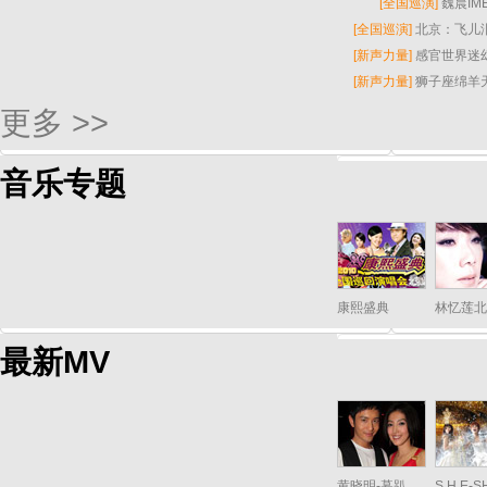
[
全国巡演
]
魏晨I
[
全国巡演
]
北京：飞儿
[
新声力量
]
感官世界迷
[
新声力量
]
狮子座绵羊
更多 >>
音乐专题
康熙盛典
林忆莲北
最新MV
黄晓明-暮趴
S.H.E-