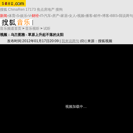
搜狐
ChinaRen
17173
焦点房地产
搜狗
新闻
-
体育
-
S
-
娱乐
-
V
-
财经
-
IT
-
汽车
-
房产
-
家居
-
女人
-
视频
-
播客
-
邮件
-
博客
-
BBS
-
我说两句
音乐频道首页
>
音乐视听
>
试听
视频：乌兰图雅 - 草原上升起不落的太阳
发布时间:2012年01月17日20:09 |
我来说两句
(
0
) | 来源：搜狐视频
视频加载中....