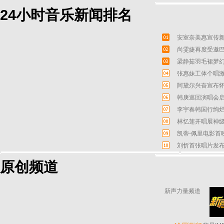
24小时音乐新闻排名
安室奈美惠宣传新
尚雯婕再度受邀巴
梁静茹羽毛裙梦幻
张惠妹工体个唱激
阿黛尔兴奋宣布怀
韩庚巡回演唱会启
李宇春韩国行绚烂
林忆莲开唱展神级
凯蒂-佩里电影首
刘忻首张唱片发布
原创频道
新声力量频道