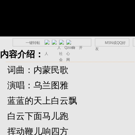
一键转帖
MSN或QQ好
友
内容介绍：
词曲：内蒙民歌
演唱：乌兰图雅
蓝蓝的天上白云飘
白云下面马儿跑
挥动鞭儿响四方