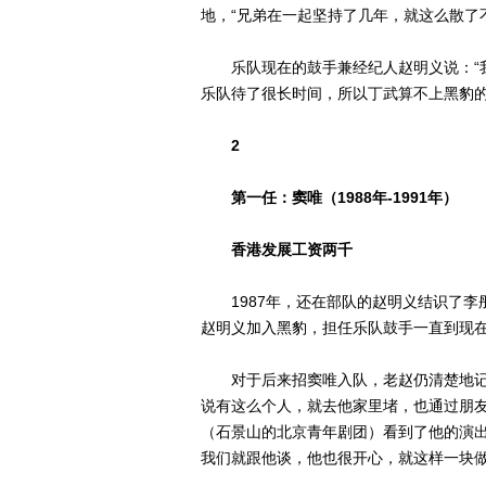
地，“兄弟在一起坚持了几年，就这么散了
乐队现在的鼓手兼经纪人赵明义说：“我
乐队待了很长时间，所以丁武算不上黑豹的
2
第一任：窦唯（1988年-1991年）
香港发展工资两千
1987年，还在部队的赵明义结识了李彤
赵明义加入黑豹，担任乐队鼓手一直到现
对于后来招窦唯入队，老赵仍清楚地记得
说有这么个人，就去他家里堵，也通过朋
（石景山的北京青年剧团）看到了他的演出
我们就跟他谈，他也很开心，就这样一块做