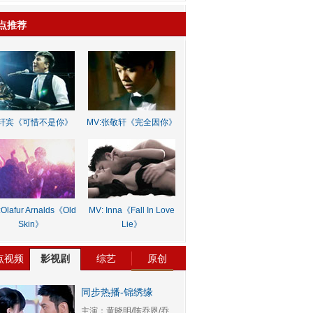
点推荐
轩宾《可惜不是你》
MV:张敬轩《完全因你》
Olafur Arnalds《Old
MV: Inna《Fall In Love
Skin》
Lie》
点视频
影视剧
综艺
原创
同步热播-锦绣缘
主演：黄晓明/陈乔恩/乔