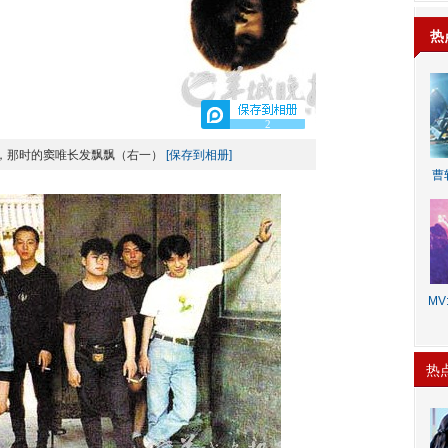
热
2
，那时的窦唯长发飘飘（右一）
[保存到相册]
曹
MV:
热