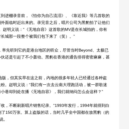
到进棚录音前，《怕你为自己流泪》、《靠近我》等几首歌的
棚外面临时赶出来的。录完音之后，唱片公司为黑豹拍了让他们
。赵明义说：“《无地自容》这首歌的MV是在长城拍的，你有
长城那一段整个被我们包下来了（笑）。”
率先听到它的是港台地区的听众，尽管当时Beyond、太极已
小伙还是引起了不小轰动。黑豹在香港的通告排得密密麻麻，甚
地版，但其实早在这之前，内地的很多年轻人已经通过各种盗
粉。赵明义说：“我们有一次去云南大理跑活动，被一群歌迷
小巷却到处在播《无地自容》，我们就纳闷怎么会这样？”
不断刷新唱片销售纪录。“1993年发行，1994年就得到白
到了150万张。算上盗版的话，当时几乎全中国都在放黑豹（的
义说。