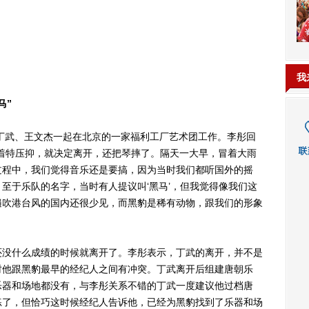
我
马”
丁武、王文杰一起在北京的一家福利工厂艺术团工作。李彤回
着特压抑，就决定离开，还把琴摔了。隔天一大早，冒着大雨
过程中，我们觉得音乐还是要搞，因为当时我们都听国外的摇
至于乐队的名字，当时有人提议叫‘黑马’，但我觉得像我们这
在当时遍吹港台风的国内还很少见，而黑豹是稀有动物，跟我们的形象
没什么成绩的时候就离开了。李彤表示，丁武的离开，并不是
时他跟黑豹最早的经纪人之间有冲突。丁武离开后组建唐朝乐
乐器和场地都没有，与李彤关系不错的丁武一度建议他过档唐
练了，但恰巧这时候经纪人告诉他，已经为黑豹找到了乐器和场