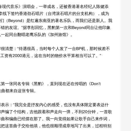
春现代音乐》演唱会，一举成名，还被香港著名经纪人陈健添
方的牵线下签约香港劲石唱片（台湾滚石唱片的分支机构），成为
他们（Beyond）是红遍东南亚的著名乐队，而我们还是新人。我
的友谊。”据李彤回忆，黑豹第一次和Beyond同台让他印象
乐队一起同台翻唱老鹰乐队的《加州旅馆》。
清楚：“待遇很高，当时每个人发了一台BP机，那时候差不
月工资有2000港元，这在当时的物价水平算相当可以了。”
张同名专辑《黑豹》，直到现在还在传唱的《Don’t
经典歌曲都来自这张专辑。
示：“我完全是抒发内心的感受，也没有具体限定要表达什
声编了个结构，吉他跟着和声走向一弹，不到20分钟，一首歌
作曲和编曲已经摆在那了。我一向觉得如果让歌手自己来作词，
我把这首曲子交给他填，他也很顺理成章地写了出来，过程特别