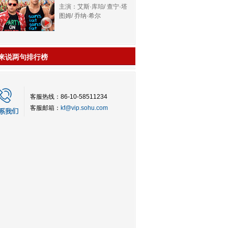
主演：艾斯·库珀/ 查宁·塔
图姆/ 乔纳·希尔
来说两句排行榜
客服热线：86-10-58511234
客服邮箱：
kf@vip.sohu.com