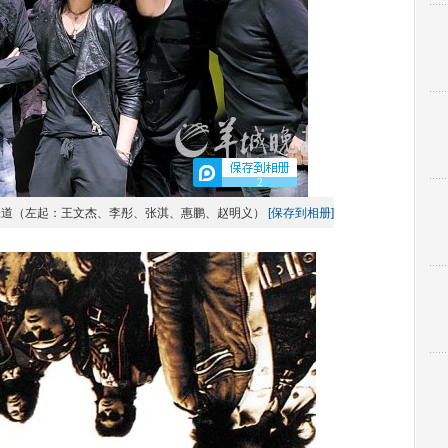
2
味道（左起：王文杰、李彤、张淇、惠鹏、赵明义）
[保存到相册]