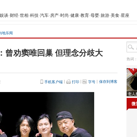
娱谈
-
财经
-
世相
-
科技
-
汽车
-
房产
-
时尚
-
健康
-
教育
-
母婴
-
旅游
-
美食
-
星座
内地乐闻
：曾劝窦唯回巢 但理念分歧大
热词
保存到博客
报
手机客户端
打印
字号
微