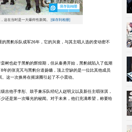
1
恋，这在当时是一大爆炸性新闻。
[保存到相册]
的黑豹乐队成军26年，它的兴衰，与其主唱人选的变动密不
栾树也处于黑豹的辉煌期，但从秦勇开始，黑豹就陷入了低潮
了8年的张克芃与黑豹分道扬镳，顶上空缺的是一位比其他成员
张淇。这一次换将在摇滚圈引起了不小震动。
级吉他手李彤、鼓手兼乐队经纪人赵明义以及新任主唱张淇，
不少还是第一次曝光的秘闻。对于未来，他们充满希望，称要给