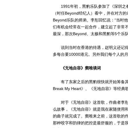
1991年初，黑豹乐队参加了《深圳之
（时任Beyond经纪人）看中，并在对
Beyond乐队的师弟。李彤回忆说：“当时
们有机会经常在一起合作，建立起了非常不错
最深，那次Beyond、太极和黑豹等5个
说到当时在香港的待遇，赵明义还记得很
多每台要10000港元。另外我们每个人的
《无地自容》窦唯填词
有了东家之后的黑豹很快就开始筹备其第一
Break My Heart》、《无地自容》等
对于《无地自容》这首歌，作曲者李彤表
么故事，《无地自容》就是我在家随便用和
的曲子就完成了。窦唯来之前，这首歌的
那种咬字和韵律的把控是最舒服的，于是