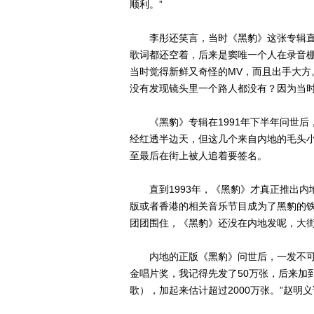
顺利。”
李彤还笑言，当时《黑豹》这张专辑直
歌词都还空着，后来是窦唯一个人在录音
当时觉得新鲜又奇怪的MV，而且出手大方
没有发现镜头里一个路人都没有？因为当时
《黑豹》专辑在1991年下半年问世后，
经红透半边天，但这几个来自内地的毛头
至最后在街上被人追着要签名。
直到1993年，《黑豹》才真正推出内
版或者香港的相关音乐节目成为了黑豹的铁
团团围住，《黑豹》还没在内地发呢，大街
内地的正版《黑豹》问世后，一发不可收，
金唱片奖，我记得先发了50万张，后来加
歌），加起来估计超过2000万张。”赵明