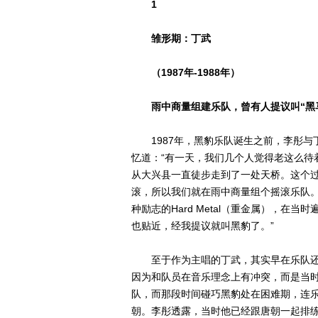
1
雏形期：丁武
（1987年-1988年）
雨中商量组建乐队，曾有人提议叫“黑
1987年，黑豹乐队诞生之前，李彤与
忆道：“有一天，我们几个人觉得老这么待
从大兴县一直徒步走到了一处天桥。这个
滚，所以我们就在雨中商量组个摇滚乐队。
种励志的Hard Metal（重金属），
也贴近，经我提议就叫黑豹了。”
至于作为主唱的丁武，其实早在乐队还
因为和队员在音乐理念上有冲突，而是当
队，而那段时间碰巧黑豹处在困难期，连
朝。李彤透露，当时他已经跟唐朝一起排