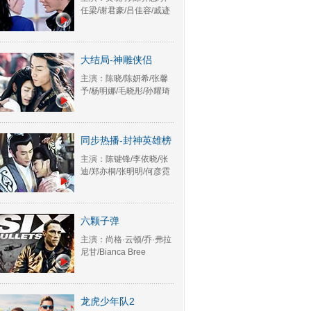
任梁/谢君豪/吕佳容/戚迹
大结局-神雕侠侣
主演：陈晓/陈妍希/张馨
予/杨明娜/毛晓彤/孙耀琦
同步热播-封神英雄榜
主演：陈键锋/李依晓/张
迪/郑亦桐/张明明/何彦霓
六颗子弹
主演：尚格·云顿/乔·弗拉
尼甘/Bianca Bree
龙虎少年队2