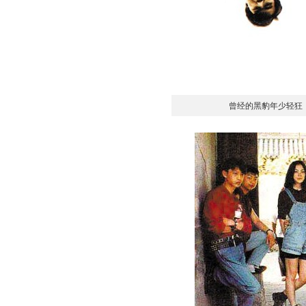
曾经的黑豹年少轻狂