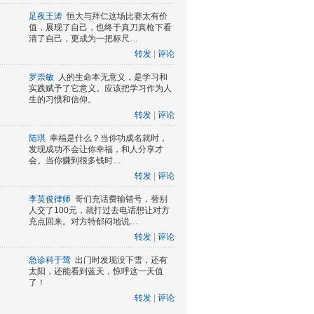
足夜王涛
恒大与拜仁这场比赛太有价
值，展现了自己，也终于真刀真枪下看
清了自己，更成为一把标尺…
转发
|
评论
罗崇敏
人的生命本无意义，是学习和
实践赋予了它意义。应该把学习作为人
生的习惯和信仰。
转发
|
评论
陆琪
幸福是什么？当你功成名就时，
发现成功不会让你幸福，和人分享才
会。当你赚到很多钱时…
转发
|
评论
李英俊律师
哥们充话费输错号，替别
人交了100元，就打过去电话想让对方
充点回来。对方特郁闷地说…
转发
|
评论
急诊科于莺
出门时发现没下雪，还有
太阳，还能看到蓝天，惊呼这一天值
了！
转发
|
评论