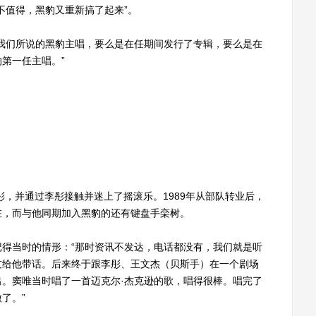
不值得，黑豹又重新搞了起来”。
们所说的黑豹主唱，要么是在任期间发行了专辑，要么是在
第一任主唱。”
，并通过李彤接触并迷上了摇滚乐。1989年从部队转业后，
在，而与他同期加入黑豹的还有键盘手栾树。
当时的情形：“那时资讯不发达，电话都没有，我们就是听
友给他带话。后来终于跟李彤、王文杰（贝斯手）在一个剧场
。窦唯当时唱了一首迈克尔·杰克逊的歌，唱得很棒。唱完了
了。”