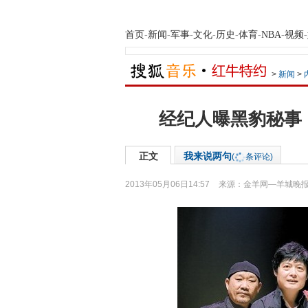
首页
-
新闻
-
军事
-
文化
-
历史
-
体育
-
NBA
-
视频
-
>
新闻
>
经纪人曝黑豹秘事
正文
我来说两句
(
条评论)
2013年05月06日14:57
来源：
金羊网—羊城晚