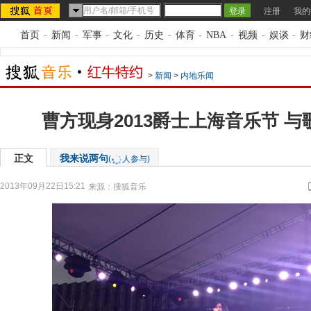
注册
我的
首页
-
新闻
-
军事
-
文化
-
历史
-
体育
-
NBA
-
视频
-
娱谈
-
财
>
新闻
>
内地乐闻
曹方现身2013爵士上海音乐节 
正文
我来说两句
(
人参与)
2013年09月22日15:21
来源：
搜狐音乐