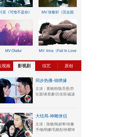
轩宾《可惜不是你》
MV:张敬轩《完全因
你》
MV:Olafur
MV: Inna《Fall In Love
rnalds《Old Skin》
Lie》
点视频
影视剧
综艺
原创
同步热播-锦绣缘
主演：黄晓明/陈乔恩/乔
任梁/谢君豪/吕佳容/戚迹
大结局-神雕侠侣
主演：陈晓/陈妍希/张馨
予/杨明娜/毛晓彤/孙耀琦