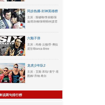
同步热播-封神英雄榜
主演：陈键锋/李依晓/张
迪/郑亦桐/张明明/何彦霓
六颗子弹
主演：尚格·云顿/乔·弗拉
尼甘/Bianca Bree
龙虎少年队2
主演：艾斯·库珀/ 查宁·塔
图姆/ 乔纳·希尔
来说两句排行榜