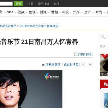
注册
我的搜狐
邮件
育
-
NBA
-
视频
-
娱谈
-
财经
-
世相
-
科技
-
汽车
-
房产
-
时尚
-
恒大星光音乐节
>
2014恒大星光音乐节新闻动态
音乐节 21日南昌万人忆青春
热词
扫描到手机
手机看新闻
保存到博客
热