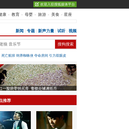
欢迎入驻搜狐媒体平台
健康
-
教育
-
母婴
-
旅游
-
美食
-
星座
新闻
|
专题
|
新声力量
|
试听
|
视频
：
死亡航班
饲养蜘蛛侠
夺命房间
引力双眼皮
点推荐