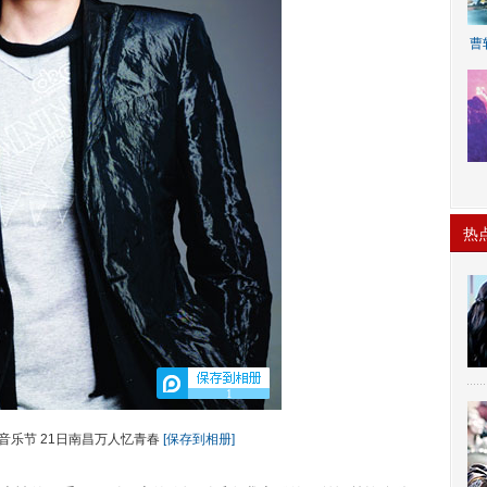
曹
A
热
1
音乐节 21日南昌万人忆青春
[保存到相册]