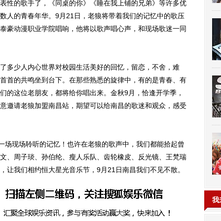
性的歌手了，《同桌的你》《睡在我上铺的兄弟》等许多优
数人的青春年华。9月21日，老狼将带着我们的记忆中的歌压
泰豪动漫职业学院唱响，他将以歌声唱心声，和现场歌迷一同
多少人内心世界对校园生活美好的回忆，留恋，不舍，难
首首的共鸣坐到台下。在那些熟悉的旋律中，有的是青春、有
们的这位老朋友，都将给你唱出来。金秋9月，恰逢开学季，
意邀请老狼加盟南昌站，期望可以给南昌的歌迷和观众，感受
一场现场聆听的记忆！也许在老狼的歌声中，我们都能拾起曾
文、周子琰、孙伯纶、瘦人乐队、齿轮橡皮、反光镜、王梵瑞
，让我们相约恒大星光音乐节，9月21日南昌我们不见不散。
我