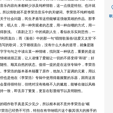
音乐内容向来都鲜少涉及纯粹情歌，这一点很是特别。也许就
般，所以情歌就不是李荣浩音乐中的关键词。李荣浩不纯粹地唱
关于社会问题，民生矛盾等这些能够逞强做英雄的作品。那李
常，唱人生，用一种旁观者的态度，用一种自嘲的方式，用一
得肤浅。《喜剧之王》中的戏剧人生，看似欢乐实则悲伤，一
”犀利而直白；而《落俗》中的那一句“唱情歌落俗/说爱又太苦”不
浩写的歌词，文字都很直白，没有什么大条的道理，就像是随
字字句句之中读出某一种情绪，找到某一种状态，重要的是这
情绪就很正面，让人读懂了爱能让一切的不搭变得“和谐”；好
随性、顺其自然的状态。值得一提的是在这张专辑中，李荣浩
。李荣浩的版本基本颠覆了原作，他加入了蓝调的元素，用以
些也是他在《李荣浩》专辑中使用得最频繁的乐器，因而这首
会显得很特别，但绝对没有格格不入的尴尬，能够在做以风格
持一致，即丢弃了繁复，更旨在彰显细节以及明朗性。
唱作歌手真是买少见少，所以根本就不意外李荣浩会“崛
李荣浩已经势不可挡，特别在有华纳唱片这个极其强大的推手的