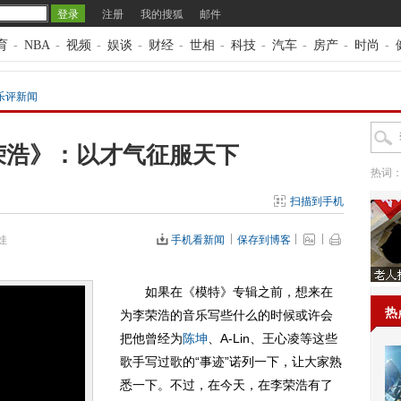
注册
我的搜狐
邮件
育
-
NBA
-
视频
-
娱谈
-
财经
-
世相
-
科技
-
汽车
-
房产
-
时尚
-
乐评新闻
荣浩》：以才气征服天下
热词
扫描到手机
娃
手机看新闻
保存到博客
如果在《模特》专辑之前，想来在
热
为李荣浩的音乐写些什么的时候或许会
把他曾经为
陈坤
、A-Lin、王心凌等这些
歌手写过歌的“事迹”诺列一下，让大家熟
悉一下。不过，在今天，在李荣浩有了