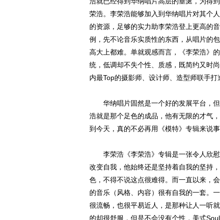
浩就已经得到华纳唱片高层的垂涎，为得到这
荣浩。李荣浩能够加入到华纳唱片对其个人
的资源，足够的实力助李荣浩登上更高的音
例，先不论音乐实质性的东西，从唱片的包
高大上都难。单就观感而言，《李荣浩》的
统，低调却不失个性、质感，既简约又时尚
内最Top的摄影师、设计师、造型师联手
华纳唱片固然是一个好的发展平台，但是
浩就是那个足色的成品，他有无限的才气，
到今天，真的不必再用《模特》专辑来说事
李荣浩《李荣浩》专辑是一张令人欣慰的
改变自我，他始终还是坚持着自我的坚持，
色，不得不说这点很难得。而一直以来，会
的音乐（风格、内容）很有自我的一套。一
很流畅，也很平易近人，是那种让人一听就
的却很舒服，但是不会没有个性，美式Soul