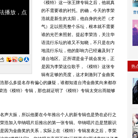
《模特》这一张王牌专辑之后，他就真
的不需要谁的衬托。的确，今天的李荣
无法播放，点
曹
浩就是新生的太阳，他自身的光芒（才
气）足以照亮整个乐坛，根本就不需要
谁的光芒来照射。提起李荣浩，关注华
语流行乐坛的谁又不知晓，不只是在内
地流行乐坛，他的影响力已经遍及到了
A
港台地区。正所谓是金子就会发光，正
热
是因为李荣这位歌手，《模特》这张专
辑有足够的亮度，这才刺激到了金曲奖
浩那么多提名存有偏心的嫌疑，谁都知道台湾金曲奖向来都存
李荣浩《模特》专辑，那也就证明了《模特》专辑太突出而能够
声大振，所以他要在今年推出个人的新专辑也是势在必行之
荣浩加入华纳唱片后推出的第一张专辑。华纳唱片总是慧眼识
是因为金曲奖的关系，实际上在《模特》专辑发表之后，李荣