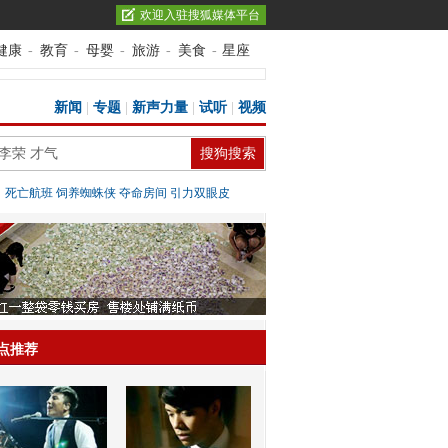
欢迎入驻搜狐媒体平台
健康
-
教育
-
母婴
-
旅游
-
美食
-
星座
新闻
|
专题
|
新声力量
|
试听
|
视频
：
死亡航班
饲养蜘蛛侠
夺命房间
引力双眼皮
点推荐