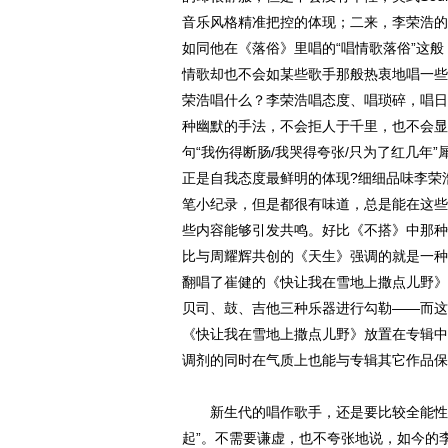
音乐风格精准把控的体现；二来，李荣浩的
如同他在《落俗》里唱的“唱情歌落俗”这
情歌却也不会如某些歌手那般热衷地唱一些
荣浩唱什么？李荣浩唱态度、唱琐碎，唱日
种幽默的手法，不会拒人于千里，也不会显
句“我伤得断肠/我哭得夸张/只为了红几年
正是自我态度最鲜明的体现?细细品味李荣
笔小纪录，但是都很有味道，总是能在这些
些内容能够引发共鸣。好比《不搭》中那种
比与周耀辉共创的《天生》强调的就是一种
翻唱了崔健的《快让我在雪地上撒点儿野》
贝司、鼓、吉他三种乐器进行勾勒——而这
《快让我在雪地上撒点儿野》放置在专辑中
调剂的同时在气质上也能与专辑其它作品保
新生代的唱作歌手，还是要比较全能性的
起”。不需要谦虚，也不夸张地说，如今的