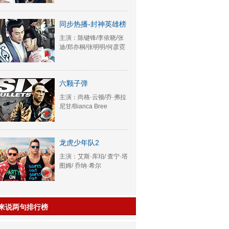
同步热播-封神英雄榜
主演：陈键锋/李依晓/张
迪/郑亦桐/张明明/何彦霓
六颗子弹
主演：尚格·云顿/乔·弗拉
尼甘/Bianca Bree
龙虎少年队2
主演：艾斯·库珀/ 查宁·塔
图姆/ 乔纳·希尔
来说两句排行榜