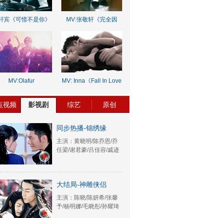
轩宾《可惜不是你》
MV:张敬轩《完全因
你》
MV:Olafur
MV: Inna《Fall In Love
rnalds《Old Skin》
Lie》
点视频
影视剧
综艺
原创
同步热播-锦绣缘
主演：黄晓明/陈乔恩/乔
任梁/谢君豪/吕佳容/戚迹
大结局-神雕侠侣
主演：陈晓/陈妍希/张馨
予/杨明娜/毛晓彤/孙耀琦