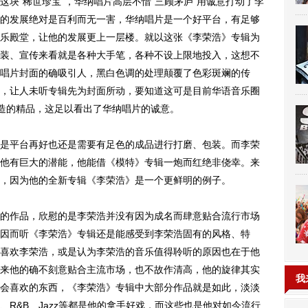
块“稀世珍宝”，华纳唱片高层不惜“三顾茅庐”用诚意打动了李
的发展绝对是百利而无一害，华纳唱片是一个好平台，有足够
乐殿堂，让他的发展更上一层楼。就以这张《李荣浩》专辑为
装、宣传来看就是各种大手笔，各种不设上限地投入，这想不
唱片封面的确吸引人，黑白色调的处理颠覆了色彩斑斓的传
，让人未听专辑先为封面所动，要知道这可是目前华语音乐圈
打造的精品，这足以看出了华纳唱片的诚意。
平台再好也还是需要有足色的成品进行打磨、包装。而李荣
他有巨大的潜能，他能借《模特》专辑一炮而红绝非侥幸。来
，因为他的全新专辑《李荣浩》是一个更鲜明的例子。
作品，欣慰的是李荣浩并没有因为成名而肆意贴合流行市场
因而听《李荣浩》专辑还是能感受到李荣浩固有的风格、特
喜欢李荣浩，或是认为李荣浩的音乐值得聆听的原因也在于他
来他的确不刻意贴合主流市场，也不故作清高，他的旋律其实
我
会喜欢的东西，《李荣浩》专辑中大部分作品就是如此，淡淡
、R&B、Jazz等都是他的拿手好戏，而这些也是他对如今流行