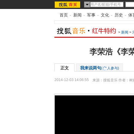
首页
-
新闻
-
军事
-
文化
-
历史
-
体
>
新闻
>
李荣浩《李
正文
我来说两句
(
人参与)
2014-12-03 14:06:55
来源：
搜狐音乐
作者：树