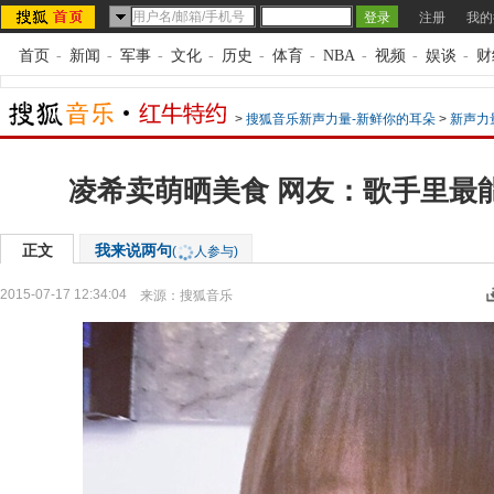
注册
我的
首页
-
新闻
-
军事
-
文化
-
历史
-
体育
-
NBA
-
视频
-
娱谈
-
财
>
搜狐音乐新声力量-新鲜你的耳朵
>
新声力
凌希卖萌晒美食 网友：歌手里最能
正文
我来说两句
(
人参与)
2015-07-17 12:34:04
来源：
搜狐音乐