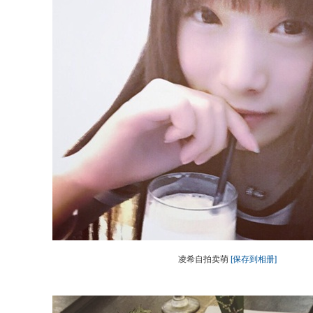
凌希自拍卖萌
[保存到相册]