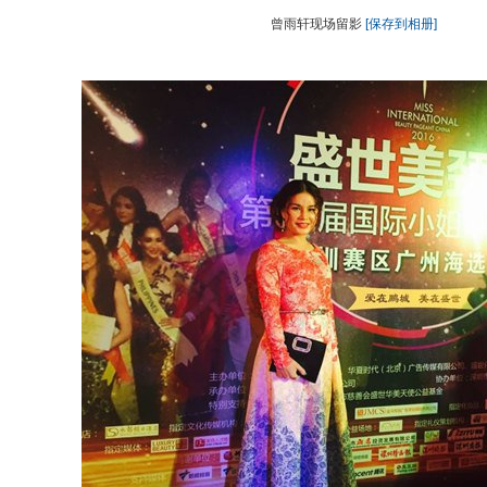
曾雨轩现场留影
[保存到相册]