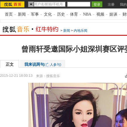
注册
我的
首页
-
新闻
-
军事
-
文化
-
历史
-
体育
-
NBA
-
视频
-
娱谈
-
财
>
新闻
>
内地乐闻
曾雨轩受邀国际小姐深圳赛区评
正文
我来说两句
(
人参与)
2015-12-21 18:00:13
来源：
搜狐音乐