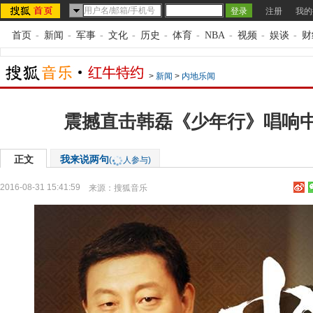
注册
我的
首页
-
新闻
-
军事
-
文化
-
历史
-
体育
-
NBA
-
视频
-
娱谈
-
财
>
新闻
>
内地乐闻
震撼直击韩磊《少年行》唱响
正文
我来说两句
(
人参与)
2016-08-31 15:41:59
来源：
搜狐音乐