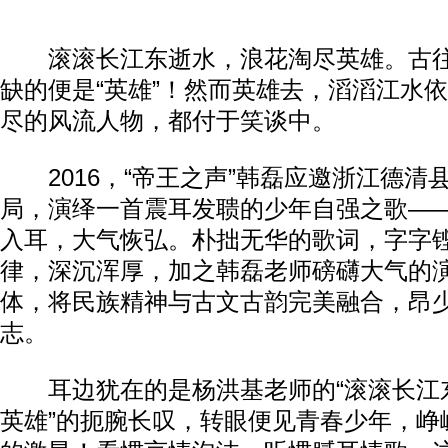
滚滚长江东逝水，浪花淘尽英雄。古往
缺的便是“英雄”！然而英雄去，滔滔江水
尽的风流人物，都付于笑谈中。
2016，“帝王之声”韩磊应邀浙江德清
局，演绎一首震耳发聩的少年自强之歌—
入耳，大气恢弘。朴拙无华的歌词，字字
律，深沉浑厚，加之韩磊老师磅礴大气的
体，将民族精神与古文古韵完美融合，昂
志。
耳边犹在的是杨洪基老师的“滚滚长江
英雄”的扼腕长叹，转眼便见青春少年，峥