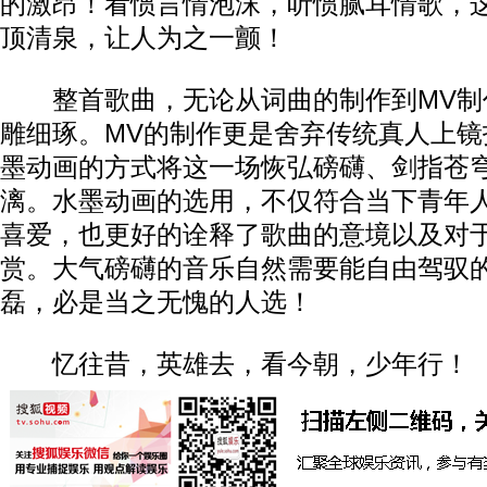
的激昂！看惯言情泡沫，听惯腻耳情歌，
顶清泉，让人为之一颤！
整首歌曲，无论从词曲的制作到MV制
雕细琢。MV的制作更是舍弃传统真人上镜
墨动画的方式将这一场恢弘磅礴、剑指苍
漓。水墨动画的选用，不仅符合当下青年
喜爱，也更好的诠释了歌曲的意境以及对
赏。大气磅礴的音乐自然需要能自由驾驭
磊，必是当之无愧的人选！
忆往昔，英雄去，看今朝，少年行！