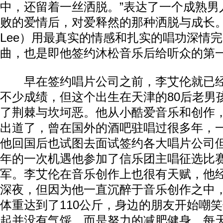
中，还留着一丝洒脱。”表达了一个成熟男
败的爱情后，对爱释然的那种洒脱与成长。李
Lee）用最真实的情感和扎实的唱功深情
曲，也是即他签约沐松音乐后给听众的第
早在签约唱片公司之前，李艾伦就已经
不少成绩，但这个出生在天津的80后老男
了荆棘与坎坷恶。他从小酷爱音乐和创作，
出道了，曾在国外的酒吧驻唱过很多年，
他回国后也试图去面试签约各大唱片公司但
年的一次机遇他参加了信乐团主唱征选比
军。李艾伦在音乐创作上也很有天赋，他
深夜，但因为他一直沉醉于音乐创作之中，
体重达到了110公斤，身边的朋友开始嘲
起并没有气馁，而是努力的减肥健身，每