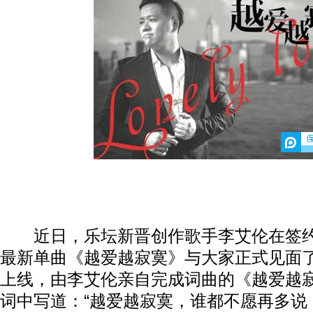
近日，乐坛新晋创作歌手李艾伦在签约
最新单曲《越爱越寂寞》与大家正式见面
上线，由李艾伦亲自完成词曲的《越爱越
词中写道：“越爱越寂寞，谁都不愿再多说