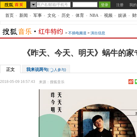
注册
我的
首页
-
新闻
-
军事
-
文化
-
历史
-
体育
-
NBA
-
视频
-
娱谈
-
财
>
不插电频道
>
演出信息
《昨天、今天、明天》蜗牛的家
正文
我来说两句
(
人参与)
2018-05-09 16:57:43
来源：
搜狐音乐