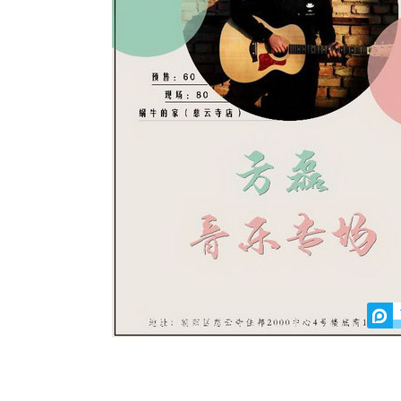
动物系恋人啊 | 钟欣潼体验爱情哲学
南方