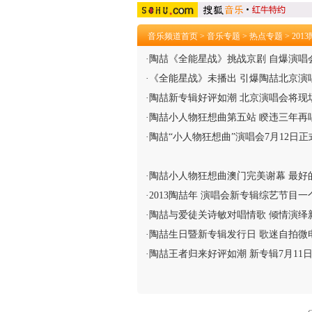
音乐频道首页
>
音乐专题
>
热点专题
>
20
·
陶喆《全能星战》挑战京剧 自爆演唱
·
《全能星战》未播出 引爆陶喆北京演
·
陶喆新专辑好评如潮 北京演唱会将现
·
陶喆小人物狂想曲第五站 睽违三年再
·
陶喆“小人物狂想曲”演唱会7月12日
·
陶喆小人物狂想曲澳门完美谢幕 最好
·
2013陶喆年 演唱会新专辑综艺节目一
·
陶喆与爱徒关诗敏对唱情歌 倾情演绎
·
陶喆生日暨新专辑发行日 歌迷自拍微
·
陶喆王者归来好评如潮 新专辑7月11