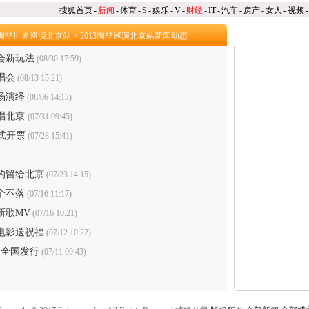
搜狐首页
-
新闻
-
体育
-
S
-
娱乐
-
V
-
财经
-
IT
-
汽车
-
房产
-
女人
-
视频
-
13陶喆世界巡演北京站
>
2013陶喆巡演北京站新闻动态
会新玩法
(08/30 17:59)
唱会
(08/13 15:21)
场演绎
(08/06 14:13)
唱北京
(07/31 09:45)
正式开票
(07/28 15:41)
的留给北京
(07/23 14:15)
个不落
(07/16 11:17)
新歌MV
(07/16 10:21)
电影送祝福
(07/12 10:22)
日全国发行
(07/11 09:43)