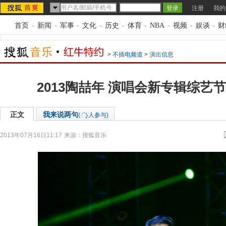
注册
我的
首页
-
新闻
-
军事
-
文化
-
历史
-
体育
-
NBA
-
视频
-
娱谈
-
财
>
不插电频道
>
演出信息
2013陶喆年 演唱会新专辑综艺
正文
我来说两句
(
人参与)
2013年07月16日11:17
来源：
搜狐音乐