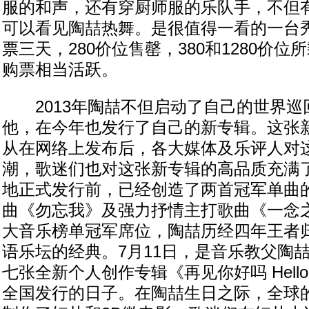
服的和声，还有穿厨师服的乐队手，不但
可以看见陶喆热舞。是很值得一看的一台
票三天，280价位售罄，380和1280价
购票相当活跃。
2013年陶喆不但启动了自己的世界巡
他，在今年也发行了自己的新专辑。这张
从在网络上发布后，各大媒体及乐评人对
潮，歌迷们也对这张新专辑的高品质充满
地正式发行前，已经创造了两首冠军单曲
曲《勿忘我》及强力抒情主打歌曲《一念
大音乐榜单冠军席位，陶喆历经四年王者
语乐坛的经典。7月11日，是音乐教父陶
七张全新个人创作专辑《再见你好吗 Hello 
全国发行的日子。在陶喆生日之际，全球