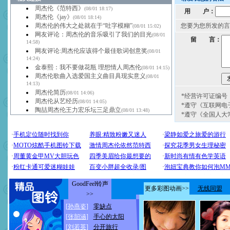
周杰伦《范特西》
(08/01 18:17)
用 户：
周杰伦《jay》
(08/01 18:14)
周杰伦的伟大之处就在于“吐字模糊”
您要为您所发的言
(08/01 15:02)
网友评论：周杰伦的音乐吸引了我们的目光
(08/01
留 言：
14:58)
网友评论:周杰伦应该得个最佳歌词创意奖
(08/01
14:24)
金泰熙：我不要做花瓶 理想情人周杰伦
(08/01 14:15)
周杰伦歌曲入选爱国主义曲目具现实意义
(08/01
14:13)
周杰伦简历
(08/01 14:06)
*经营许可证编号：京
周杰伦从艺经历
(08/01 14:05)
*遵守《互联网电
陶喆周杰伦王力宏乐坛三足鼎立
(08/01 13:48)
*遵守《全国人大