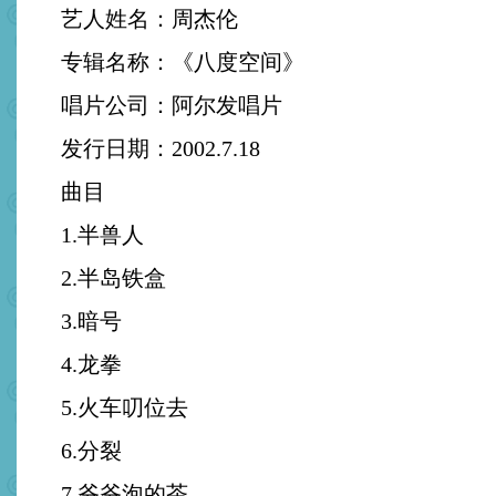
艺人姓名：周杰伦
专辑名称：《八度空间》
唱片公司：阿尔发唱片
发行日期：2002.7.18
曲目
1.半兽人
2.半岛铁盒
3.暗号
4.龙拳
5.火车叨位去
6.分裂
7.爷爷泡的茶