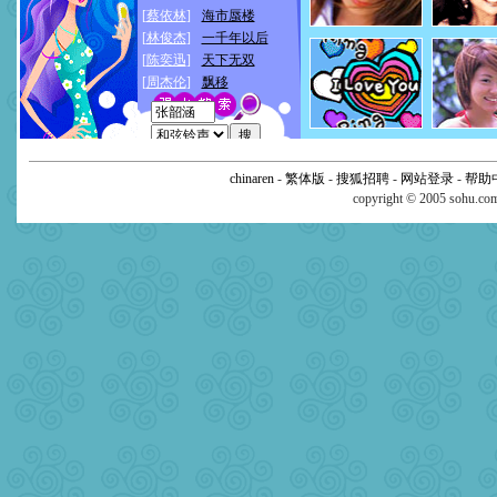
chinaren
-
繁体版
-
搜狐招聘
-
网站登录
-
帮助
copyright © 2005 sohu.c