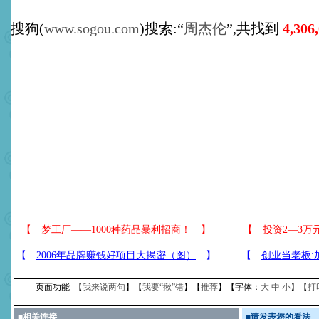
搜狗(
www.sogou.com
)搜索:“
周杰伦
”,共找到
4,306
页面功能 【
我来说两句
】【
我要“揪”错
】【
推荐
】【字体：
大
中
小
】【
打
■
相关连接
■
请发表您的看法