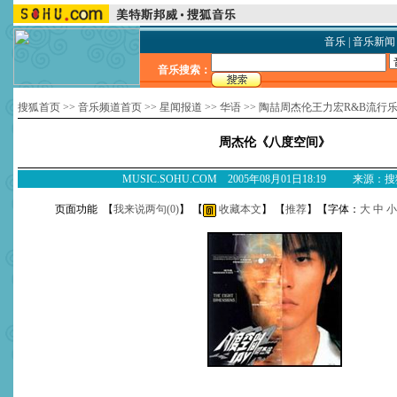
音乐
|
音乐新闻
音乐搜索：
搜狐首页
>>
音乐频道首页
>>
星闻报道
>>
华语
>>
陶喆周杰伦王力宏R&B流行
周杰伦《八度空间》
MUSIC.SOHU.COM 2005年08月01日18:19 来源：
页面功能 【
我来说两句(
0
)
】 【
收藏本文
】 【
推荐
】【字体：
大
中
小