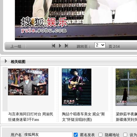
上一组
跳转至：
页
2/14
相关组图
与言承旭同日打对台 周渝民
陶喆个唱香车美女 观众“斯
梁静茹半夜飙
狂健身迷晕3千Fans
文”怀疑没唱好(图)
新碟痛哭到失
用户名
匿名发表
隐藏地址
设为