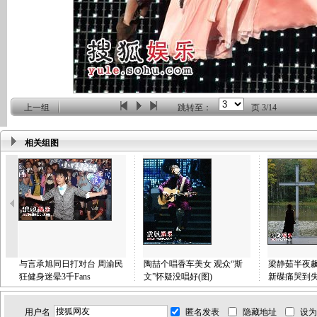
上一组
跳转至：
页
3/14
相关组图
与言承旭同日打对台 周渝民
陶喆个唱香车美女 观众“斯
梁静茹半夜飙
狂健身迷晕3千Fans
文”怀疑没唱好(图)
新碟痛哭到失
用户名
匿名发表
隐藏地址
设为