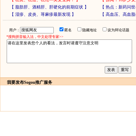
【
脂肪肝、酒精肝、肝硬化的前期症状
】
【
热点：新药问世
【
湿疹、皮炎、荨麻疹最新发现
】
【
高血压、高血脂
用户：
匿名
隐藏地址
设为辩论话题
*搜狗拼音输入法，中文处理专家>>
我要发布
Sogou推广服务