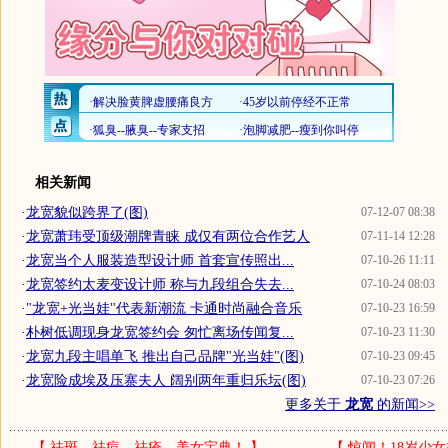
相关新闻
·
龙宽貌似跨界了(图)
07-12-07 08:38
·
龙宽萧玮受顶级潮牌青睐 成仅有两位合作艺人
07-11-14 12:28
·
龙宽当个人服装造型设计师 首套宣传照出...
07-10-26 11:11
·
龙宽签约太麦变设计师 称与九段组合失去...
07-10-24 08:03
·
"龙宽+光当娃"代表新潮流 卡通时尚融合音乐
07-10-23 16:59
·
朴树低调现身龙宽签约会 匆忙离场传闻复...
07-10-23 11:30
·
龙宽九段主唱单飞 推出自己品牌"光当娃"(图)
07-10-23 09:45
·
龙宽险成埃及压寨夫人 阔别两年重归乐坛(图)
07-10-23 07:26
更多关于
龙宽
的新闻>>
【
祛斑、祛痘、祛疮—美女宝典！
】
【
惊闻！18岁少女