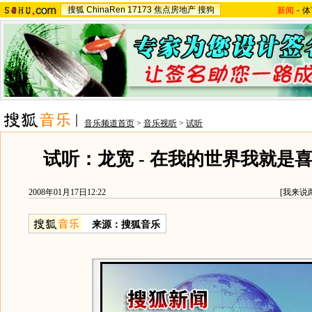
搜狐
ChinaRen
17173
焦点房地产
搜狗
新闻
-
体
音乐频道首页
>
音乐视听
>
试听
试听：龙宽 - 在我的世界我就是
2008年01月17日12:22
[
我来说
来源：搜狐音乐