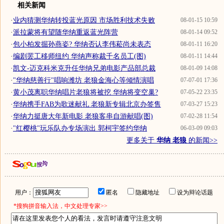
相关新闻
·
业内猜测华纳转投蓝光原因 市场胜利技术失败
08-01-15 10:59
·
派拉蒙将有望随华纳重返蓝光阵营
08-01-14 09:52
·
包小柏发掘孙燕姿? 华纳否认李伟菘尚未表态
08-01-11 16:20
·
编剧罢工移师纽约 华纳声称裁千名员工(图)
08-01-11 14:44
·
凯文-迈克科米克升任华纳兄弟电影产品部总裁
08-01-09 14:08
·
"华纳慈善行"唱响潍坊 老狼金海心等倾情演唱
07-07-01 17:36
·
黄小茂离职华纳唱片老狼将被挖 华纳将变空巢?
07-05-22 23:35
·
华纳携手FAB为歌迷献礼 老狼新专辑北京办签售
07-03-27 15:23
·
华纳力挺唐大年新电影 老狼客串自游献唱(图)
07-02-28 11:54
·
"红樱桃"玩乐队办专场演出 郭柯宇签约华纳
06-03-09 09:03
更多关于
华纳 老狼
的新闻>>
用户：
匿名
隐藏地址
设为辩论话题
*搜狗拼音输入法，中文处理专家>>