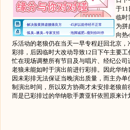
日下
于1
临时
为拼
向热
乐活动的老狼仍在当天一早专程赶回北京，
彩排，后因临时大改动导致12日下午主要工
忙在现场调整所有节目及与唱片、经纪公司
老狼未能如时于演出前进行彩排。因此华纳
因未彩排无法保证当晚演出质量，而主办单
制演出时间，所以双方协商才未安排老狼前
而是已彩排过的华纳歌手萧亚轩依照原来计