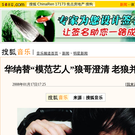
搜狐
ChinaRen
17173
焦点房地产
搜狗
新闻
-
体
音乐频道首页
>
新闻
>
明星新闻
华纳替“模范艺人”狼哥澄清 老狼
2008年01月17日17:25
[
我来
来源：搜狐音乐