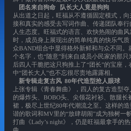
团名来自狗命 队长大人竟是狗狗
从出道之日起，旺福从不遵循固定模式，向
接和真实的感受去写词作曲、传递团队奉行
人生态度。旺福式的语言、欢快热闹的曲风
时，成员身上展现出的简单纯真的快乐气质
众BAND组合中显得格外新鲜和与众不同。就
个名字，也“随意”到来自成员小民家的那只
后四人干脆把这只狗推上了“团长”的宝座，
中“团长大人”也不忘很尽责地露露相。
新专辑走复古风 80年代造型抢人眼球
上张专辑《青春舞曲》，四人的复古造型夺
的爆炸头、BOBO头、尖领花衬衫、散腿长
裙，极尽上世纪80年代潮流之至。这样的
谐的歌词和MV里的“放肆胡闹”成为独树一
打曲《Lady’s night》，仍是旺福最拿手
曲。