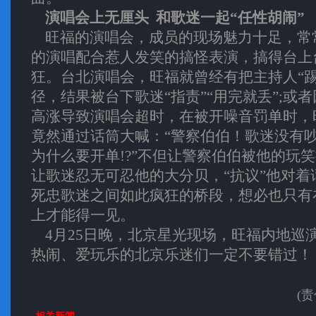
演唱会上无厘头 和歌迷一起“任性胡闹”
旺福的演唱会，成员的现场魅力十足，常
的演唱配合惹人发笑的搞怪表演，搞得台上
狂。台北演唱会，旺福就曾经有把主持人“踢
径，结果被台下歌迷“指责”“用完就丢”;或
高涨导致演唱会超时，在被开噪音罚单时，
竟然通过话筒大喊：“警察伯伯！歌迷没有
为什么要开单!?”不但让警察伯伯被他的玩
让歌迷忍无可忍他的大分贝，“抗议”他对着
死忠歌迷之间如此疯狂的桥段，想必也只有
上才能得一见。
4月25日晚，北京星光现场，旺福内地巡
热闹、爱玩乐的北京乐迷们一定不要错过！
(