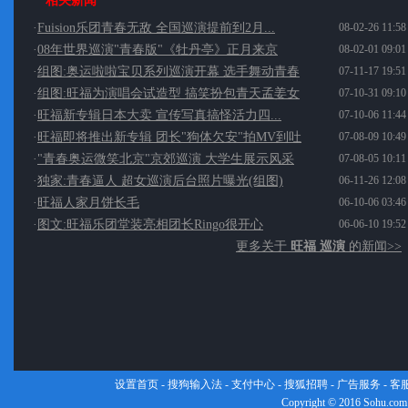
相关新闻
·
Fuision乐团青春无敌 全国巡演提前到2月...
08-02-26 11:58
·
08年世界巡演"青春版"《牡丹亭》正月来京
08-02-01 09:01
·
组图:奥运啦啦宝贝系列巡演开幕 选手舞动青春
07-11-17 19:51
·
组图:旺福为演唱会试造型 搞笑扮包青天孟姜女
07-10-31 09:10
·
旺福新专辑日本大卖 宣传写真搞怪活力四...
07-10-06 11:44
·
旺福即将推出新专辑 团长"狗体欠安"拍MV到吐
07-08-09 10:49
·
"青春奥运微笑北京"京郊巡演 大学生展示风采
07-08-05 10:11
·
独家:青春逼人 超女巡演后台照片曝光(组图)
06-11-26 12:08
·
旺福人家月饼长毛
06-10-06 03:46
·
图文:旺福乐团堂装亮相团长Ringo很开心
06-06-10 19:52
更多关于
旺福 巡演
的新闻>>
设置首页
-
搜狗输入法
-
支付中心
-
搜狐招聘
-
广告服务
-
客
Copyright
©
2016 Sohu.com