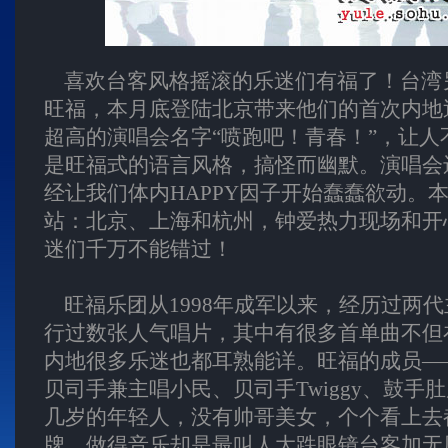
喜欢台客风格摇滚的乐迷们有福了！台湾
旺福，本月底登陆北京带来他们的首次内地
超高的演唱会名字“喷跑吧！青春！”，让人
是旺福式的语言风格，搞怪而幽默。演唱会
经让我们体内HAPPY因子开始蠢蠢欲动。
站：北京、上海和杭州，钟爱热力现场和开
迷们千万不能错过！
旺福乐团从1998年成军以来，经历过两
行过数张人气唱片，其中有很多首单曲不但
内地很多乐迷也都耳熟能详。旺福的成员—
贝司手兼主唱小民、贝司手Twiggy、鼓手肚
几岁的年轻人，没有帅哥美女，个个看上去
牌，做得音乐却是最叫人大跌眼镜台客加无