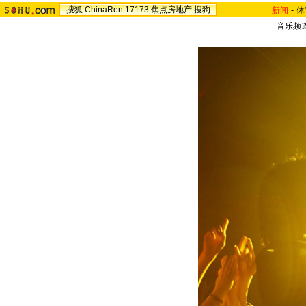
搜狐
ChinaRen
17173
焦点房地产
搜狗
新闻
-
体
音乐频