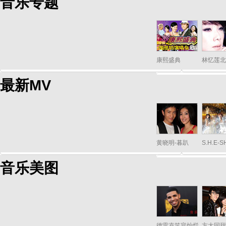
音乐专题
康熙盛典
林忆莲北
最新MV
黄晓明-暮趴
S.H.E-
音乐美图
德雷克笑容灿烂
方大同甜