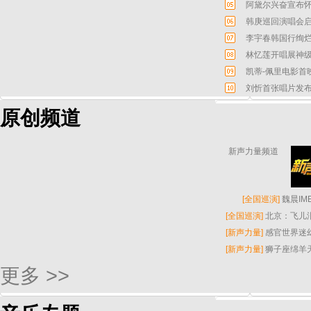
阿黛尔兴奋宣布怀
韩庚巡回演唱会启
李宇春韩国行绚烂
林忆莲开唱展神级
凯蒂-佩里电影首
刘忻首张唱片发布
原创频道
新声力量频道
[
全国巡演
]
魏晨I
[
全国巡演
]
北京：飞儿
[
新声力量
]
感官世界迷
[
新声力量
]
狮子座绵羊
更多 >>