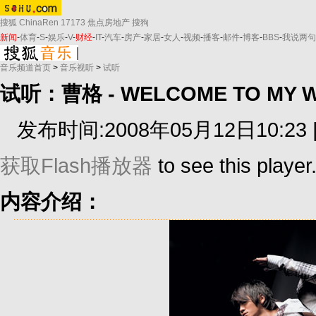
搜狐
ChinaRen
17173
焦点房地产
搜狗
新闻
-
体育
-
S
-
娱乐
-
V
-
财经
-
IT
-
汽车
-
房产
-
家居
-
女人
-
视频
-
播客
-
邮件
-
博客
-
BBS
-
我说两句
音乐频道首页
>
音乐视听
>
试听
试听：曹格 - WELCOME TO MY 
发布时间:2008年05月12日10:23 
获取Flash播放器
to see this player
内容介绍：