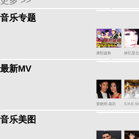
更多 >>
音乐专题
康熙盛典
林忆莲北
最新MV
黄晓明-暮趴
S.H.E-
音乐美图