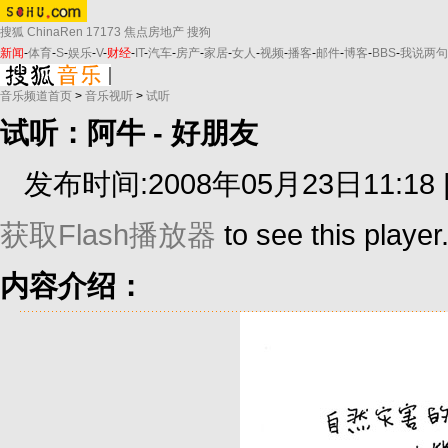
搜狐
ChinaRen
17173
焦点房地产
搜狗
新闻
-
体育
-
S
-
娱乐
-
V
-
财经
-
IT
-
汽车
-
房产
-
家居
-
女人
-
视频
-
播客
-
邮件
-
博客
-
BBS
-
我说两句
音乐频道首页
>
音乐视听
>
试听
试听：阿牛 - 好朋友
发布时间:2008年05月23日11:18 
获取Flash播放器
to see this player
内容介绍：