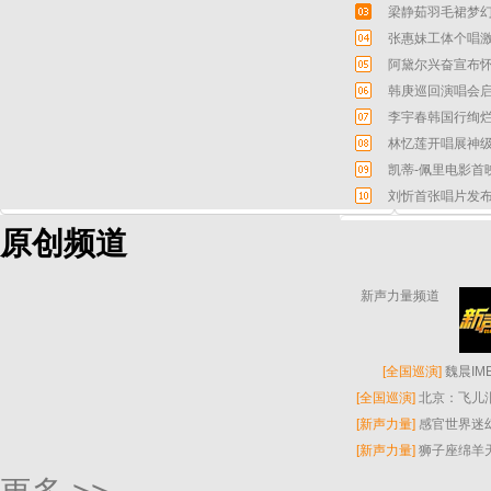
梁静茹羽毛裙梦幻
张惠妹工体个唱激
阿黛尔兴奋宣布怀
韩庚巡回演唱会启
李宇春韩国行绚烂
林忆莲开唱展神级
凯蒂-佩里电影首
刘忻首张唱片发布
原创频道
新声力量频道
[
全国巡演
]
魏晨I
[
全国巡演
]
北京：飞儿
[
新声力量
]
感官世界迷
[
新声力量
]
狮子座绵羊