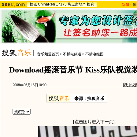
搜狐
ChinaRen
17173
焦点房地产
搜狗
新闻
-
体
音乐频道首页
>
不插电频道
>
不插电组图
Download摇滚音乐节 Kiss乐队视
2008年06月16日10:00
[
我来说
来源：搜狐音乐
[点击图片进入下一页]