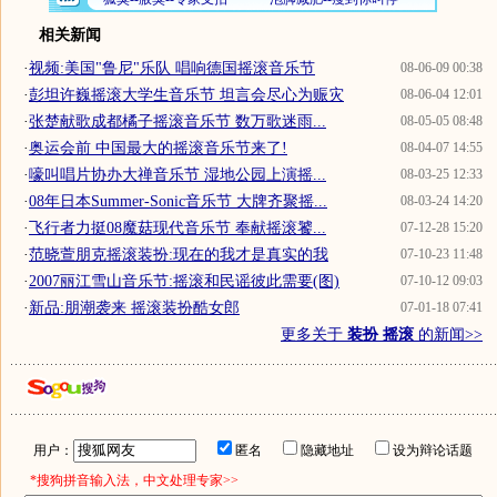
相关新闻
·
视频:美国"鲁尼"乐队 唱响德国摇滚音乐节
08-06-09 00:38
·
彭坦许巍摇滚大学生音乐节 坦言会尽心为赈灾
08-06-04 12:01
·
张楚献歌成都橘子摇滚音乐节 数万歌迷雨...
08-05-05 08:48
·
奥运会前 中国最大的摇滚音乐节来了!
08-04-07 14:55
·
嚎叫唱片协办大禅音乐节 湿地公园上演摇...
08-03-25 12:33
·
08年日本Summer-Sonic音乐节 大牌齐聚摇...
08-03-24 14:20
·
飞行者力挺08魔菇现代音乐节 奉献摇滚饕...
07-12-28 15:20
·
范晓萱朋克摇滚装扮:现在的我才是真实的我
07-10-23 11:48
·
2007丽江雪山音乐节:摇滚和民谣彼此需要(图)
07-10-12 09:03
·
新品:朋潮袭来 摇滚装扮酷女郎
07-01-18 07:41
更多关于
装扮 摇滚
的新闻>>
用户：
匿名
隐藏地址
设为辩论话题
*搜狗拼音输入法，中文处理专家>>