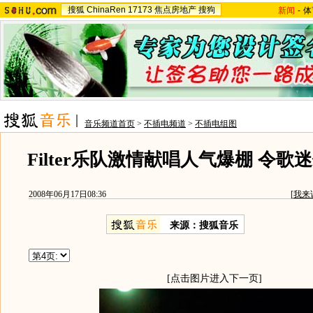
搜狐
ChinaRen
17173
焦点房地产
搜狗
新闻
-
体
音乐频道首页
>
不插电频道
>
不插电组图
Filter乐队激情献唱人气爆棚 令歌
2008年06月17日08:36
[
我来
来源：搜狐音乐
[点击图片进入下一页]