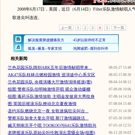
2008年6月17日，美国，近日（6月14日）Filter乐队激情献唱
歌迷尖叫连连。
上一页
1
2
3
4
5
下一页
相关新闻
·
兰色花园乐队阔别ARK五年后激情献唱带来...
08-05-27 15:48
·
AK47乐队桂林点燃校园激情 巡演途中心系灾区
08-05-15 08:30
·
兰色花园乐队 央视演播大厅激情演绎摇滚(图)
08-04-14 08:12
·
组图:警察乐队伯明翰激情开唱 观众激动爆棚
07-09-06 10:06
·
组图:毒药乐队激情放歌 主唱金发披肩大秀纹身
07-08-14 14:24
·
图:英国后摇滚乐队撩动北京夏夜激情
07-08-04 15:46
·
圣约乐队燃烧北京一夜 女歌迷疯狂尖叫台...
07-07-31 14:30
·
警察乐队加拿大复出开唱 斯汀激情蹦跳活...
07-05-30 10:09
·
臧天朔南京开个唱 TOOKOO与641乐队激情助兴
07-05-10 12:55
·
老牌摇滚乐队原始尖叫伦敦演出震慑全场(组图)
06-11-28 16:02