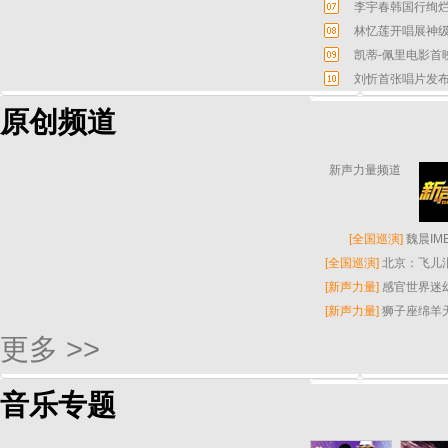
李宇春韩国行绚烂
林忆莲开唱展神级
凯蒂-佩里电影首
刘忻首张唱片发布
原创频道
新声力量频道
[
全国巡演
]
魏晨I
[
全国巡演
]
北京：飞儿
[
新声力量
]
感官世界迷
[
新声力量
]
狮子座绵羊
更多 >>
音乐专题