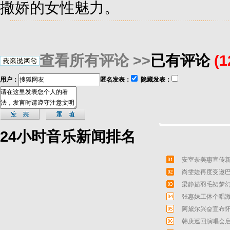
撒娇的女性魅力。
查看所有评论 >>
已有评论
(
用户：
匿名发表：
隐藏发表：
24小时音乐新闻排名
安室奈美惠宣传新
尚雯婕再度受邀巴
梁静茹羽毛裙梦幻
张惠妹工体个唱激
阿黛尔兴奋宣布怀
韩庚巡回演唱会启