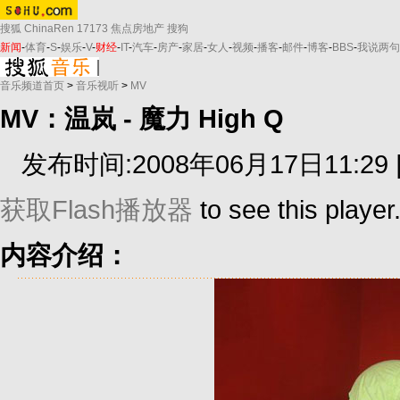
搜狐
ChinaRen
17173
焦点房地产
搜狗
新闻
-
体育
-
S
-
娱乐
-
V
-
财经
-
IT
-
汽车
-
房产
-
家居
-
女人
-
视频
-
播客
-
邮件
-
博客
-
BBS
-
我说两句
音乐频道首页
>
音乐视听
>
MV
MV：温岚 - 魔力 High Q
发布时间:2008年06月17日11:29 
获取Flash播放器
to see this player
内容介绍：