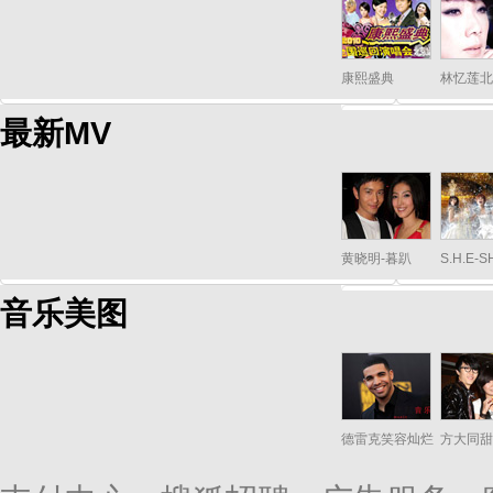
康熙盛典
林忆莲北
最新MV
黄晓明-暮趴
S.H.E-
音乐美图
德雷克笑容灿烂
方大同甜