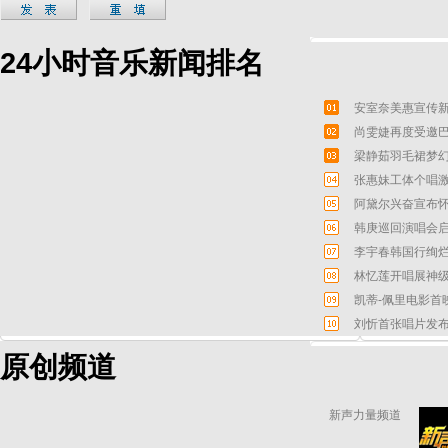
24小时音乐新闻排名
安室奈美惠宣传新
尚雯婕再度受邀巴
梁静茹羽毛裙梦幻
张惠妹工体个唱激
阿黛尔兴奋宣布怀
韩庚巡回演唱会启
李宇春韩国行绚烂
林忆莲开唱展神级
凯蒂-佩里电影首
刘忻首张唱片发布
原创频道
新声力量频道