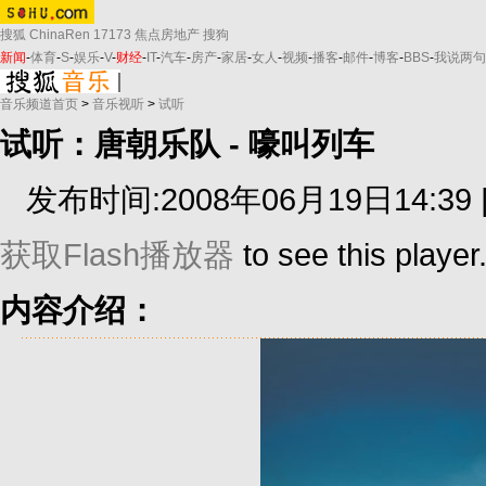
搜狐
ChinaRen
17173
焦点房地产
搜狗
新闻
-
体育
-
S
-
娱乐
-
V
-
财经
-
IT
-
汽车
-
房产
-
家居
-
女人
-
视频
-
播客
-
邮件
-
博客
-
BBS
-
我说两句
音乐频道首页
>
音乐视听
>
试听
试听：唐朝乐队 - 嚎叫列车
发布时间:2008年06月19日14:39 
获取Flash播放器
to see this player
内容介绍：