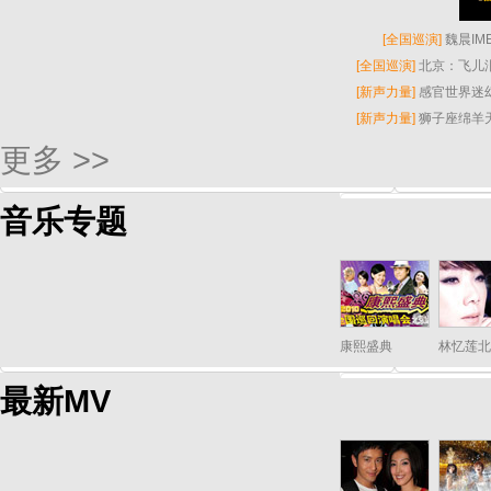
[
全国巡演
]
魏晨I
[
全国巡演
]
北京：飞儿
[
新声力量
]
感官世界迷
[
新声力量
]
狮子座绵羊
更多 >>
音乐专题
康熙盛典
林忆莲北
最新MV