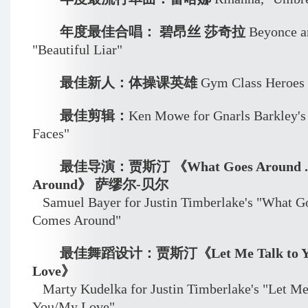
年度最佳合唱： 碧昂丝 莎奇拉
Beyonce a
"Beautiful Liar"
最佳新人：体操课英雄
Gym Class Heroes
最佳剪辑：
Ken Mowe for Gnarls Barkley's
Faces"
最佳导演：贾斯汀 《What Goes Around ..
Around》 萨缪尔-贝尔
Samuel Bayer for Justin Timberlake's "What Go
Comes Around"
最佳舞蹈设计：贾斯汀《Let Me Talk to Y
Love》
Marty Kudelka for Justin Timberlake's "Let Me
You/My Love"