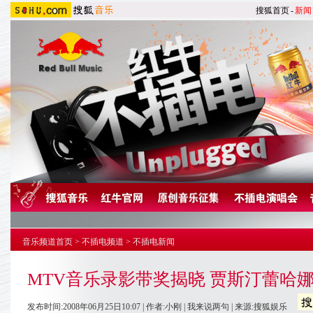
搜狐首页
-
新闻
音乐频道首页
>
不插电频道
>
不插电新闻
MTV音乐录影带奖揭晓 贾斯汀蕾哈
发布时间:2008年06月25日10:07 | 作者:小刚 |
我来说两句
| 来源:搜狐娱乐