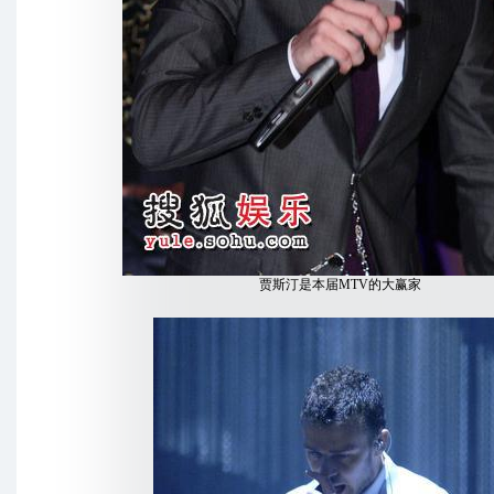
贾斯汀是本届MTV的大赢家