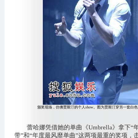
颁奖现场，仿佛贾斯汀的个人show。图为贾斯汀穿另一套白
蕾哈娜凭借她的单曲《Umbr
ella
》拿下“
带”和“年度最风靡单曲”这两项最重的奖项，