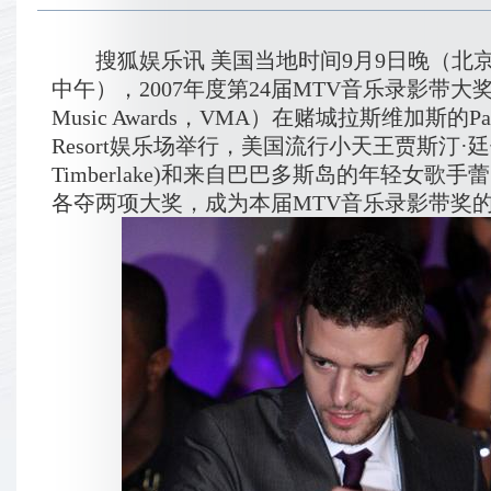
搜狐娱乐讯 美国当地时间9月9日晚（
北
中午），2007年度第24届MTV音乐录影带大奖（M
Music Awards，VMA）在赌城拉斯维加斯的Palm
Resort娱乐场举行，美国流行小天王贾斯汀·廷伯雷
Timberlake)和来自巴巴多斯岛的年轻女歌手蕾哈娜
各夺两项大奖，成为本届MTV音乐录影带奖