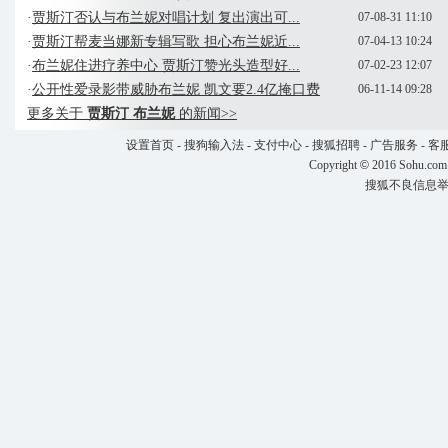
·
贾斯汀否认与布兰妮对唱计划 复出演出可...
07-08-31 11:10
·
贾斯汀帮麦当娜新专辑写歌 担心布兰妮近...
07-04-13 10:24
·
布兰妮住进疗养中心 贾斯汀赞光头造型好...
07-02-23 12:07
·
公开性爱录影带威胁布兰妮 凯文要2.4亿掩口费
06-11-14 09:28
更多关于
贾斯汀 布兰妮
的新闻>>
设置首页
-
搜狗输入法
-
支付中心
-
搜狐招聘
-
广告服务
-
客
Copyright
©
2016 Sohu.com
搜狐不良信息