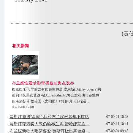
(责
相关新闻
布兰妮性爱录影带将被前男友发布
搜狐娱乐讯 早前曾有传布兰妮.斯皮尔斯(Britney Spears)的
前狗仔队男友艾达南(Adnan Ghalib),将会发布他与布兰妮
的亲热影带.据英国《太阳报》昨日(6月5日)报道...
08-06-06 12:08
·
贾斯汀遭遇"盘问":我和布兰妮已多年不讲话
07-09-21 10:53
·
贾斯汀夺四奖人气仍输布兰妮 蕾哈娜完胜...
07-09-11 10:41
·
布兰妮新歌大唱需要爱 贾斯汀让出舞台避...
07-09-04 09:47