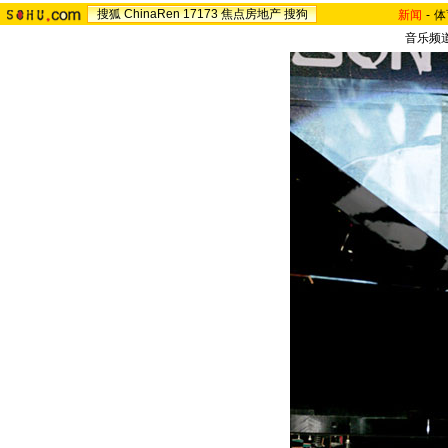
搜狐
ChinaRen
17173
焦点房地产
搜狗
新闻
-
体
音乐频