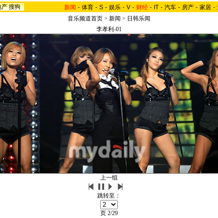
地产
搜狗
新闻
-
体育
-
S
-
娱乐
-
V
-
财经
-
IT
-
汽车
-
房产
-
家居
-
音乐频道首页
>
新闻
>
日韩乐闻
李孝利-01
上一组
跳转至：
页
2/29