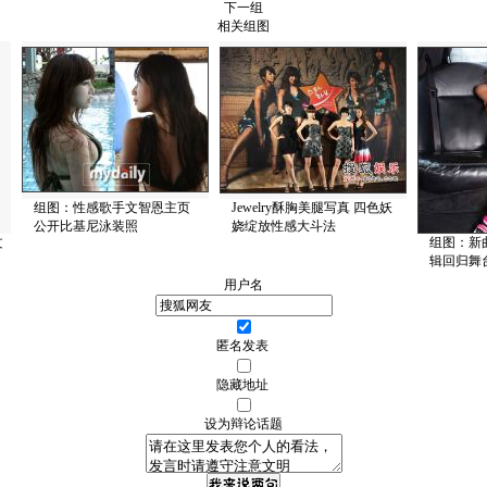
下一组
相关组图
组图：性感歌手文智恩主页
Jewelry酥胸美腿写真 四色妖
公开比基尼泳装照
娆绽放性感大斗法
文
组图：新
辑回归舞
用户名
匿名发表
隐藏地址
设为辩论话题