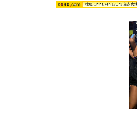
搜狐
ChinaRen
17173
焦点房