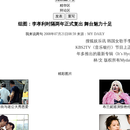
精华区
辩论区
组图：李孝利时隔两年正式复出 舞台魅力十足
我来说两句
2008年07月21日08:59 来源：MY DAILY
搜狐娱乐讯 韩国女歌手李
KBS2TV《音乐银行》节目
年多推出的最新专辑《It’s Hy
林/文 版权所有Mydai
精彩图片
当街与老公大秀恩爱
布兰妮巡演惊艳