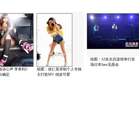
组图：SJ东京武道馆举行首
场日本fans见面会
曲诉心声 李孝利3
组图：徐仁英录制‏个人专辑
台确定
主打歌MV 俏皮可爱