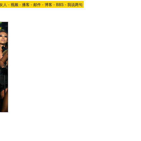
女人
-
视频
-
播客
-
邮件
-
博客
-
BBS
-
我说两句