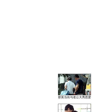
那英当街与老公大秀恩爱