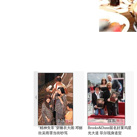
“精神失常”穿睡衣大闹 邓丽
Brooks&Dunn留名好莱坞星
欣吴雨霏当街吵骂
光大道 菲尔现身道贺