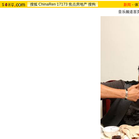
搜狐
ChinaRen
17173
焦点房地产
搜狗
新闻
-
体
音乐频道首