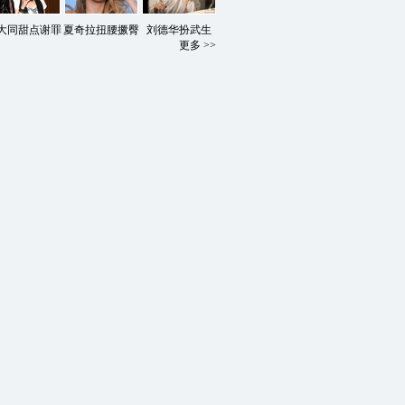
大同甜点谢罪
夏奇拉扭腰撅臀
刘德华扮武生
更多 >>