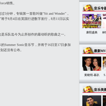
aforce销售。
音乐专
，专辑第一首歌叫做“Sit and Wonder”，
oise”将于8月4日在英国行进数字发行，8月11日以实
康熙盛典
林
，这是乐队迄今为止所创作的最动听的歌曲之一。
mmer Sonic音乐节，并将于16日至17日参加
计划还没有公布。
最新MV
黄晓明-暮趴
S
音乐美