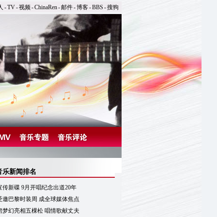
人
-
TV
-
视频
-
ChinaRen
-
邮件
-
博客
-
BBS
-
搜狗
音乐新闻排名
传新碟 9月开唱纪念出道20年
受邀巴黎时装周 成全球媒体焦点
裙梦幻亮相五棵松 唱情歌献丈夫