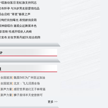
个唱激动落泪 彩虹旗支持同志
布怀孕 与36岁男友获爱情结晶
会启程 “寒更”极夜之声
行绚烂街拍曝光 表情娇俏卖萌
展神级唱功 邀观众起舞展本色
影首映 性感开唱坐人肉椅
片发布 好友李斯丹妮DL组合助阵
OP
道
[
全国巡演
]
魏晨IME为广州亚运加油
[
全国巡演
]
北京：飞儿泪洒全场
[
新声力量
]
感官世界迷幻王子林宥嘉
[
新声力量
]
狮子座绵羊天使曾轶可
更多 >>