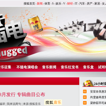
搜狐首页
-
新闻
-
体育
-
S
-
娱乐
-
V
-
财经
-
IT
-
汽车
-
房产
-
家居
-
女
24小时
安室奈美惠宣
将于8月发行 专辑曲目公布
尚雯婕再度
梁静茹羽毛
编译 |
我来说两句
| 来源:搜狐音乐