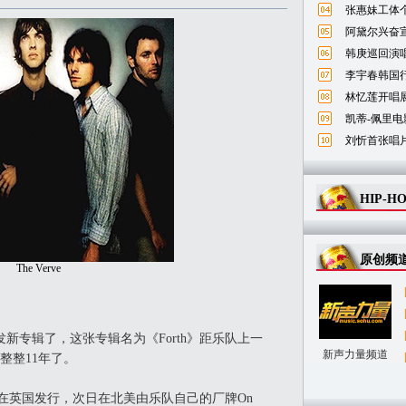
张惠妹工体
阿黛尔兴奋宣
韩庚巡回演唱
李宇春韩国
林忆莲开唱
凯蒂-佩里电
刘忻首张唱
HIP-H
原创频
The Verve
发新专辑了，这张专辑名为《Forth》距乐队上一
新声力量频道
已经整整11年了。
one在英国发行，次日在北美由乐队自己的厂牌On