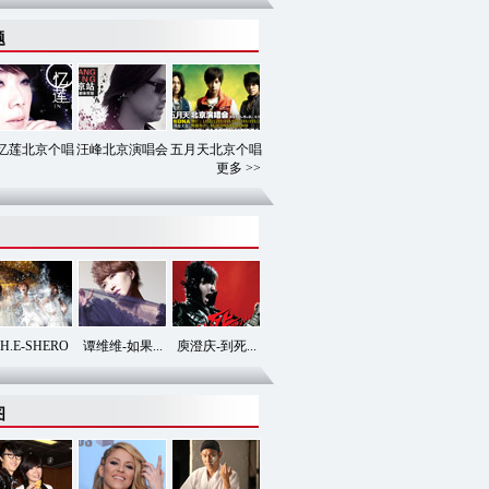
题
忆莲北京个唱
汪峰北京演唱会
五月天北京个唱
更多 >>
.H.E-SHERO
谭维维-如果...
庾澄庆-到死...
图