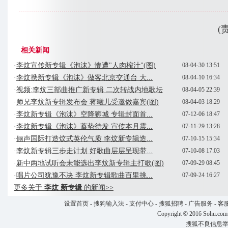
(
相关新闻
·
李炆宣传新专辑《泡沫》惨遭"人肉榨汁"(图)
08-04-30 13:51
·
李炆携新专辑《泡沫》做客北京交通台 大...
08-04-10 16:34
·
视频:李炆三部曲推广新专辑 二次转战内地歌坛
08-04-05 22:39
·
师兄李炆新专辑发布会 蒋曦儿受邀做嘉宾(图)
08-04-03 18:29
·
李炆新专辑《泡沫》空降狮城 专辑封面首...
07-12-06 18:47
·
李炆新专辑《泡沫》蓄势待发 宣传本月震...
07-11-29 13:28
·
俪声国际打造炆式英伦气质 李炆新专辑造...
07-10-15 15:34
·
李炆新专辑三步走计划 好歌曲层层呈现带...
07-10-08 17:03
·
新中两地试听会未能选出李炆新专辑主打歌(图)
07-09-29 08:45
·
唱片公司犹豫不决 李炆新专辑歌曲百里挑...
07-09-24 16:27
更多关于
李炆 新专辑
的新闻>>
设置首页
-
搜狗输入法
-
支付中心
-
搜狐招聘
-
广告服务
-
客
Copyright
©
2016 Sohu.com
搜狐不良信息