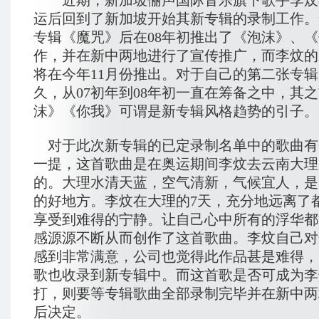
近期，新加坡俪声国际音乐旗下歌手李炆
运后回到了新加坡开始其新专辑的录制工作。
专辑《魔咒》后在08年初推出了《泡沫》、
作，并在新中两地进行了宣传推广，而李炆的
将在今年11月份推出。对于自己的第二张专
久，从07初年到08年初一直在筹备之中，其
沫》《你我》可谓是新专辑风格趋势的引子。
对于此次新专辑的已定录制名单中的歌曲有
一提，这首歌曲是在奥运期间李炆去云南大理
的。大理水清天蓝，空气清新，气候宜人，是
的好地方。李炆在大理的7天，充分地远离了
享受到难得的宁静。让自己心中所有的浮华都
感源源不断从而创作了这首歌曲。李炆自己对
感到非常满意，公司也觉得此作品甚是难得，
歌也收录到新专辑中。而这首歌是否可成为李
打，则要等专辑歌曲全部录制完毕并在新中两
后决定。