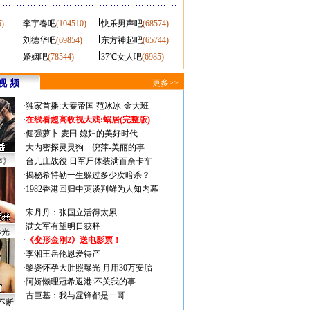
5)
李宇春吧
(104510)
快乐男声吧
(68574)
刘德华吧
(69854)
东方神起吧
(65744)
婚姻吧
(78544)
37℃女人吧
(6985)
视 频
更多>>
·
独家首播:大秦帝国
范冰冰-金大班
·
在线看超高收视大戏:
蜗居(完整版)
·
倔强萝卜
麦田
媳妇的美好时代
·
大内密探灵灵狗
倪萍-美丽的事
声》
·
台儿庄战役 日军尸体装满百余卡车
·
揭秘希特勒一生躲过多少次暗杀？
·
1982香港回归中英谈判鲜为人知内幕
·
宋丹丹：张国立活得太累
·
满文军有望明日获释
曝光
·
《变形金刚2》送电影票！
·
李湘王岳伦恩爱待产
·
黎姿怀孕大肚照曝光 月用30万安胎
·
阿娇懒理冠希返港:不关我的事
·
古巨基：我与霆锋都是一哥
不断