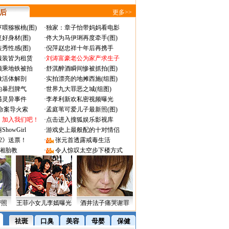
 后
更多>>
喂猕猴桃(图)
·
独家：章子怡带妈妈看电影
好身材(图)
·
佟大为马伊琍再度牵手(图)
秀性感(图)
·
倪萍赵忠祥十年后再携手
服装皆为租赁
·
刘涛富豪老公为家产求生子
颜乘地铁被拍
·
舒淇醉酒瞬间惨被抓拍(图)
做活体解剖
·
实拍漂亮的地摊西施(组图)
的暴烈脾气
·
世界九大罪恶之城(组图)
遇灵异事件
·
李孝利新欢私密视频曝光
成命案导火索
·
孟庭苇可爱儿子最新照(图)
：加入我们吧！
·
点击进入搜狐娱乐影视库
owGirl
·
游戏史上最般配的十对情侣
2》送票！
·
张元首透露戒毒生活
湘胎教
·
令人惊叹太空步下楼方式
密照
王菲小女儿李嫣曝光
酒井法子痛哭谢罪