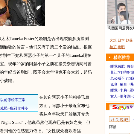
高圆圆同居男友
Tameka Foster的婚姻是否出现裂痕多所揣测
火炬
日本
赵薇
姻触礁的传言－他们又有了第二个爱的结晶。根据
柏芝
姚明
月才刚生下她和阿瑟小子的第一个儿子的Tameka现在
精彩推荐
宝。现年29岁的阿瑟小子之前在接受杂志访问时曾
·
睡觉减肥--瘦到
岁的年纪当爸刚好，既不会太年轻也不会太老，起码
·
莫让“打呼噜”
·
老公戒不了烟酒
着小孩跑。
·
狐臭--腋臭--
·
睡觉--丰胸--
·
女人--更年期-
在其它阿瑟小子的相关讯息
方面，阿瑟小子最近宣布他
将从今年秋天开始展开专为
相 关 说 吧
ight Stand”，他说虽然他现在已是有妇之夫，但
阿瑟
看到他的性感魅力依旧。“女性观众喜欢看猛