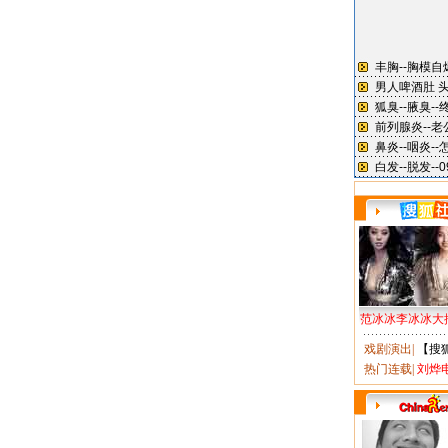
范冰冰李冰冰大
戏剧演出
|
【搜
热门连载
|
刘烨