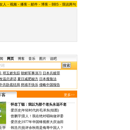
女人
-
视频
-
播客
-
邮件
-
博客
-
BBS
-
我说两句
闻
网页
博客
音乐
图片
说吧
长
邓玉娇失踪
朝鲜军事演习
日本兵赎罪
改温总讲话
夏日减肥秘方
日本瘦脸法
中共卧底结局
慈禧不快乐
侵略中国报告
更多>>
·
怀念丁聪：我以为那个老头永远不老
·
爱历史
|
年轻时代的毛泽东(组图)
·
曾鹏宇
|
雷人！我在绝对唱响做评委
·
爱历史
|
1977年华国锋视察大庆油田
上学
·
韩浩月
|
批评余秋雨是侮辱中国人？