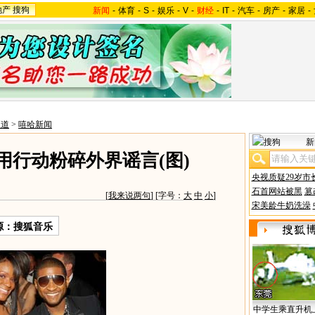
地产
搜狗
新闻
-
体育
-
S
-
娱乐
-
V
-
财经
-
IT
-
汽车
-
房产
-
家居
-
频道
>
嘻哈新闻
新
爸 用行动粉碎外界谣言(图)
央视质疑29岁市
石首网站被黑
篡
[
我来说两句
] [字号：
大
中
小
]
宋美龄牛奶洗澡
源：搜狐音乐
中学生乘直升机