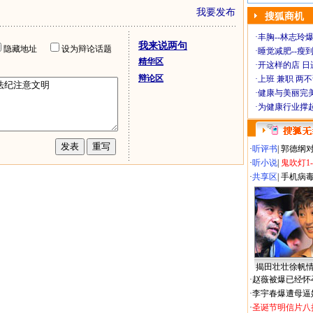
我要发布
搜狐商机
·
丰胸--林志玲
我来说两句
隐藏地址
设为辩论话题
·
睡觉减肥--瘦到
精华区
·
开这样的店 日进
辩论区
·
上班 兼职 两
·
健康与美丽完
·
为健康行业撑
·
听评书
|
郭德纲
·
听小说
|
鬼吹灯1
·
共享区
|
手机病
揭田壮壮徐帆
·
赵薇被爆已经怀
·
李宇春爆遭母逼
·
圣诞节明信片八