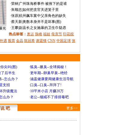
·
荣林
|
广州珠海桥事件:被推下的是谁
·
朱顺忠
|
如何把贪官关进笼子里
·
张原
|
杭州飙车案中父亲角色的缺失
·
蔡天新
|
奥数本身并不是坏事(图)
·
王攀
|
副县长之女施暴的卫生巾疑虑
曝光
热点标签：
奥运
珠峰
福娃
母亲节
印花税
外遇
股票
金晶
陈冠希
谢霆锋
CNN
中国足球
张
你尖叫(图)
·
狐臭--腋臭--全球揭秘！
毁了后半生
·
更年期--卵巢早衰--绝经
--怎么办？
·
涵盖健康要闻健康生活导航
明星支招
·
口臭--口臭--拜拜了!
罩杯升级魔法
·
10平米小店 月赚20万
-怎么办？
·
老公--烟戒不了排排毒吧
说 吧
更多>>