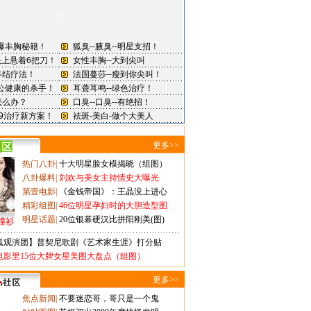
更多>>
热门八卦
|
十大明星脸女模揭晓（组图）
八卦爆料
|
刘欢与美女主持情史大曝光
第壹电影
|
《金钱帝国》：王晶没上进心
精彩组图
|
46位明星孕妇时的大胆造型图
明星话题
|
20位银幕硬汉比拼阳刚美(图)
撞衫
狐观演团】普契尼歌剧《艺术家生涯》打分贴
电影里15位大牌女星美图大盘点（组图）
更多>>
焦点新闻
|
不要迷恋哥，哥只是一个鬼