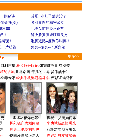
爆丰胸秘诀
·
减肥--小肚子赘肉没了
你尖叫(图)
·
吸引异性的秘密武器
3000
·
45岁以前停经不正常
不误！
·
解决脸黄脾虚腰痛良方
美展现！
·
泡脚减肥--瘦到你叫停！
起一片明镜
·
狐臭--腋臭--09新疗法
更多>>
对口相声集
杜拉拉升职记
张震讲故事
红楼梦
-精绝古城
世界名著
平凡的世界
货币战争2
毒杀毒专家
经典手机游游格斗集
福彩3D走势图
情史
李冰冰被爆已婚
揭秘生父离婚内幕
孕
·
揭刘晓庆离婚内幕
·
李幼斌新恋情曝光
婚
·
周迅王艳婆媳相见
·
陆毅爱女照首曝光
折
·
刘嘉玲自曝正造人
·
陈好新男友被曝光