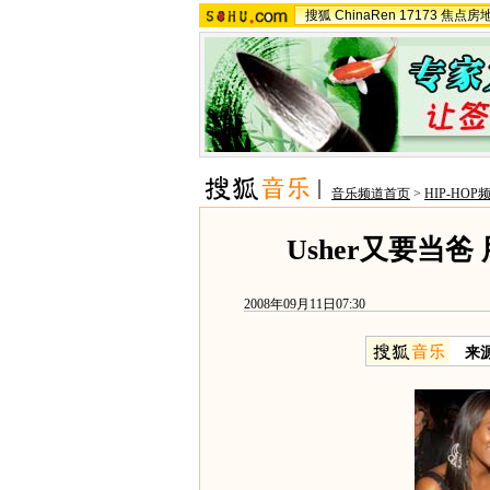
搜狐
ChinaRen
17173
焦点房
音乐频道首页
>
HIP-HOP
Usher又要当
2008年09月11日07:30
来