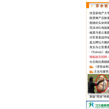
茶 余 饭
·
何炅获地产大亨
·
陈慧琳产后恢复
·
殷桃街头休闲装
·
范冰冰红地毯
·
姚晨与老公素
·
日军竟拿战俘
·
盘点网坛大腕
·
美女办公室遭
·
《Nobody》
·
搜狐娱乐招聘
·
台北电玩展靓丽Sh
·
《变形金刚
·
王岳伦爆李
新版“西游”绝