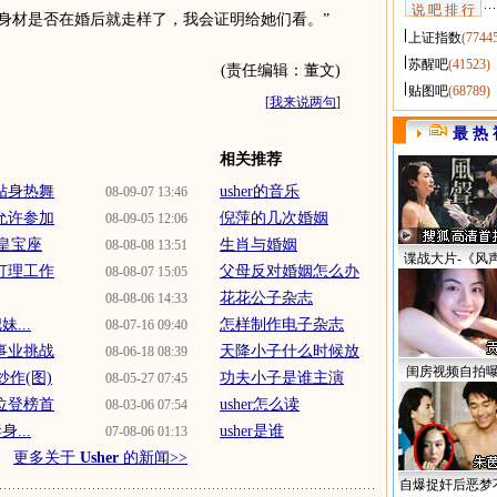
说 吧 排 行
的身材是否在婚后就走样了，我会证明给她们看。”
上证指数
(7744
苏醒吧
(41523)
(责任编辑：董文)
贴图吧
(68789)
[
我来说两句
]
最 热 
相关推荐
妹贴身热舞
usher的音乐
08-09-07 13:46
被允许参加
倪萍的几次婚姻
08-09-05 12:06
B天皇宝座
生肖与婚姻
08-08-08 13:51
谍战大片-《风
亲打理工作
父母反对婚姻怎么办
08-08-07 15:05
花花公子杂志
08-08-06 14:33
...
怎样制作电子杂志
08-07-16 09:40
庭事业挑战
天降小子什么时候放
08-06-18 08:39
闺房视频自拍
炒作(图)
功夫小子是谁主演
08-05-27 07:45
0位登榜首
usher怎么读
08-03-06 07:54
...
usher是谁
07-08-06 01:13
更多关于
Usher
的新闻>>
自爆捉奸后恶梦