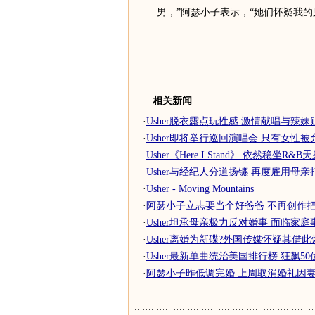
男，”阿瑟小子表示，“她们怀疑我
相关新闻
·
Usher脱衣露点玩性感 激情献唱与辣
·
Usher即将举行巡回演唱会 只有女性
·
Usher《Here I Stand》 依然稳坐R&
·
Usher与经纪人分道扬镳 再度雇用母
·
Usher - Moving Mountains
·
阿瑟小子立志要当个好爸爸 不再创作把妹
·
Usher坦承母亲极力反对婚事 面临家
·
Usher离婚为新碟?外国传媒怀疑其借此
·
Usher最新单曲统治美国排行榜 狂飙5
·
阿瑟小子昨低调完婚 上周取消婚礼因妻身