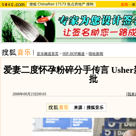
搜狐
ChinaRen
17173
焦点房地产
搜狗
新闻
-
体
音乐频道首页
>
HIP-HOP频道
>
嘻哈新闻
爱妻二度怀孕粉碎分手传言 Ushe
批
2008年09月23日09:03
[
我来
来源：搜狐音乐