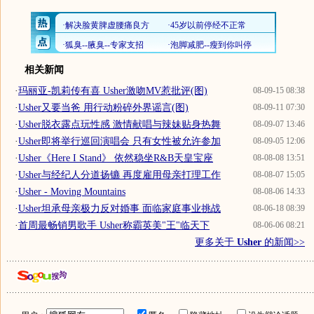
相关新闻
·
玛丽亚-凯莉传有喜 Usher激吻MV惹批评(图)
08-09-15 08:38
·
Usher又要当爸 用行动粉碎外界谣言(图)
08-09-11 07:30
·
Usher脱衣露点玩性感 激情献唱与辣妹贴身热舞
08-09-07 13:46
·
Usher即将举行巡回演唱会 只有女性被允许参加
08-09-05 12:06
·
Usher《Here I Stand》 依然稳坐R&B天皇宝座
08-08-08 13:51
·
Usher与经纪人分道扬镳 再度雇用母亲打理工作
08-08-07 15:05
·
Usher - Moving Mountains
08-08-06 14:33
·
Usher坦承母亲极力反对婚事 面临家庭事业挑战
08-06-18 08:39
·
首周最畅销男歌手 Usher称霸英美"王"临天下
08-06-06 08:21
更多关于
Usher
的新闻>>