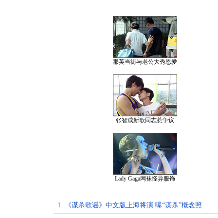
那英当街与老公大秀恩爱
张智成新歌同志惹争议
Lady Gaga网袜怪异服饰
1.
《谋杀歌谣》中文版上海将演 曝“谋杀”概念照