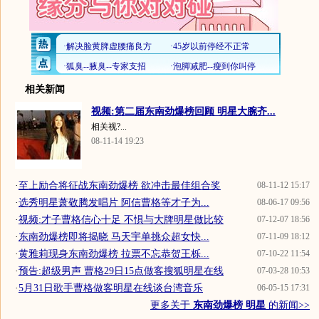
相关新闻
视频:第二届东南劲爆榜回顾 明星大腕齐...
相关视?...
08-11-14 19:23
·
至上励合将征战东南劲爆榜 欲冲击最佳组合奖
08-11-12 15:17
·
选秀明星萧敬腾发唱片 阿信曹格等才子为...
08-06-17 09:56
·
视频:才子曹格信心十足 不惧与大牌明星做比较
07-12-07 18:56
·
东南劲爆榜即将揭晓 马天宇单挑众超女快...
07-11-09 18:12
·
黄雅莉现身东南劲爆榜 拉票不忘恭贺王栎...
07-10-22 11:54
·
预告:超级男声 曹格29日15点做客搜狐明星在线
07-03-28 10:53
·
5月31日歌手曹格做客明星在线谈台湾音乐
06-05-15 17:31
更多关于
东南劲爆榜 明星
的新闻>>