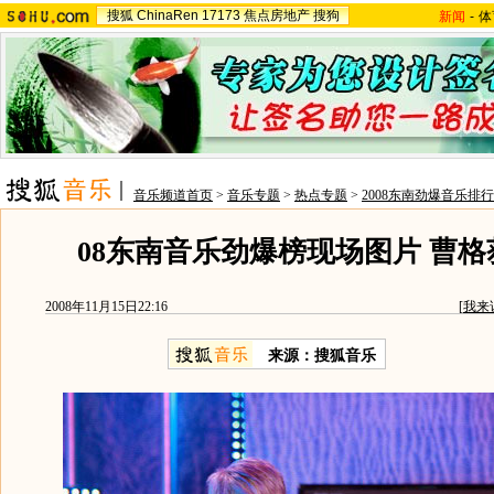
搜狐
ChinaRen
17173
焦点房地产
搜狗
新闻
-
体
音乐频道首页
>
音乐专题
>
热点专题
>
2008东南劲爆音乐排
08东南音乐劲爆榜现场图片 曹
2008年11月15日22:16
[
我来
来源：搜狐音乐